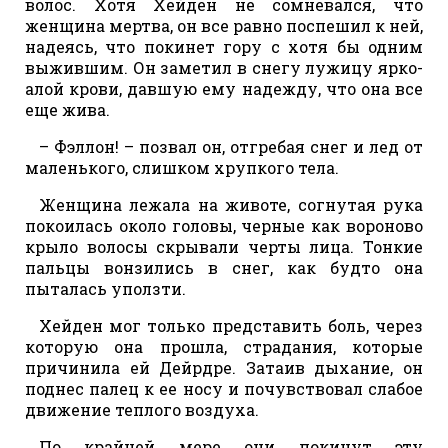
волос. Хотя Хейден не сомневался, что
женщина мертва, он все равно поспешил к ней,
надеясь, что покинет гору с хотя бы одним
выжившим. Он заметил в снегу лужицу ярко-
алой крови, давшую ему надежду, что она все
еще жива.
– Фэллон! – позвал он, отгребая снег и лед от
маленького, слишком хрупкого тела.
Женщина лежала на животе, согнутая рука
покоилась около головы, черные как вороново
крыло волосы скрывали черты лица. Тонкие
пальцы вонзились в снег, как будто она
пыталась уползти.
Хейден мог только представить боль, через
которую она прошла, страдания, которые
причинила ей Дейрдре. Затаив дыхание, он
поднес палец к ее носу и почувствовал слабое
движение теплого воздуха.
По крайней мере они покинут эту