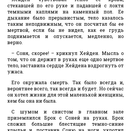
стекавшей по его руке и падавшей с локтя
темными каплями на каменный пол. Ее
дыхание было прерывистым, тело казалось
таким неподвижным, что он посчитал бы ее
мертвой, если бы не видел, как ее грудь
поднимается и опускается, медленно, но
верно.
– Соня, скорее! – крикнул Хейден. Мысль о
том, что он держит в руках еще одно мертвое
тело, заставила сердце Хейдена вздрогнуть от
ужаса.
Его окружала смерть. Так было всегда и,
вероятнее всего, так всегда и будет. Но сейчас
он хотел жизни для этой маленькой женщины,
кем бы она ни была.
С шумом и свистом в главном зале
приземлился Брок с Соней на руках. Брок
сложил большие блестящие темно-синие
крылья и, поставив Соню на ноги, укротил