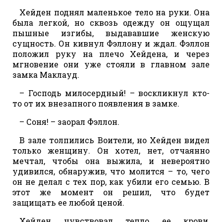
Хейден поднял маленькое тело на руки. Она
была легкой, но сквозь одежду он ощущал
пышные изгибы, выдававшие женскую
сущность. Он кивнул Фэллону и ждал. Фэллон
положил руку на плечо Хейдена, и через
мгновение они уже стояли в главном зале
замка Маклауд.
– Господь милосердный! – воскликнул кто-
то от их внезапного появления в замке.
– Соня! – заорал Фэллон.
В зале толпились Воители, но Хейден видел
только женщину. Он хотел, нет, отчаянно
мечтал, чтобы она выжила, и невероятно
удивился, обнаружив, что молится – то, чего
он не делал с тех пор, как убили его семью. В
этот же момент он решил, что будет
защищать ее любой ценой.
Хейден чувствовал тепло ее крови,