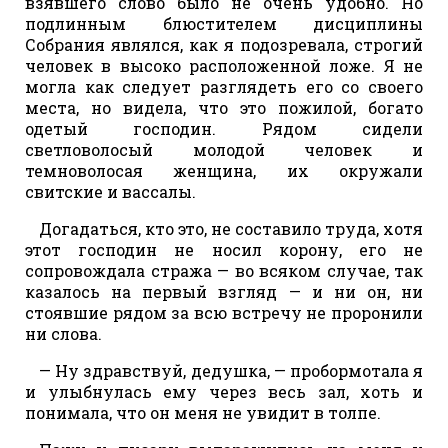
взявшего слово было не очень удобно. Но
подлинным блюстителем дисциплины
Собрания являлся, как я подозревала, строгий
человек в высоко расположенной ложе. Я не
могла как следует разглядеть его со своего
места, но видела, что это пожилой, богато
одетый господин. Рядом сидели
светловолосый молодой человек и
темноволосая женщина, их окружали
свитские и вассалы.
Догадаться, кто это, не составило труда, хотя
этот господин не носил корону, его не
сопровождала стража — во всяком случае, так
казалось на первый взгляд — и ни он, ни
стоявшие рядом за всю встречу не проронили
ни слова.
— Ну здравствуй, дедушка, — пробормотала я
и улыбнулась ему через весь зал, хоть и
понимала, что он меня не увидит в толпе.