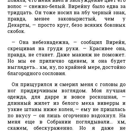
волос — снежно-белый. Вирейну было едва за
тридцать. Он тоже носил на лбу черный знак,
правда, менее заковыристый, чем у
Декарты, — просто круг, безо всяких боковых
скобок.
— Она небезнадежна, — сообщил Вирейн,
скрещивая на груди руки. — Красивее она,
правда, не станет. Даже макияж не поможет.
Но мы ее прилично оденем, и она будет
выглядеть… хм, ну, по крайней мере, достойно
благородного сословия.
Он прищурился и смерил меня с головы до
ног придирчивым взглядом. Моя лучшая
одежда, для дарре и вовсе роскошная, —
длинный жилет из белого меха виверры и
узкие штаны ниже колен, — ему не пришлась
по вкусу — он лишь огорченно вздохнул. На
меня еще в Собрании поглядывали… хм,
скажем, обескураженно. Но я даже не