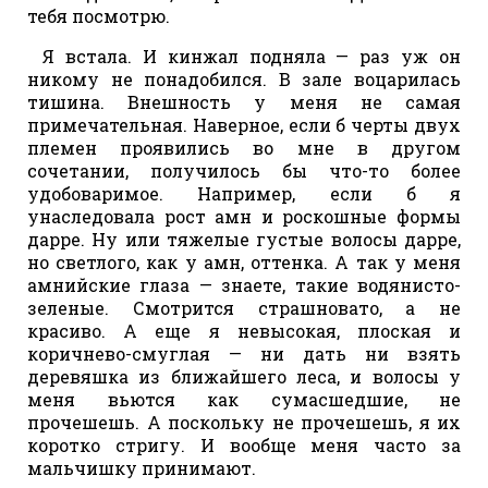
тебя посмотрю.
Я встала. И кинжал подняла — раз уж он
никому не понадобился. В зале воцарилась
тишина. Внешность у меня не самая
примечательная. Наверное, если б черты двух
племен проявились во мне в другом
сочетании, получилось бы что-то более
удобоваримое. Например, если б я
унаследовала рост амн и роскошные формы
дарре. Ну или тяжелые густые волосы дарре,
но светлого, как у амн, оттенка. А так у меня
амнийские глаза — знаете, такие водянисто-
зеленые. Смотрится страшновато, а не
красиво. А еще я невысокая, плоская и
коричнево-смуглая — ни дать ни взять
деревяшка из ближайшего леса, и волосы у
меня вьются как сумасшедшие, не
прочешешь. А поскольку не прочешешь, я их
коротко стригу. И вообще меня часто за
мальчишку принимают.