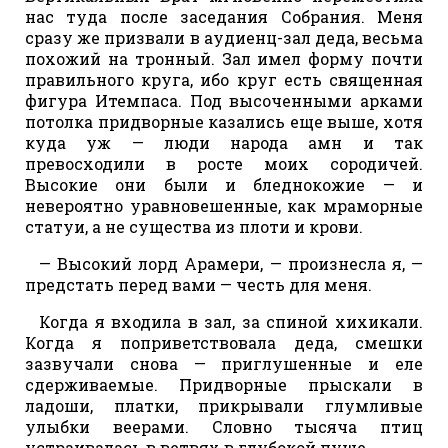
нас туда после заседания Собрания. Меня
сразу же призвали в аудиенц-зал деда, весьма
похожий на тронный. Зал имел форму почти
правильного круга, ибо круг есть священная
фигура Итемпаса. Под высоченными арками
потолка придворные казались еще выше, хотя
куда уж — люди народа амн и так
превосходили в росте моих сородичей.
Высокие они были и бледнокожие — и
невероятно уравновешенные, как мраморные
статуи, а не существа из плоти и крови.
— Высокий лорд Арамери, — произнесла я, —
предстать перед вами — честь для меня.
Когда я входила в зал, за спиной хихикали.
Когда я поприветствовала деда, смешки
зазвучали снова — приглушенные и еле
сдерживаемые. Придворные прыскали в
ладоши, платки, прикрывали глумливые
улыбки веерами. Словно тысяча птиц
устраивалась в ветвях в глубокой пуще.