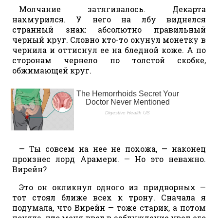
Молчание затягивалось. Декарта
нахмурился. У него на лбу виднелся
странный знак: абсолютно правильный
черный круг. Словно кто-то окунул монетку в
чернила и оттиснул ее на бледной коже. А по
сторонам чернело по толстой скобке,
обжимающей круг.
— Ты совсем на нее не похожа, — наконец
произнес лорд Арамери. — Но это неважно.
Вирейн?
Это он окликнул одного из придворных —
тот стоял ближе всех к трону. Сначала я
подумала, что Вирейн — тоже старик, а потом
поняла, что меня ввел в заблуждение цвет его