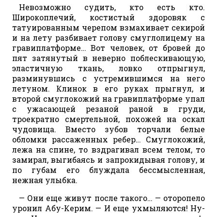
Невозможно судить, кто есть кто.
Широкоплечий, костистый здоровяк с
татуированным черепом взмахивает секирой
и на лету разбивает голову смуглолицему на
гравиплатформе… Вот человек, от бровей до
пят затянутый в неверно поблескивающую,
эластичную ткань, ловко отпрыгнул,
разминувшись с устремившимся на него
летуном. Клинок в его руках прыгнул, и
второй смуглокожий на гравиплатформе упал
с ужасающей резаной раной в груди,
троекратно смертельной, похожей на оскал
чудовища. Вместо зубов торчали белые
обломки рассаженных ребер… Смуглокожий,
лежа на спине, то вздрагивал всем телом, то
замирал, выгибаясь и запрокидывая голову, и
по губам его блуждала бессмысленная,
нежная улыбка.
— Они еще живут после такого… — оторопело
уронил Абу-Керим. — И еще ухмыляются! Ну-