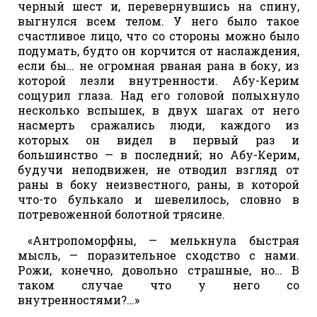
черный шест и, перевернувшись на спину,
выгнулся всем телом. У него было такое
счастливое лицо, что со стороны можно было
подумать, будто он корчится от наслаждения,
если бы… не огромная рваная рана в боку, из
которой лезли внутренности. Абу-Керим
сощурил глаза. Над его головой полыхнуло
несколько вспышек, в двух шагах от него
насмерть сражались люди, каждого из
которых он видел в первый раз и
большинство — в последний; но Абу-Керим,
будучи неподвижен, не отводил взгляд от
раны в боку неизвестного, раны, в которой
что-то булькало и шевелилось, словно в
потревоженной болотной трясине.
«Антропоморфны, — мелькнула быстрая
мысль, — поразительное сходство с нами.
Рожи, конечно, довольно страшные, но… В
таком случае что у него со
внутренностями?…»