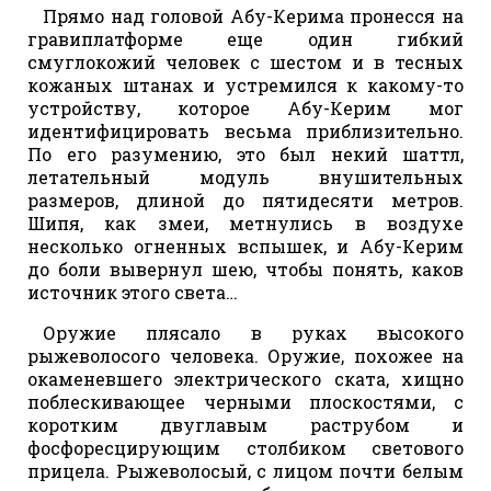
Прямо над головой Абу-Керима пронесся на
гравиплатформе еще один гибкий
смуглокожий человек с шестом и в тесных
кожаных штанах и устремился к какому-то
устройству, которое Абу-Керим мог
идентифицировать весьма приблизительно.
По его разумению, это был некий шаттл,
летательный модуль внушительных
размеров, длиной до пятидесяти метров.
Шипя, как змеи, метнулись в воздухе
несколько огненных вспышек, и Абу-Керим
до боли вывернул шею, чтобы понять, каков
источник этого света…
Оружие плясало в руках высокого
рыжеволосого человека. Оружие, похожее на
окаменевшего электрического ската, хищно
поблескивающее черными плоскостями, с
коротким двуглавым раструбом и
фосфоресцирующим столбиком светового
прицела. Рыжеволосый, с лицом почти белым