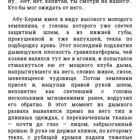
ну… Нет, нет, капитан, ты смотри на нашего!..
Кто бы мог ожидать от него…
Абу-Керим имел в виду высокого молодого
землянина, с головы которого уже слетел
защитный шлем, а из нижней губы,
прокушенной и уже напухшей, текла по
подбородку кровь. Этот последний подхватил
дымящуюся плоскость гравиплатформы, чей
хозяин валялся тут же в агонии, и попытался
отмахнуться ею от мощного клуба дыма,
напрыгнувшего на него, словно живое, сизое,
шевелящееся чудовище. Потом землянин
присел и, нащупав правой рукой шлем,
непонятно как слетевший с головы
несколькими мгновениями ранее, водрузил
его обратно. В этот момент из дымного
развала вывалился прямо на него тип в
длинных одеждах, с перехваченным тканью
— почти до глаз — лицом, забрызганный
кровью. В руке он держал клинок, по которому
текло, с рубящей кромки падали тяжелые