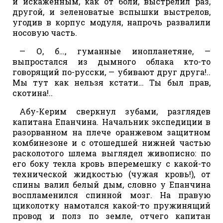
и искаженным, как от боли, выстрелил раз,
другой, и зеленоватые вспышки выстрелов,
угодив в корпус модуля, напрочь развалили
носовую часть.
— О, б…, гуманные инопланетяне, —
выпростался из дымного облака кто-то
говорящий по-русски, — убивают друг друга!..
Мы тут как нельзя кстати… Ты был прав,
скотина!..
Абу-Керим сверкнул зубами, разглядев
капитана Епанчина. Начальник экспедиции в
разорванном на плече оранжевом защитном
комбинезоне и с отошедшей нижней частью
расколотого шлема выглядел живописно: по
его боку текла кровь вперемешку с какой-то
технической жидкостью (чужая кровь!), от
спины валил белый дым, словно у Епанчина
воспламенился спинной мозг. На правую
щиколотку намотался какой-то пружинящий
провод и полз по земле, отчего капитан