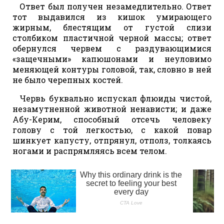
Ответ был получен незамедлительно. Ответ
тот выдавился из кишок умирающего
жирным, блестящим от густой слизи
столбиком пластичной черной массы; ответ
обернулся червем с раздувающимися
«защечными» капюшонами и неуловимо
меняющей контуры головой, так, словно в ней
не было черепных костей.
Червь буквально испускал флюиды чистой,
незамутненной животной ненависти; и даже
Абу-Керим, способный отсечь человеку
голову с той легкостью, с какой повар
шинкует капусту, отпрянул, отполз, толкаясь
ногами и распрямляясь всем телом.