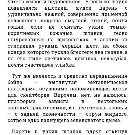
что-то живое и недовольное… В роли же трупа
подвизался высокий, худой парень с
удивительно нежной, совершенно лишенной
волосяного покрова смуглой кожей, почти
голый, если не считать узких темно-
коричневых кожаных штанов, тесно
шнурованных на щиколотках. В агонии он
стискивал руками черный шест, на обоих
концах которого тускло блестели два лезвия, а
на его лице светилась длинная, белозубая,
почти счастливая улыбка.
Тут же валялось и средство передвижения
бойца — вытянутая металлическая
платформа, неуловимо напоминающая доску
для скейтборда. Впрочем, нет, не валялось:
платформа зависла в нескольких
сантиметрах от земли, и с нее стекала кровь и
— с задней оконечности — струи жирного,
остро и едко пахнущего зеленоватого дыма.
Парень в узких штанах вдруг откинул