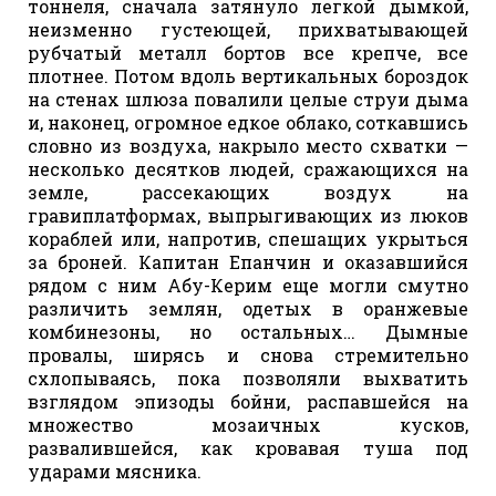
тоннеля, сначала затянуло легкой дымкой,
неизменно густеющей, прихватывающей
рубчатый металл бортов все крепче, все
плотнее. Потом вдоль вертикальных бороздок
на стенах шлюза повалили целые струи дыма
и, наконец, огромное едкое облако, соткавшись
словно из воздуха, накрыло место схватки —
несколько десятков людей, сражающихся на
земле, рассекающих воздух на
гравиплатформах, выпрыгивающих из люков
кораблей или, напротив, спешащих укрыться
за броней. Капитан Епанчин и оказавшийся
рядом с ним Абу-Керим еще могли смутно
различить землян, одетых в оранжевые
комбинезоны, но остальных… Дымные
провалы, ширясь и снова стремительно
схлопываясь, пока позволяли выхватить
взглядом эпизоды бойни, распавшейся на
множество мозаичных кусков,
развалившейся, как кровавая туша под
ударами мясника.