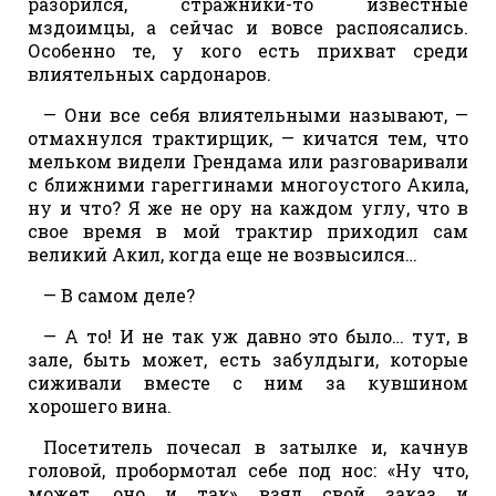
разорился, стражники-то известные
мздоимцы, а сейчас и вовсе распоясались.
Особенно те, у кого есть прихват среди
влиятельных сардонаров.
— Они все себя влиятельными называют, —
отмахнулся трактирщик, — кичатся тем, что
мельком видели Грендама или разговаривали
с ближними гареггинами многоустого Акила,
ну и что? Я же не ору на каждом углу, что в
свое время в мой трактир приходил сам
великий Акил, когда еще не возвысился…
— В самом деле?
— А то! И не так уж давно это было… тут, в
зале, быть может, есть забулдыги, которые
сиживали вместе с ним за кувшином
хорошего вина.
Посетитель почесал в затылке и, качнув
головой, пробормотал себе под нос: «Ну что,
может, оно и так», взял свой заказ и