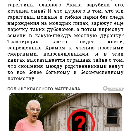
гареггины славного Акила зарубили его,
хозяина, сына? И что дурного в том, что эти
гареггины, мощные и гибкие парни без следа
вырождения на молодых лицах, зарежут еще
парочку таких дуболомов, а потом впрыснут
семени в какую-нибудь местную дурочку?
Трактирщик как-то видел книги,
запрещенные Храмом к чтению простыми
смертными, непосвященными, и в этих
книгах высказывается страшная тайна о том,
что сношения между родственниками ведут
ко все более больному и бессмысленному
потомству.