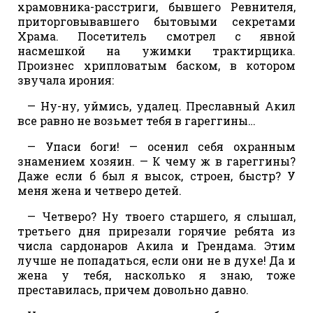
храмовника-расстриги, бывшего Ревнителя,
приторговывавшего бытовыми секретами
Храма. Посетитель смотрел с явной
насмешкой на ужимки трактирщика.
Произнес хрипловатым баском, в котором
звучала ирония:
— Ну-ну, уймись, удалец. Преславный Акил
все равно не возьмет тебя в гареггины…
— Упаси боги! — осенил себя охранным
знамением хозяин. — К чему ж в гареггины?
Даже если б был я высок, строен, быстр? У
меня жена и четверо детей.
— Четверо? Ну твоего старшего, я слышал,
третьего дня прирезали горячие ребята из
числа сардонаров Акила и Грендама. Этим
лучше не попадаться, если они не в духе! Да и
жена у тебя, насколько я знаю, тоже
преставилась, причем довольно давно.