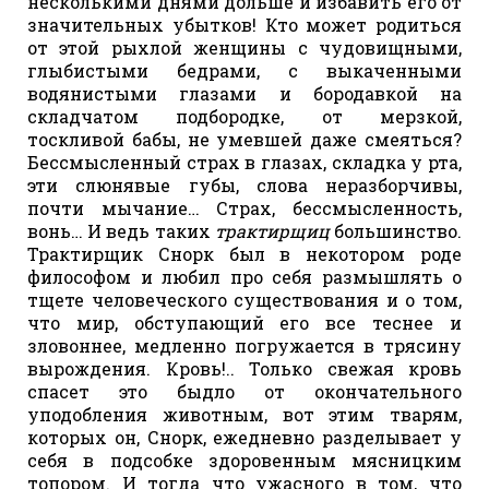
несколькими днями дольше и избавить его от
значительных убытков! Кто может родиться
от этой рыхлой женщины с чудовищными,
глыбистыми бедрами, с выкаченными
водянистыми глазами и бородавкой на
складчатом подбородке, от мерзкой,
тоскливой бабы, не умевшей даже смеяться?
Бессмысленный страх в глазах, складка у рта,
эти слюнявые губы, слова неразборчивы,
почти мычание… Страх, бессмысленность,
вонь… И ведь таких
трактирщиц
большинство.
Трактирщик Снорк был в некотором роде
философом и любил про себя размышлять о
тщете человеческого существования и о том,
что мир, обступающий его все теснее и
зловоннее, медленно погружается в трясину
вырождения. Кровь!.. Только свежая кровь
спасет это быдло от окончательного
уподобления животным, вот этим тварям,
которых он, Снорк, ежедневно разделывает у
себя в подсобке здоровенным мясницким
топором. И тогда что ужасного в том, что