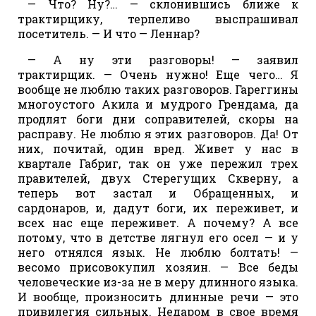
— Что? Ну?… — склонившись ближе к
трактирщику, терпеливо выспрашивал
посетитель. — И что — Леннар?
— А ну эти разговоры! — заявил
трактирщик. — Очень нужно! Еще чего… Я
вообще не люблю таких разговоров. Гареггины
многоустого Акила и мудрого Грендама, да
продлят боги дни соправителей, скоры на
расправу. Не люблю я этих разговоров. Да! От
них, почитай, один вред. Живет у нас в
квартале Габриг, так он уже пережил трех
правителей, двух Стерегущих Скверну, а
теперь вот застал и Обращенных, и
сардонаров, и, дадут боги, их переживет, и
всех нас еще переживет. А почему? А все
потому, что в детстве лягнул его осел — и у
него отнялся язык. Не люблю болтать! —
весомо присовокупил хозяин. — Все беды
человеческие из-за не в меру длинного языка.
И вообще, произносить длинные речи — это
привилегия сильных. Недаром в свое время