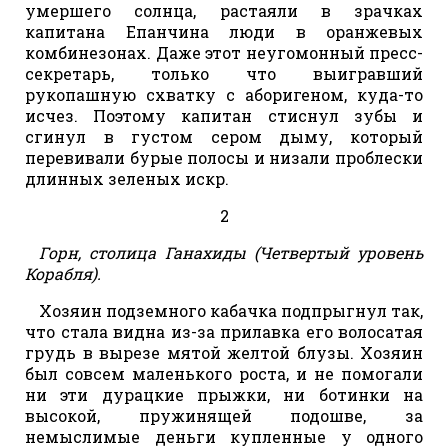
умершего солнца, растаяли в зрачках
капитана Епанчина люди в оранжевых
комбинезонах. Даже этот неугомонный пресс-
секретарь, только что выигравший
рукопашную схватку с аборигеном, куда-то
исчез. Поэтому капитан стиснул зубы и
сгинул в густом сером дыму, который
перевивали бурые полосы и низали проблески
длинных зеленых искр.
2
Горн, столица Ганахиды (Четвертый уровень
Корабля).
Хозяин подземного кабачка подпрыгнул так,
что стала видна из-за прилавка его волосатая
грудь в вырезе мятой желтой блузы. Хозяин
был совсем маленького роста, и не помогали
ни эти дурацкие прыжки, ни ботинки на
высокой, пружинящей подошве, за
немыслимые деньги купленные у одного