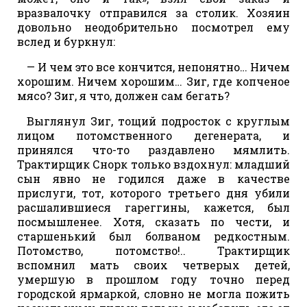
вразвалочку отправился за столик. Хозяин
довольно неодобрительно посмотрел ему
вслед и буркнул:
— И чем это все кончится, непонятно… Ничем
хорошим. Ничем хорошим… Зиг, где копченое
мясо? Зиг, я что, должен сам бегать?
Выглянул Зиг, тощий подросток с круглым
лицом потомственного дегенерата, и
принялся что-то раздавлено мямлить.
Трактирщик Снорк только вздохнул: младший
сын явно не годился даже в качестве
прислуги, тот, которого третьего дня убили
расшалившиеся гареггины, кажется, был
посмышленее. Хотя, сказать по чести, и
старшенький был болваном редкостным.
Потомство, потомство!.. Трактирщик
вспомнил мать своих четверых детей,
умершую в прошлом году точно перед
городской ярмаркой, словно не могла пожить