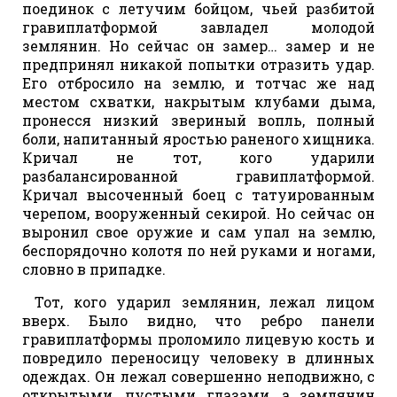
поединок с летучим бойцом, чьей разбитой
гравиплатформой завладел молодой
землянин. Но сейчас он замер… замер и не
предпринял никакой попытки отразить удар.
Его отбросило на землю, и тотчас же над
местом схватки, накрытым клубами дыма,
пронесся низкий звериный вопль, полный
боли, напитанный яростью раненого хищника.
Кричал не тот, кого ударили
разбалансированной гравиплатформой.
Кричал высоченный боец с татуированным
черепом, вооруженный секирой. Но сейчас он
выронил свое оружие и сам упал на землю,
беспорядочно колотя по ней руками и ногами,
словно в припадке.
Тот, кого ударил землянин, лежал лицом
вверх. Было видно, что ребро панели
гравиплатформы проломило лицевую кость и
повредило переносицу человеку в длинных
одеждах. Он лежал совершенно неподвижно, с
открытыми, пустыми глазами, а землянин