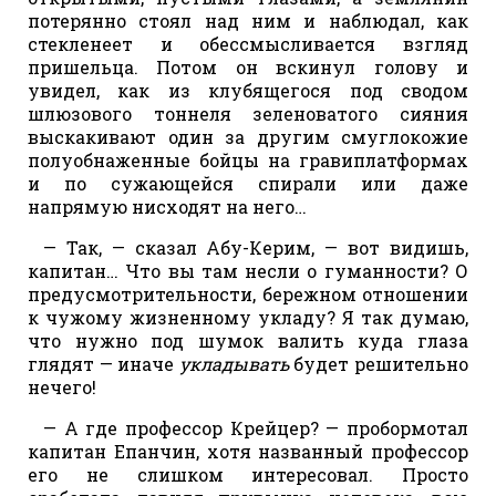
потерянно стоял над ним и наблюдал, как
стекленеет и обессмысливается взгляд
пришельца. Потом он вскинул голову и
увидел, как из клубящегося под сводом
шлюзового тоннеля зеленоватого сияния
выскакивают один за другим смуглокожие
полуобнаженные бойцы на гравиплатформах
и по сужающейся спирали или даже
напрямую нисходят на него…
— Так, — сказал Абу-Керим, — вот видишь,
капитан… Что вы там несли о гуманности? О
предусмотрительности, бережном отношении
к чужому жизненному укладу? Я так думаю,
что нужно под шумок валить куда глаза
глядят — иначе
укладывать
будет решительно
нечего!
— А где профессор Крейцер? — пробормотал
капитан Епанчин, хотя названный профессор
его не слишком интересовал. Просто