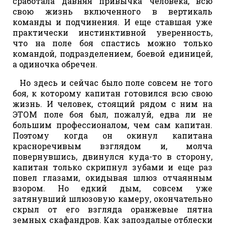
сработала давняя привычка человека, всю
свою жизнь включенного в вертикаль
команды и подчинения. И еще ставшая уже
практически инстинктивной уверенность,
что на поле боя спастись можно только
командой, подразделением, боевой единицей,
а одиночка обречен.
Но здесь и сейчас было поле совсем не того
боя, к которому капитан готовился всю свою
жизнь. И человек, стоящий рядом с ним на
ЭТОМ поле боя был, пожалуй, едва ли не
большим профессионалом, чем сам капитан.
Поэтому когда он окинул капитана
красноречивым взглядом и, молча
повернувшись, двинулся куда-то в сторону,
капитан только скрипнул зубами и еще раз
повел глазами, окидывая шлюз отчаянным
взором. Но едкий дым, совсем уже
затянувший шлюзовую камеру, окончательно
скрыл от его взгляда оранжевые пятна
земных скафандров. Как запоздалые отблески