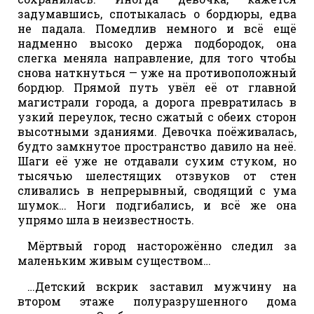
задумавшись, спотыкалась о бордюры, едва
не падала. Помедлив немного и всё ещё
надменно высоко держа подбородок, она
слегка меняла направление, для того чтобы
снова наткнуться — уже на противоположный
бордюр. Прямой путь увёл её от главной
магистрали города, а дорога превратилась в
узкий переулок, тесно сжатый с обеих сторон
высотными зданиями. Девочка поёживалась,
будто замкнутое пространство давило на неё.
Шаги её уже не отдавали сухим стуком, но
тысячью шелестящих отзвуков от стен
сливались в непрерывный, сводящий с ума
шумок… Ноги подгибались, и всё же она
упрямо шла в неизвестность.
Мёртвый город насторожённо следил за
маленьким живым существом…
…Детский вскрик заставил мужчину на
втором этаже полуразрушенного дома