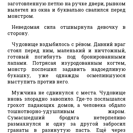
заготовленную петлю на ручке двери, рывком
вылетел из окна и буквально свалился перед
монстром.
Неведомая сила отшвырнула девочку в
сторону.
Чудовище вздыбилось с рёвом. Давний враг
стоял перед ним, маленький и ничтожный,
готовый погибнуть под бронированными
лапами. Потрясая изуродованным когтем,
монстр поспешил задавить надоедливую
букашку, уже однажды осмелившуюся
выступить против него.
Мужчина не сдвинулся с места. Чудовище
вновь злорадно завопило. Где-то послышался
грохот падающих домов, а человека обдало
тошнотворно-удушливым жаром.
Сумасшедший бродяга нетерпеливо
размахнулся и одну за другой забросил
гранаты в разинутую пасть. Ещё через