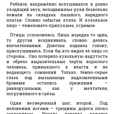
Ребёнок напряжённо вслушивался в ровно
уходящий звук; неподвижные руки безвольно
лежали на складках пышного, нарядного
платья. Словно забытая кукла. И кукольное
лицо — тяжеловато-припухшее, угрюмое.
Птицы успокоились. Лишь изредка то одна,
то другая вскрикивала, словно делясь
впечатлениями. Девочка подняла голову,
прислушиваясь. Если бы кто видел её лицо со
стороны… Оно потеряло кукольную надутость
и обрело выразительные черты взрослого
человека, привыкшего к власти и не
ведающего сомнений. Только тёмно-серые
глаза под вызывающе надломленными
бровями остались прежними —
равнодушными, как у мечтателя,
погружённого в грёзы.
Один неуверенный шаг, второй… Под
неловкими ногами — трещины: дорога плохо
сохранилась. Иногда девочка, кажется