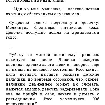
коготь крыла и не двигалась.
— Иди ко мне, малышка, — ласково позвал
охотник, с облегчением опуская меч.
Существо слегка подтолкнуло девочку.
Мелькнула блестящая пятнистая кожа.
Девочка послушно пошла на хрипловатый
голос.
1.
Рубаху из мягкой кожи ему пришлось
накинуть на плечи. Девочка намертво
сцепила ладошки за его шеей и, наверное, ещё
не вышла из шокового состояния. Рэсс минут
пять возился, пытаясь разжать детские
пальчики, но вовремя сообразил, что, скорее,
неловким движением может их сломать.
Кажется, мышцы девочки задеревенели. Пока
она не придёт в себя, нечего и думать о
разъединении. Рэсс усмехнулся: "Об
отпочковании?"