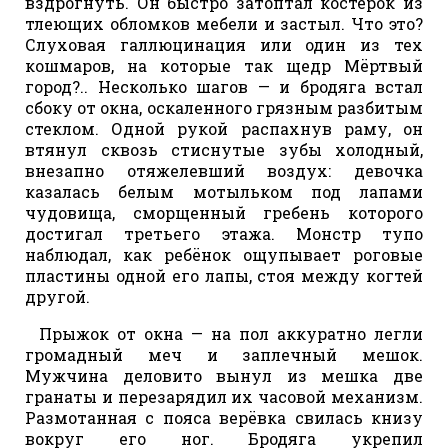
вздрогнуть. Он быстро затоптал костерок из
тлеющих обломков мебели и застыл. Что это?
Слуховая галлюцинация или один из тех
кошмаров, на которые так щедр Мёртвый
город?.. Несколько шагов — и бродяга встал
сбоку от окна, оскаленного грязным разбитым
стеклом. Одной рукой распахнув раму, он
втянул сквозь стиснутые зубы холодный,
внезапно отяжелевший воздух: девочка
казалась белым мотыльком под лапами
чудовища, сморщенный гребень которого
достигал третьего этажа. Монстр тупо
наблюдал, как ребёнок ощупывает роговые
пластины одной его лапы, стоя между когтей
другой.
Прыжок от окна — на пол аккуратно легли
громадный меч и заплечный мешок.
Мужчина деловито вынул из мешка две
гранаты и перезарядил их часовой механизм.
Размотанная с пояса верёвка свилась книзу
вокруг его ног. Бродяга укрепил