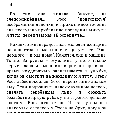
4.
Во сне она видела! Значит, не
слепорождённая… Рэсс "подтолкнул"
воображение девочки, и прихотливое течение
сна послушно приблизило последние минуты
Литты, перед тем как ей ослепнуть…
Какая-то жизнерадостная молодая женщина
наклоняется к малышке и целует её: "Ещё
немного — и мы дома". Кажется, они в машине.
Точно. За рулём — мужчина, у него тёмно-
серые глаза и смешливый рот, который всё
время неудержимо расплывается в улыбке,
когда он смотрит на женщину и Литту. Отец?
Рэсс забеспокоился. Этот парень явно знаком
ему. Если подровнять взлохмаченные волосы,
сделать серьёзным лицо и сменить
беззаботно яркую рубаху на строгий деловой
костюм… Боги, кто же он… Не так уж много
знакомых осталось у Рэсса на Эрис, когда он