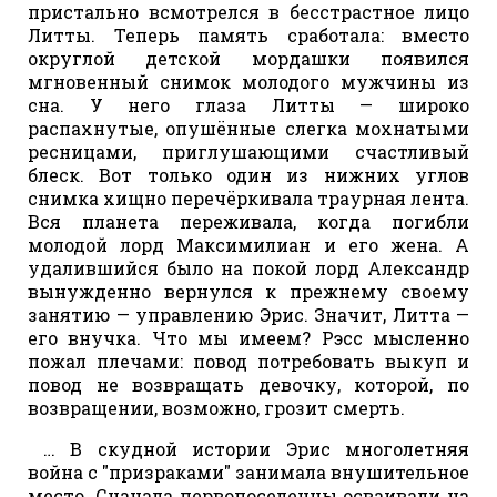
пристально всмотрелся в бесстрастное лицо
Литты. Теперь память сработала: вместо
округлой детской мордашки появился
мгновенный снимок молодого мужчины из
сна. У него глаза Литты — широко
распахнутые, опушённые слегка мохнатыми
ресницами, приглушающими счастливый
блеск. Вот только один из нижних углов
снимка хищно перечёркивала траурная лента.
Вся планета переживала, когда погибли
молодой лорд Максимилиан и его жена. А
удалившийся было на покой лорд Александр
вынужденно вернулся к прежнему своему
занятию — управлению Эрис. Значит, Литта —
его внучка. Что мы имеем? Рэсс мысленно
пожал плечами: повод потребовать выкуп и
повод не возвращать девочку, которой, по
возвращении, возможно, грозит смерть.
… В скудной истории Эрис многолетняя
война с "призраками" занимала внушительное
место. Сначала первопоселенцы осваивали на