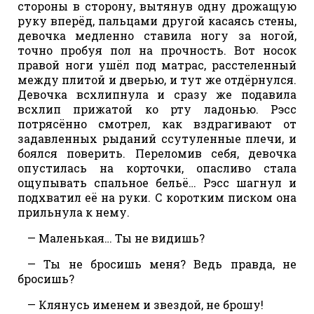
стороны в сторону, вытянув одну дрожащую
руку вперёд, пальцами другой касаясь стены,
девочка медленно ставила ногу за ногой,
точно пробуя пол на прочность. Вот носок
правой ноги ушёл под матрас, расстеленный
между плитой и дверью, и тут же отдёрнулся.
Девочка всхлипнула и сразу же подавила
всхлип прижатой ко рту ладонью. Рэсс
потрясённо смотрел, как вздрагивают от
задавленных рыданий ссутуленные плечи, и
боялся поверить. Переломив себя, девочка
опустилась на корточки, опасливо стала
ощупывать спальное бельё… Рэсс шагнул и
подхватил её на руки. С коротким писком она
прильнула к нему.
— Маленькая… Ты не видишь?
— Ты не бросишь меня? Ведь правда, не
бросишь?
— Клянусь именем и звездой, не брошу!