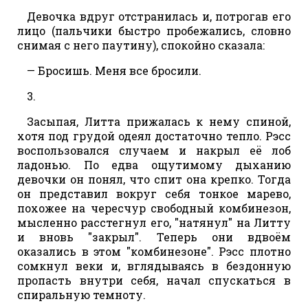
Девочка вдруг отстранилась и, потрогав его
лицо (пальчики быстро пробежались, словно
снимая с него паутину), спокойно сказала:
— Бросишь. Меня все бросили.
3.
Засыпая, Литта прижалась к нему спиной,
хотя под грудой одеял достаточно тепло. Рэсс
воспользовался случаем и накрыл её лоб
ладонью. По едва ощутимому дыханию
девочки он понял, что спит она крепко. Тогда
он представил вокруг себя тонкое марево,
похожее на чересчур свободный комбинезон,
мысленно расстегнул его, "натянул" на Литту
и вновь "закрыл". Теперь они вдвоём
оказались в этом "комбинезоне". Рэсс плотно
сомкнул веки и, вглядываясь в бездонную
пропасть внутри себя, начал спускаться в
спиральную темноту.