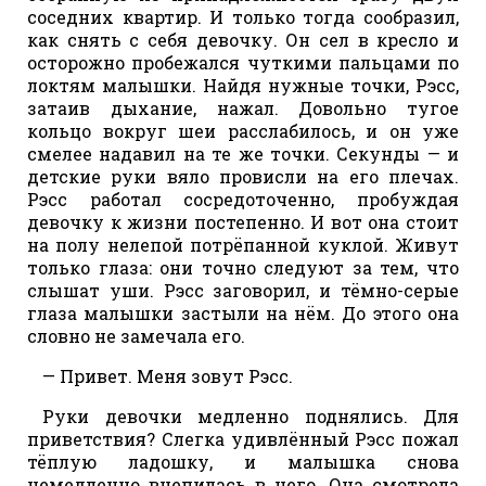
соседних квартир. И только тогда сообразил,
как снять с себя девочку. Он сел в кресло и
осторожно пробежался чуткими пальцами по
локтям малышки. Найдя нужные точки, Рэсс,
затаив дыхание, нажал. Довольно тугое
кольцо вокруг шеи расслабилось, и он уже
смелее надавил на те же точки. Секунды — и
детские руки вяло провисли на его плечах.
Рэсс работал сосредоточенно, пробуждая
девочку к жизни постепенно. И вот она стоит
на полу нелепой потрёпанной куклой. Живут
только глаза: они точно следуют за тем, что
слышат уши. Рэсс заговорил, и тёмно-серые
глаза малышки застыли на нём. До этого она
словно не замечала его.
— Привет. Меня зовут Рэсс.
Руки девочки медленно поднялись. Для
приветствия? Слегка удивлённый Рэсс пожал
тёплую ладошку, и малышка снова
немедленно вцепилась в него. Она смотрела