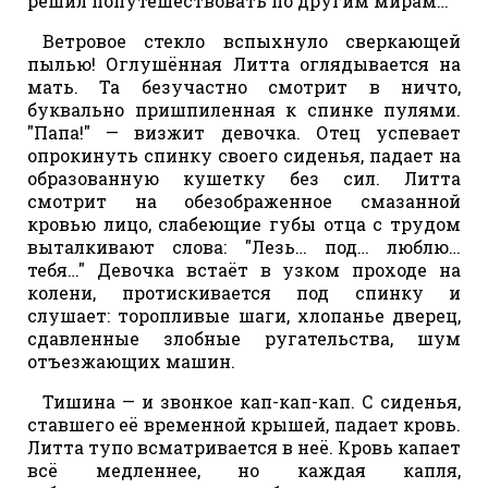
решил попутешествовать по другим мирам…
Ветровое стекло вспыхнуло сверкающей
пылью! Оглушённая Литта оглядывается на
мать. Та безучастно смотрит в ничто,
буквально пришпиленная к спинке пулями.
"Папа!" — визжит девочка. Отец успевает
опрокинуть спинку своего сиденья, падает на
образованную кушетку без сил. Литта
смотрит на обезображенное смазанной
кровью лицо, слабеющие губы отца с трудом
выталкивают слова: "Лезь… под… люблю…
тебя…" Девочка встаёт в узком проходе на
колени, протискивается под спинку и
слушает: торопливые шаги, хлопанье дверец,
сдавленные злобные ругательства, шум
отъезжающих машин.
Тишина — и звонкое кап-кап-кап. С сиденья,
ставшего её временной крышей, падает кровь.
Литта тупо всматривается в неё. Кровь капает
всё медленнее, но каждая капля,