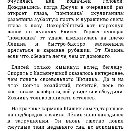
очутилась над кошачьей головой.
Дождавшись, когда Джучи в очередной раз
откроет глаза, "помпошка" схулиганила:
раззявила зубастую пасть и дурашливо свела
глаза к носу. Оскорблённый кот шарахнул
лапой по кулачку Елисея. Торжествующая
"помпошка" от удара шмякнулась на плечо
Лёхина и быстро-быстро засеменила
прятаться в кармане рубашки. От Лёхина,
если что, сбежать легче, чем от домового.
Елисей только хмыкнул вслед беглецу.
Спорить с Касьянушкой оказалось интереснее,
чем ловить своевольного Шишика… Да и на
что? Сон-то хозяйский, почитай, весь по
косточкам разобрали, всё увидели и обсудили.
Хозяину только дописать осталось.
На краешке кармана Шишик замер, таращась
на подбородок хозяина. Лёхин явно находился
в затруднении. Он вновь тщетно ловил
смутные тени недавнего сна, но вспомнить