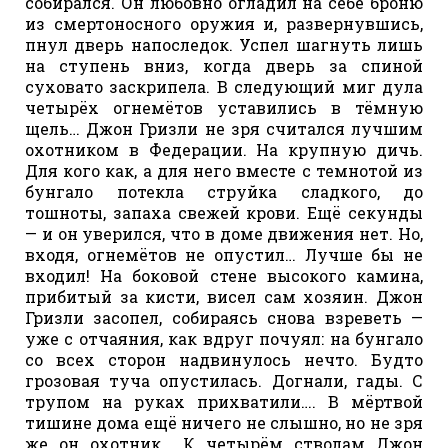
собирался. Он любовно огладил на себе броню
из смертоносного оружия и, развернувшись,
пнул дверь напоследок. Успел шагнуть лишь
на ступень вниз, когда дверь за спиной
суховато заскрипела. В следующий миг дула
четырёх огнемётов уставились в тёмную
щель… Джон Гризли не зря считался лучшим
охотником в Федерации. На крупную дичь.
Для кого как, а для него вместе с темнотой из
бунгало потекла струйка сладкого, до
тошноты, запаха свежей крови. Ещё секунды
— и он уверился, что в доме движения нет. Но,
входя, огнемётов не опустил… Лучше бы не
входил! На боковой стене высокого камина,
прибитый за кисти, висел сам хозяин. Джон
Гризли засопел, собираясь снова взреветь —
уже с отчаяния, как вдруг почуял: на бунгало
со всех сторон надвинулось нечто. Будто
грозовая туча опустилась. Догнали, гады. С
трупом на руках прихватили…. В мёртвой
тишине дома ещё ничего не слышно, но не зря
же он охотник… К четырём стволам Джон