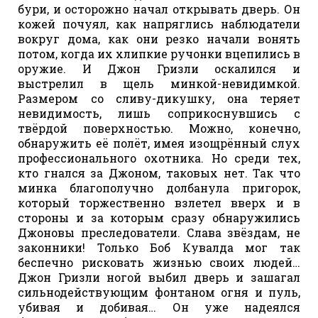
бури, и осторожно начал открывать дверь. Он
кожей почуял, как напряглись наблюдатели
вокруг дома, как они резко начали вонять
потом, когда их хлипкие ручонки вцепились в
оружие. И Джон Гризли оскалился и
выстрелил в щель минкой-невидимкой.
Размером со сливу-дикушку, она теряет
невидимость, лишь соприкоснувшись с
твёрдой поверхностью. Можно, конечно,
обнаружить её полёт, имея изощрённый слух
профессионального охотника. Но среди тех,
кто гнался за Джоном, таковых нет. Так что
минка благополучно долбанула пригорок,
который торжественно взлетел вверх и в
стороны и за которым сразу обнаружились
Джоновы преследователи. Слава звёздам, не
законники! Только Боб Кувалда мог так
беспечно рисковать жизнью своих людей…
Джон Гризли ногой выбил дверь и зашагал
сильнодействующим фонтаном огня и пуль,
убивая и добивая… Он уже надеялся