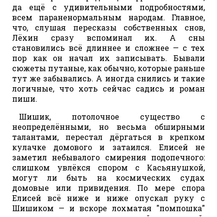
да ещё с удивительными подробностями,
всем параненормальным народам. Главное,
что, слушая пересказы собственных снов,
Лёхин сразу вспоминал их. А сны
становились всё длиннее и сложнее — с тех
пор как он начал их записывать. Бывали
сюжеты путаные, как обычно, которые раньше
тут же забывались. А иногда снились и такие
логичные, что хоть сейчас садись и роман
пиши.
Шишик, потолочное существо с
неопределёнными, но весьма обширными
талантами, перестал дёргаться в крепком
кулачке домового и затаился. Елисей не
заметил небывалого смирения подопечного:
слишком увлёкся спором с Касьянушкой,
могут ли быть на космических судах
домовые или привидения. По мере спора
Елисей всё ниже и ниже опускал руку с
Шишиком — и вскоре лохматая "помпошка"