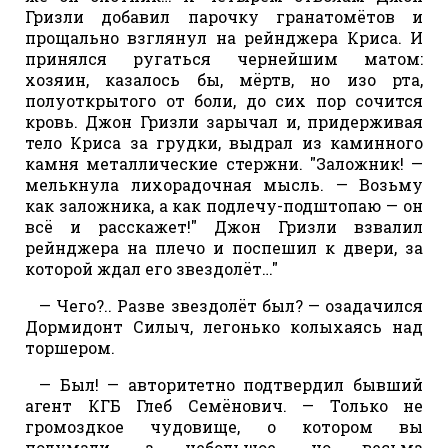
Гризли добавил парочку гранатомётов и
прощально взглянул на рейнджера Криса. И
принялся ругаться чернейшим матом:
хозяин, казалось бы, мёртв, но изо рта,
полуоткрытого от боли, до сих пор сочится
кровь. Джон Гризли зарычал и, придерживая
тело Криса за грудки, выдрал из каминного
камня металлические стержни. "Заложник! —
мелькнула лихорадочная мысль. — Возьму
как заложника, а как подлечу-подштопаю — он
всё и расскажет!" Джон Гризли взвалил
рейнджера на плечо и поспешил к двери, за
которой ждал его звездолёт…"
— Чего?.. Разве звездолёт был? — озадачился
Дормидонт Силыч, легонько колыхаясь над
торшером.
— Был! — авторитетно подтвердил бывший
агент КГБ Глеб Семёнович. — Только не
громоздкое чудовище, о котором вы
подумали, а небольшое, но весьма