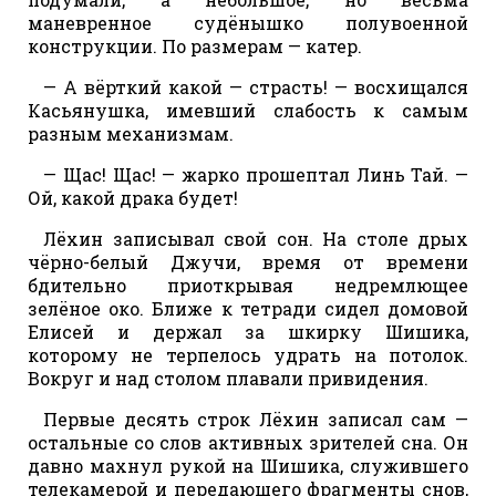
маневренное судёнышко полувоенной
конструкции. По размерам — катер.
— А вёрткий какой — страсть! — восхищался
Касьянушка, имевший слабость к самым
разным механизмам.
— Щас! Щас! — жарко прошептал Линь Тай. —
Ой, какой драка будет!
Лёхин записывал свой сон. На столе дрых
чёрно-белый Джучи, время от времени
бдительно приоткрывая недремлющее
зелёное око. Ближе к тетради сидел домовой
Елисей и держал за шкирку Шишика,
которому не терпелось удрать на потолок.
Вокруг и над столом плавали привидения.
Первые десять строк Лёхин записал сам —
остальные со слов активных зрителей сна. Он
давно махнул рукой на Шишика, служившего
телекамерой и передающего фрагменты снов,