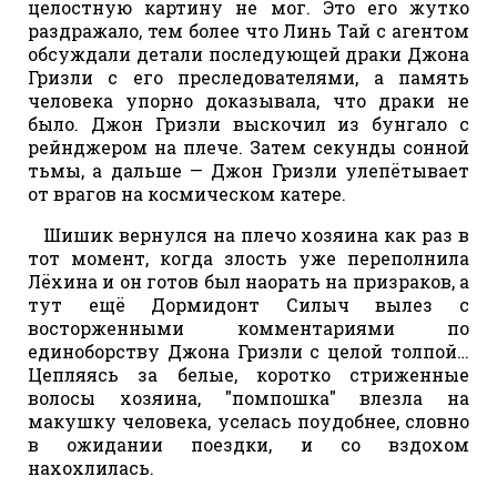
целостную картину не мог. Это его жутко
раздражало, тем более что Линь Тай с агентом
обсуждали детали последующей драки Джона
Гризли с его преследователями, а память
человека упорно доказывала, что драки не
было. Джон Гризли выскочил из бунгало с
рейнджером на плече. Затем секунды сонной
тьмы, а дальше — Джон Гризли улепётывает
от врагов на космическом катере.
Шишик вернулся на плечо хозяина как раз в
тот момент, когда злость уже переполнила
Лёхина и он готов был наорать на призраков, а
тут ещё Дормидонт Силыч вылез с
восторженными комментариями по
единоборству Джона Гризли с целой толпой…
Цепляясь за белые, коротко стриженные
волосы хозяина, "помпошка" влезла на
макушку человека, уселась поудобнее, словно
в ожидании поездки, и со вздохом
нахохлилась.