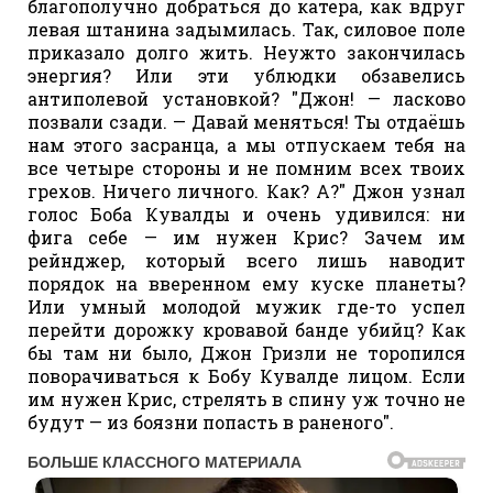
благополучно добраться до катера, как вдруг
левая штанина задымилась. Так, силовое поле
приказало долго жить. Неужто закончилась
энергия? Или эти ублюдки обзавелись
антиполевой установкой? "Джон! — ласково
позвали сзади. — Давай меняться! Ты отдаёшь
нам этого засранца, а мы отпускаем тебя на
все четыре стороны и не помним всех твоих
грехов. Ничего личного. Как? А?" Джон узнал
голос Боба Кувалды и очень удивился: ни
фига себе — им нужен Крис? Зачем им
рейнджер, который всего лишь наводит
порядок на вверенном ему куске планеты?
Или умный молодой мужик где-то успел
перейти дорожку кровавой банде убийц? Как
бы там ни было, Джон Гризли не торопился
поворачиваться к Бобу Кувалде лицом. Если
им нужен Крис, стрелять в спину уж точно не
будут — из боязни попасть в раненого".