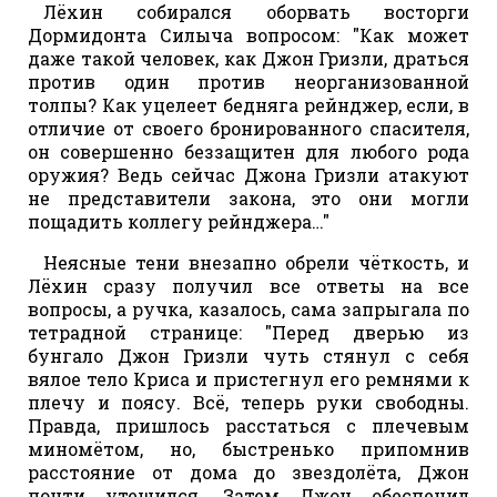
Лёхин собирался оборвать восторги
Дормидонта Силыча вопросом: "Как может
даже такой человек, как Джон Гризли, драться
против один против неорганизованной
толпы? Как уцелеет бедняга рейнджер, если, в
отличие от своего бронированного спасителя,
он совершенно беззащитен для любого рода
оружия? Ведь сейчас Джона Гризли атакуют
не представители закона, это они могли
пощадить коллегу рейнджера…"
Неясные тени внезапно обрели чёткость, и
Лёхин сразу получил все ответы на все
вопросы, а ручка, казалось, сама запрыгала по
тетрадной странице: "Перед дверью из
бунгало Джон Гризли чуть стянул с себя
вялое тело Криса и пристегнул его ремнями к
плечу и поясу. Всё, теперь руки свободны.
Правда, пришлось расстаться с плечевым
миномётом, но, быстренько припомнив
расстояние от дома до звездолёта, Джон
почти утешился. Затем Джон обеспечил