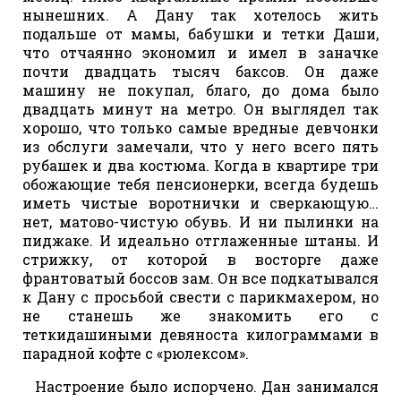
нынешних. А Дану так хотелось жить
подальше от мамы, бабушки и тетки Даши,
что отчаянно экономил и имел в заначке
почти двадцать тысяч баксов. Он даже
машину не покупал, благо, до дома было
двадцать минут на метро. Он выглядел так
хорошо, что только самые вредные девчонки
из обслуги замечали, что у него всего пять
рубашек и два костюма. Когда в квартире три
обожающие тебя пенсионерки, всегда будешь
иметь чистые воротнички и сверкающую…
нет, матово-чистую обувь. И ни пылинки на
пиджаке. И идеально отглаженные штаны. И
стрижку, от которой в восторге даже
франтоватый боссов зам. Он все подкатывался
к Дану с просьбой свести с парикмахером, но
не станешь же знакомить его с
теткидашиными девяноста килограммами в
парадной кофте с «рюлексом».
Настроение было испорчено. Дан занимался