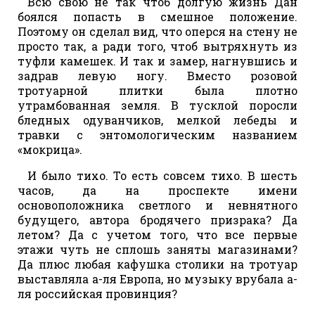
Всю свою не так чтоб долгую жизнь Дан
боялся попасть в смешное положение.
Поэтому он сделал вид, что оперся на стену не
просто так, а ради того, чтоб вытряхнуть из
туфли камешек. И так и замер, нагнувшись и
задрав левую ногу. Вместо розовой
тротуарной плитки была плотно
утрамбованная земля. В тусклой поросли
бледных одуванчиков, мелкой лебеды и
травки с энтомологическим названием
«мокрица».
И было тихо. То есть совсем тихо. В шесть
часов, да на проспекте имени
основоположника светлого и невнятного
будущего, автора бродячего призрака? Да
летом? Да с учетом того, что все первые
этажи чуть не сплошь заняты магазинами?
Да плюс любая кафушка столики на тротуар
выставляла а-ля Европа, но музыку врубала а-
ля российская провинция?