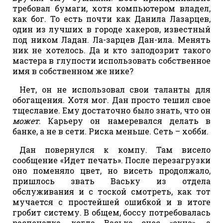
требовал бумаги, хотя компьютером владел,
как бог. То есть почти как Данила Лазарцев,
один из лучших в городе хакеров, известный
под ником Ладан. Ла-зарцев Дан-ила. Менять
ник не хотелось. Да и кто заподозрит такого
мастера в глупости использовать собственное
имя в собственном же нике?
Нет, он не использовал свои таланты для
обогащения. Хотя мог. Дан просто тешил свое
тщеславие. Ему достаточно было знать, что он
может
. Карьеру он намеревался делать в
банке, а не в сети. Риска меньше. Сеть – хобби.
Дан повернулся к компу. Там висело
сообщение «Идет печать». После перезагрузки
оно поменяло цвет, но висеть продолжало,
пришлось звать Ваську из отдела
обслуживания и с тоской смотреть, как тот
мучается с простейшей ошибкой и в итоге
гробит систему. В общем, боссу потребовалась
распечатка, когда Васька снес «окна», а