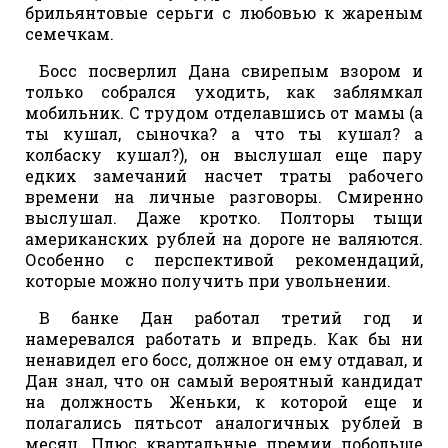
брильянтовые серьги с любовью к жареным
семечкам.
Босс посверлил Дана свирепым взором и
только собрался уходить, как заблямкал
мобильник. С трудом отделавшись от мамы (а
ты кушал, сыночка? а что ты кушал? а
колбаску кушал?), он выслушал еще пару
едких замечаний насчет траты рабочего
времени на личные разговоры. Смиренно
выслушал. Даже кротко. Полторы тыщи
американских рублей на дороге не валяются.
Особенно с перспективой рекомендаций,
которые можно получить при увольнении.
В банке Дан работал третий год и
намеревался работать и впредь. Как бы ни
ненавидел его босс, должное он ему отдавал, и
Дан знал, что он самый вероятный кандидат
на должность Женьки, к которой еще и
полагались пятьсот аналогичных рублей в
месяц. Плюс квартальные премии побольше