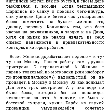
английски болтал, как по-русски, в своем деле
разбирался. И вообще. Когда рекламщики
шарились по банку в поисках чего-нибудь,
они увидели Дана и битый час уговаривали
босса поместить на буклет именно его,
данову, персону. Кончилось тем, что босс
наорал на рекламщиков, а заодно и на Дана,
хотя он никак не рвался являть из себя
символ надежности и привлекательности
конторы, в которой работал.
Везет Женьке: дорабатывает неделю – и ту-
ту нах Москау. Нашел работу там, дружок
пристроил. С перспективой. А Женька –
парень толковый, по-московски (или наоборот
по-провинциальному?) нахрапистый, он не
пропадет. В Москву, в Москву! Эх, как понимал
Дан этих трех сестричек! А у них ведь не
было босса, который бы их ненавидел
неизвестно за что. А значит, не было и
боссовой супруги, куклы Барби из глухой
провинции, умудряющейся сочетать