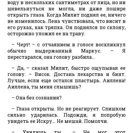
воду в нескольких сантиметрах от лица, но ни
шевельнуться не могла, ни даже пошире
открыть глаза. Когда Милит поднял ее, ничего
не изменилось. Лена чувствовала, что висит в
его руках, как тряпка. Он поднялся по склону,
осторожно уложил ее на траву.
– Черт! – с отчаянием в голосе воскликнул
обычно выдержанный Маркус. – Я
перестарался, она голову разбила…
– Да, – сказал Милит, быстро ощупывая ее
голову. – Висок. Достань лекарства и бинт.
Лучше, если еще остался пластырь. Аиллена!
Аиллена, ты меня слышишь?
– Она без сознания?
– Глаза открыты. Но не реагирует. Слишком
сильно ударилась. Подожди, я попробую
увидеть ее Искру… Не мешай. Помолчи.
– Увидишь ты… – Не мог этот