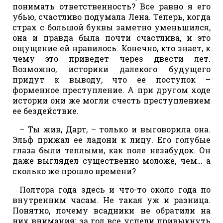
понимать ответственность? Все равно я его
убью, счастливо подумала Лена. Теперь, когда
страх с большой буквы заметно уменьшился,
она и правда была почти счастлива, и это
ощущение ей нравилось. Конечно, кто знает, к
чему это приведет через двести лет.
Возможно, историки далекого будущего
придут к выводу, что ее поступок –
форменное преступление. А при другом ходе
истории они же могли счесть преступлением
ее бездействие.
– Ты жив, Дарт, – только и выговорила она.
Эльф прижал ее ладони к лицу. Его голубые
глаза были теплыми, как поле незабудок. Он
даже выглядел существенно моложе, чем… а
сколько же прошло времени?
Полтора года здесь и что-то около года по
внутренним часам. Не такая уж и разница.
Понятно, почему всадники не обратили на
них внимания: за год все успели привыкнуть