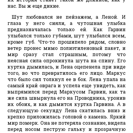
нас. Вы ж еще дикие.
Шут любовался не пейзажем, а Леной. И
глаза у него сияли, а чутошная улыбка
предназначалась только ей. Как Гарвин
улыбался только губами, шут улыбался всем,
кроме губ. Что-то прошипело рядом, словно
ветер пронес мимо полиэтиленовый пакет, и
мир сразу стал страшным, потому что
неясная сила опрокинула шута на спину. Его
куртка дымилась, и Лена оцепенела при виде
того, во что превратилось его лицо. Маркус
что было сил толкнул ее в бок. Лена упала на
самый край оврага и успела еще увидеть, как
выпрямился перед Маркусом Гарвин, как та
же сила швырнула его на Проводника, уронив
их обоих, и как дымится куртка Гарвина. А в
следующую секунду Лена скатилась вниз и
крепко приложилась головой о камень. Яркий
мир померк. Она не потеряла сознание, видела
перед носом пеструю гальку и прозрачную