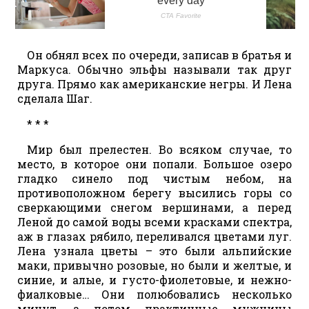
Он обнял всех по очереди, записав в братья и
Маркуса. Обычно эльфы называли так друг
друга. Прямо как американские негры. И Лена
сделала Шаг.
* * *
Мир был прелестен. Во всяком случае, то
место, в которое они попали. Большое озеро
гладко синело под чистым небом, на
противоположном берегу высились горы со
сверкающими снегом вершинами, а перед
Леной до самой воды всеми красками спектра,
аж в глазах рябило, переливался цветами луг.
Лена узнала цветы – это были альпийские
маки, привычно розовые, но были и желтые, и
синие, и алые, и густо-фиолетовые, и нежно-
фиалковые… Они полюбовались несколько
минут, а потом практичные мужчины