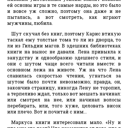
ей основы игры в те самые нарды, но это было
и вовсе уж сложно, поэтому она даже и не
пыталась, а вот смотреть, как играют
мужчины, любила.
Шут скучал без книг, поэтому Карис втихую
таскал ему толстые тома то ли из дворца, то
ли из Гильдии магов. В здешних библиотеках
книги на вынос не давали. Лена привыкла к
занудству и однообразию здешнего стиля, и
они с шутом чаще всего читали вместе: в
основном лежа на животе. Уж на что Лена
славилась скоростью чтения, угнаться за
шутом было почти невозможно; правда, он,
закончив страницу, никогда Лену не торопил,
а терпеливо ждал, только вот мешать начинал:
или смотрел на нее, или начинал волосы
перебирать, или, того хуже, целовать висок
или плечо. Вот и почитай с ним…
Маркуса книги интересовали мало. «Ну и