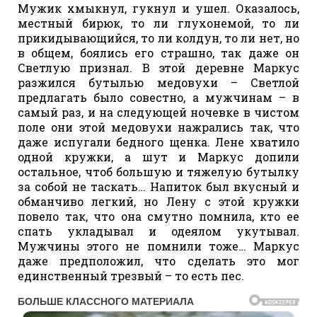
Мужик хмыкнул, гукнул и ушел. Оказалось,
местный бирюк, то ли глухонемой, то ли
прикидывающийся, то ли колдун, то ли нет, но
в общем, боялись его страшно, так даже он
Светлую признал. В этой деревне Маркус
разжился бутылью медовухи – Светлой
предлагать было совестно, а мужчинам – в
самый раз, и на следующей ночевке в чистом
поле они этой медовухи нажрались так, что
даже испугали бедного щенка. Лене хватило
одной кружки, а шут и Маркус допили
остальное, чтоб большую и тяжелую бутылку
за собой не таскать… Напиток был вкусный и
обманчиво легкий, но Лену с этой кружки
повело так, что она смутно помнила, кто ее
спать укладывал и одеялом укутывал.
Мужчины этого не помнили тоже… Маркус
даже предположил, что сделать это мог
единственный трезвый – то есть пес.