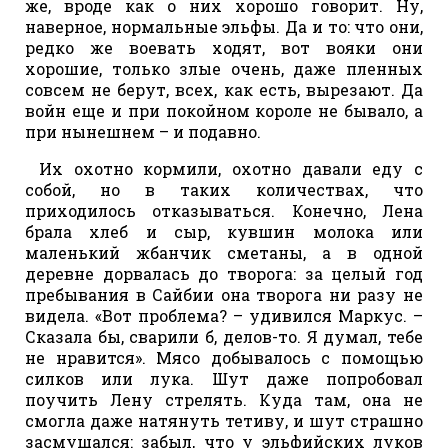
же, вроде как о них хорошо говорит. Ну,
наверное, нормальные эльфы. Да и то: что они,
редко же воевать ходят, вот вояки они
хорошие, только злые очень, даже пленных
совсем не берут, всех, как есть, вырезают. Да
войн еще и при покойном короле не бывало, а
при нынешнем – и подавно.
Их охотно кормили, охотно давали еду с
собой, но в таких количествах, что
приходилось отказываться. Конечно, Лена
брала хлеб и сыр, кувшин молока или
маленький жбанчик сметаны, а в одной
деревне дорвалась до творога: за целый год
пребывания в Сайбии она творога ни разу не
видела. «Вот проблема? – удивился Маркус. –
Сказала бы, сварили б, делов-то. Я думал, тебе
не нравится». Мясо добывалось с помощью
силков или лука. Шут даже попробовал
поучить Лену стрелять. Куда там, она не
смогла даже натянуть тетиву, и шут страшно
засмущался: забыл, что у эльфийских луков