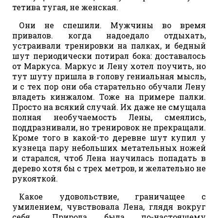
тетива тугая, не женская.
Они не спешили. Мужчины во время
привалов. когда надоедало отдыхать,
устраивали тренировки на палках, и бедный
шут периодически потирал бока: доставалось
от Маркуса. Маркус и Лену хотел поучить, но
тут шуту пришла в голову гениальная мысль,
и с тех пор они оба старательно обучали Лену
владеть кинжалом. Тоже на примере палки.
Просто на всякий случай. Их даже не смущала
полная необучаемость Лены, смеялись,
поддразнивали, но тренировок не прекращали.
Кроме того в какой-то деревне шут купил у
кузнеца пару небольших метательных ножей
и старался, чтоб Лена научилась попадать в
дерево хотя бы с трех метров, и желательно не
рукояткой.
Какое удовольствие, граничащее с
умилением, чувствовала Лена, глядя вокруг
себя… Природа была по-настоящему