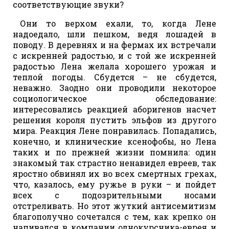
соответствующие звуки?
Они то верхом ехали, то, когда Лене
надоедало, шли пешком, ведя лошадей в
поводу. В деревнях и на фермах их встречали
с искренней радостью, и с той же искренней
радостью Лена желала хорошего урожая и
теплой погоды. Сбудется – не сбудется,
неважно. Заодно они проводили некоторое
социологическое обследование:
интересовались реакцией аборигенов насчет
решения короля пустить эльфов из другого
мира. Реакция Лене понравилась. Попадались,
конечно, и клинические ксенофобы, но Лена
таких и по прежней жизни помнила: один
знакомый так страстно ненавидел евреев, так
яростно обвинял их во всех смертных грехах,
что, казалось, ему ружье в руки – и пойдет
всех с подозрительными носами
отстреливать. Но этот жуткий антисемитизм
благополучно сочетался с тем, как крепко он
напивался в компании однокурсника-еврея и