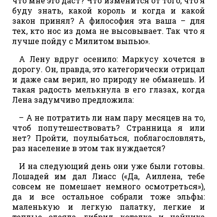
что мне это даст? Что изменится от того, что я
буду знать, какой король и когда и какой
закон принял? А философия эта ваша – для
тех, кто нос из дома не высовывает. Так что я
лучше пойду с Милитом выпью».
А Лену вдруг осенило: Маркусу хочется в
дорогу. Он, правда, это категорически отрицал
и даже сам верил, но природу не обманешь. И
такая радость мелькнула в его глазах, когда
Лена задумчиво предложила:
– А не потратить ли нам пару месяцев на то,
чтоб попутешествовать? Странница я или
нет? Пройти, поулыбаться, поблагословлять,
раз население в этом так нуждается?
И на следующий день они уже были готовы.
Лошадей им дал Лиасс («Да, Аиллена, тебе
совсем не помешает немного осмотреться»),
да и все остальное собрали тоже эльфы:
маленькую и легкую палатку, легкие и
теплые одеяла, гибрид котелка и чайника