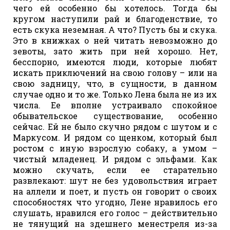
чего ей особенно бы хотелось. Тогда бы
кругом наступили рай и благоденствие, то
есть скука неземная. А что? Пусть бы и скука.
Это в книжках о ней читать невозможно до
зевоты, зато жить при ней хорошо. Нет,
бесспорно, имеются люди, которые любят
искать приключений на свою голову – или на
свою задницу, что, в сущности, в данном
случае одно и то же. Только Лена была не из их
числа. Ее вполне устраивало спокойное
обывательское существование, особенно
сейчас. Ей не было скучно рядом с шутом и с
Маркусом. И рядом со щенком, который был
ростом с иную взрослую собаку, а умом –
чистый младенец. И рядом с эльфами. Как
можно скучать, если ее старательно
развлекают: шут не без удовольствия играет
на аллели и поет, и пусть он говорит о своих
способностях что угодно, Лене нравилось его
слушать, нравился его голос – действительно
не тянущий на здешнего менестреля из-за