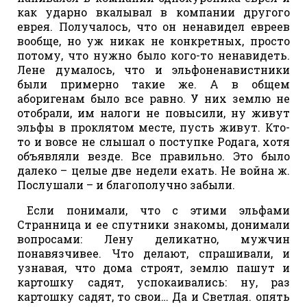
как ударно вкалывал в компании другого
еврея. Получалось, что он ненавидел евреев
вообще, но уж никак не конкретных, просто
потому, что нужно было кого-то ненавидеть.
Лене думалось, что и эльфоненавистники
были примерно такие же. А в общем
аборигенам было все равно. У них землю не
отобрали, им налоги не повысили, ну живут
эльфы в проклятом месте, пусть живут. Кто-
то и вовсе не слышал о поступке Родага, хотя
объявляли везде. Все правильно. Это было
далеко – целые две недели ехать. Не война ж.
Послушали – и благополучно забыли.
Если понимали, что с этими эльфами
Странница и ее спутники знакомы, донимали
вопросами: Лену деликатно, мужчин
понавязчивее. Что делают, спрашивали, и
узнавая, что дома строят, землю пашут и
картошку садят, успокаивались: ну, раз
картошку садят, то свои… Да и Светлая. опять