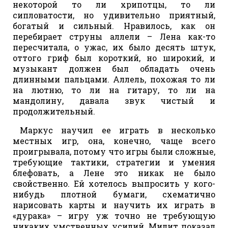
некоторой то ли хрипотцы, то ли
сипловатости, но удивительно приятный,
богатый и сильный. Нравилось, как он
перебирает струны аллели – Лена как-то
пересчитала, о ужас, их было десять штук,
оттого гриф был короткий, но широкий, и
музыкант должен был обладать очень
длинными пальцами. Аллель, похожая то ли
на лютню, то ли на гитару, то ли на
мандолину, давала звук чистый и
продолжительный.
Маркус научил ее играть в несколько
местных игр, она, конечно, чаще всего
проигрывала, потому что игры были сложные,
требующие тактики, стратегии и умения
блефовать, а Лене это никак не было
свойственно. Ей хотелось выпросить у кого-
нибудь плотной бумаги, схематично
нарисовать карты и научить их играть в
«дурака» – игру уж точно не требующую
никаких умственных усилий. Милит показал