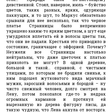
девственной. Стоял, наверное, июль – буйство
цветов, таких разных, ярких, одуряюще
пахнущих, и то шут, то Маркус обязательно
срывали для нее несколько, так что черное
платье Странницы было непременно
украшено каким-то ярким цветком, а шут еще
умудрялся вплетать ей в волосы цветы так,
что они не падали. Крестьян это приводило в
состояние, граничащее с эйфорией. Почему?
Неужели все Странницы настолько
нейтральны, что даже цветочек к платью
приколоть не могут? В одной деревне,
большой и такой… справной, с чистыми
улицами, по которым не бродили свиньи, к
ним подошел жутковатого вида мрачный
мужик, заросший волосьями и бородой – ну
чисто снежный человек, долго смотрел на
Лену, потом покопался где-то в недрах
огромных карманов и протянул ей
вырезанную из дерева фигурку лисы, да
такую чудную, что Лена ахнула от восторга.