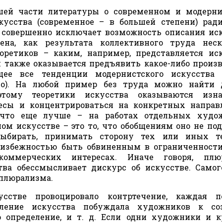
ьшей части литературы о современном и модерн
скусства (современное – в большей степени) рад
, совершенно исключает возможность описания ис
ена, как результата коллективного труда неск
оретиков – каким, например, представляется ис
 также оказывается предъявить какое-либо произ
щее все тенденции модернистского искусства 
во). На любой пример без труда можно найти д
тому теоретики искусства оказываются изна
есы и концентрироваться на конкретных направ
 что еще лучше – на работах отдельных худож
м искусстве – это то, что обобщениям оно не под
ыбирать, принимать сторону тех или иных те
еизбежностью быть обвиненным в ограниченност
оммерческих интересах. Иначе говоря, плю
тва обессмысливает дискурс об искусстве. Самог
 плюрализма.
усстве провоцировало контртечение, каждая п
еление искусства побуждала художников к со
 определение, и т. д. Если одни художники и 