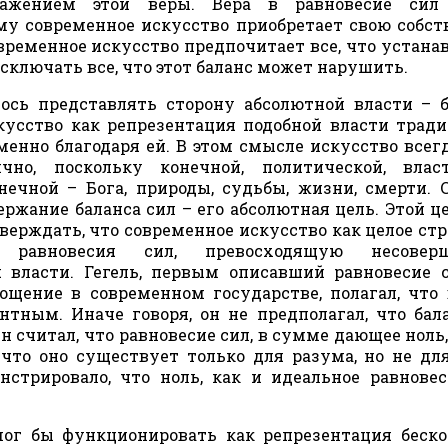
ражением этой веры. Вера в равновесие сил
му современное искусство приобретает свою собс
ременное искусство предпочитает все, что устана
исключать все, что этот баланс может нарушить.
ось представлять сторону абсолютной власти – 
кусство как репрезентация подобной власти трад
енно благодаря ей. В этом смысле искусство всег
чно, поскольку конечной, политической, влас
нечной – Бога, природы, судьбы, жизни, смерти. 
ржание баланса сил – его абсолютная цель. Этой це
верждать, что современное искусство как целое ст
 равновесия сил, превосходящую несовер
 власти. Гегель, первым описавший равновесие 
ощение в современном государстве, полагал, что
нтным. Иначе говоря, он не предполагал, что бал
 считал, что равновесие сил, в сумме дающее ноль
что оно существует только для разума, но не для
стрировало, что ноль, как и идеальное равновес
мог бы функционировать как репрезентация беск