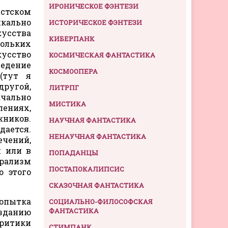
ИРОНИЧЕСКОЕ ФЭНТЕЗИ
истском
икально
ИСТОРИЧЕСКОЕ ФЭНТЕЗИ
кусства
КИБЕРПАНК
ольких
кусство
КОСМИЧЕСКАЯ ФАНТАСТИКА
ведение
КОСМООПЕРА
(тут я
ругой,
ЛИТРПГ
чально
МИСТИКА
лениях,
ников.
НАУЧНАЯ ФАНТАСТИКА
дается.
НЕНАУЧНАЯ ФАНТАСТИКА
чений,
и или в
ПОПАДАНЦЫ
рализм
ПОСТАПОКАЛИПСИС
о этого
СКАЗОЧНАЯ ФАНТАСТИКА
опытка
СОЦИАЛЬНО-ФИЛОСОФСКАЯ
ФАНТАСТИКА
зданию
критики
СТИМПАНК