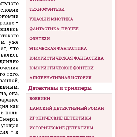
ального
условий
ТЕХНОФЭНТЕЗИ
ономии
УЖАСЫ И МИСТИКА
ровне –
вились
ФАНТАСТИКА: ПРОЧЕЕ
стского
ФЭНТЕЗИ
ым уже
ет, что
ЭПИЧЕСКАЯ ФАНТАСТИКА
ывались
ЮМОРИСТИЧЕСКАЯ ФАНТАСТИКА
одлинно
лючения
ЮМОРИСТИЧЕСКОЕ ФЭНТЕЗИ
о того,
АЛЬТЕРНАТИВНАЯ ИСТОРИЯ
ванной,
тивным,
Детективы и триллеры
а, она,
БОЕВИКИ
заранее
ция как
ДАМСКИЙ ДЕТЕКТИВНЫЙ РОМАН
ь ноль.
ИРОНИЧЕСКИЕ ДЕТЕКТИВЫ
 Смерть
твующая
ИСТОРИЧЕСКИЕ ДЕТЕКТИВЫ
сил – и