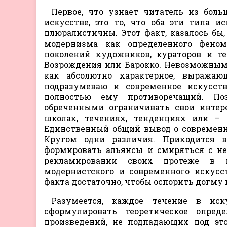
Первое, что узнает читатель из бол
искусстве, это то, что оба эти типа и
плюралистичны. Этот факт, казалось бы
модернизма как определенного феном
поколений художников, кураторов и те
Возрождения или Барокко. Невозможным
как абсолютно характерное, выражаю
подразумеваю и современное искусст
полностью ему противоречащий. Поэ
обреченными ограничивать свои интер
школах, течениях, тенденциях или –
Единственный общий вывод о современно
Кругом одни различия. Приходится в
формировать альянсы и смиряться с н
рекламировании своих протеже в к
модернистского и современного искусс
факта достаточно, чтобы оспорить догму
Разумеется, каждое течение в иск
сформулировать теоретическое опред
произведений, не подпадающих под это