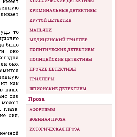
 имеет
КЛАССИЧЕСКИЕ ДЕТЕКТИВЫ
твенную
КРИМИНАЛЬНЫЕ ДЕТЕКТИВЫ
вливает
КРУТОЙ ДЕТЕКТИВ
МАНЬЯКИ
будь то
иционно
МЕДИЦИНСКИЙ ТРИЛЛЕР
да было
ПОЛИТИЧЕСКИЕ ДЕТЕКТИВЫ
ти оно
Сегодня
ПОЛИЦЕЙСКИЕ ДЕТЕКТИВЫ
ли оно,
ПРОЧИЕ ДЕТЕКТИВЫ
ремится
шенную
ТРИЛЛЕРЫ
сил как
ШПИОНСКИЕ ДЕТЕКТИВЫ
 в наше
анс сил
Проза
, может
 глаза.
АФОРИЗМЫ
ие сил,
ВОЕННАЯ ПРОЗА
ИСТОРИЧЕСКАЯ ПРОЗА
онечной