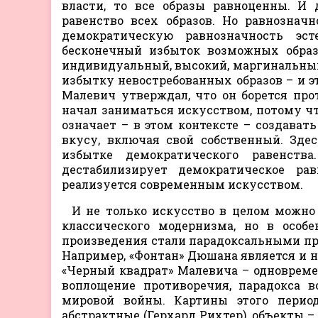
власти, то все образы равноценны. И 
равенство всех образов. Но равнознач
демократическую равнозначность эст
бесконечный избыток возможных образ
индивидуальный, высокий, маргинальный
избытку невостребованных образов – и э
Малевич утверждал, что он борется про
начал заниматься искусством, потому чт
означает – в этом контексте – создават
вкусу, включая свой собственный. Зде
избытке демократического равенств
дестабилизирует демократическое ра
реализуется современным искусством.
И не только искусство в целом можно
классического модернизма, но в особе
произведения стали парадоксальными пре
Например, «Фонтан» Дюшана является и не
«Черный квадрат» Малевича – одновреме
воплощение противоречия, парадокса в
мировой войны. Картины этого перио
абстрактные (Герхард Рихтер), объекты 