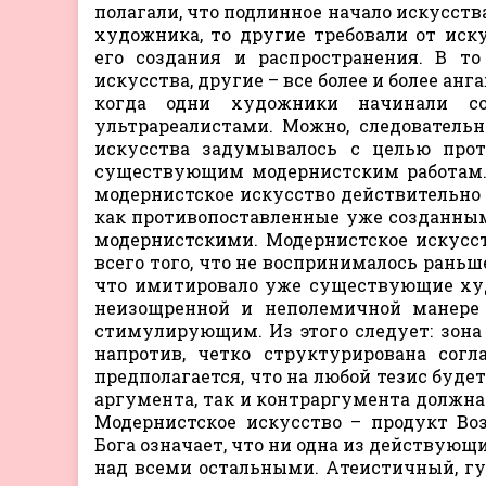
полагали, что подлинное начало искусс
художника, то другие требовали от ис
его создания и распространения. В т
искусства, другие – все более и более ан
когда одни художники начинали соз
ультрареалистами. Можно, следовательн
искусства задумывалось с целью про
существующим модернистским работам. 
модернистское искусство действительно 
как противопоставленные уже созданны
модернистскими. Модернистское искусс
всего того, что не воспринималось раньш
что имитировало уже существующие худ
неизощренной и неполемичной манере 
стимулирующим. Из этого следует: зона 
напротив, четко структурирована согл
предполагается, что на любой тезис буде
аргумента, так и контраргумента должна 
Модернистское искусство – продукт Во
Бога означает, что ни одна из действующ
над всеми остальными. Атеистичный, гу