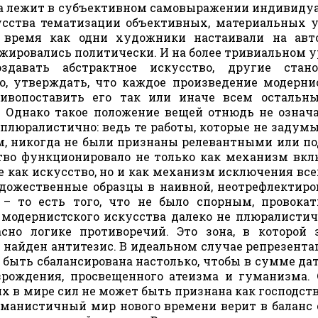
тва лежит в субъективном самовыражении индивиду
кусства тематизации объективных, материальных 
о время как одни художники настаивали на авт
гажировались политически. И на более тривиальном у
давать абстрактное искусство, другие стано
о, утверждать, что каждое произведение модерни
тивопоставить его так или иначе всем остальн
Однако такое положение вещей отнюдь не означа
плюралистично: ведь те работы, которые не задум
м, никогда не были признаны релевантными или п
тво функционировало не только как механизм вк
е как искусство, но и как механизм исключения всег
ожественные образцы в наивной, неотрефлектиро
– то есть того, что не было спорным, провока
модернистского искусства далеко не плюралистичн
асно логике противоречий. Это зона, в которой 
т найден антитезис. В идеальном случае репрезента
быть сбалансирована настолько, чтобы в сумме дат
зрождения, просвещенного атеизма и гуманизма.
их в мире сил не может быть признана как господс
манистичный мир нового времени верит в баланс 