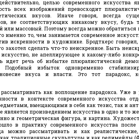
действительно, целью современного искусства я
ность всех изображений превосходит плюралисти
етических вкусов. Иначе говоря, всегда суще
ов, не соответствующих никакому вкусу, будь 
 или массовый. Поэтому всегда можно обратиться 
то именно то, чем занимается современное искусст
тив искренности в художнике. Бродтхерс говорил,
о захотел сделать что-то неискренное. Быть неис
ь искусство, не апеллирующее к какому-либо конк
сь идет речь об избытке плюралистической демо
а. Подобный избыток одновременно стабилизи
вновесие вкуса и власти. Это тот парадокс, к
 рассматривать как воплощение парадокса. Уже в
нности в контексте современного искусства от
дметами, вмещающими в себя как тезис, так и ант
 является произведением искусства в одно и то же
нно и геометрическая фигура, и картина. Художес
ошло в практику современного искусства после
да можно рассматривать и как реалистические,
– как традиционные скульптуры и как редимейды (