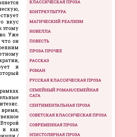
вляется
КЛАССИЧЕСКАЯ ПРОЗА
ческую,
КОНТРКУЛЬТУРА
ствует
то вкус
МАГИЧЕСКИЙ РЕАЛИЗМ
к этому
НОВЕЛЛА
во. Уже
 что он
ПОВЕСТЬ
кренним
ПРОЗА ПРОЧЕЕ
ретному
кратии,
РАССКАЗ
рует и
РОМАН
оторый
РУССКАЯ КЛАССИЧЕСКАЯ ПРОЗА
СЕМЕЙНЫЙ РОМАН/СЕМЕЙНАЯ
 рамках
САГА
дельные
итезис.
СЕНТИМЕНТАЛЬНАЯ ПРОЗА
 время,
СОВЕТСКАЯ КЛАССИЧЕСКАЯ ПРОЗА
твенное
 Второй
СОВРЕМЕННАЯ ПРОЗА
 и как
ЭПИСТОЛЯРНАЯ ПРОЗА
Фишли /