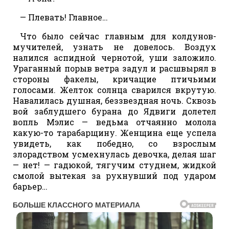
— Плевать! Главное…
Что было сейчас главным для колдунов-
мучителей, узнать не довелось. Воздух
налился аспидной чернотой, уши заложило.
Ураганный порыв ветра задул и расшвырял в
стороны факелы, кричащие птичьими
голосами. Желток солнца сварился вкрутую.
Навалилась душная, беззвездная ночь. Сквозь
вой заблудшего бурана до Ядвиги долетел
вопль Мэлис — ведьма отчаянно молола
какую-то тарабарщину. Женщина еще успела
увидеть, как победно, со взрослым
злорадством усмехнулась девочка, делая шаг
— нет! — гадюкой, тягучим студнем, жидкой
смолой вытекая за рухнувший под ударом
барьер…