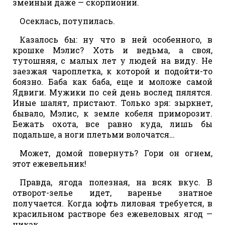
змеиный даже — скорпионий.
Осеклась, потупилась.
Казалось бы: ну что в ней особенного, в
крошке Мэлис? Хоть и ведьма, а своя,
тутошняя, с малых лет у людей на виду. Не
заезжая чароплетка, к которой и подойти-то
боязно. Баба как баба, еще и моложе самой
Ядвиги. Мужики по сей день вослед пялятся.
Иные шалят, пристают. Только зря: зыркнет,
бывало, Мэлис, к земле кобеля приморозит.
Бежать охота, все равно куда, лишь бы
подальше, а ноги плетьми волочатся…
Может, домой повернуть? Гори он огнем,
этот ежевельник!
Правда, ягода полезная, на всяк вкус. В
отворот-зелье идет, варенье знатное
получается. Когда юфть лиловая требуется, в
красильном растворе без ежевеловых ягод —
никак.