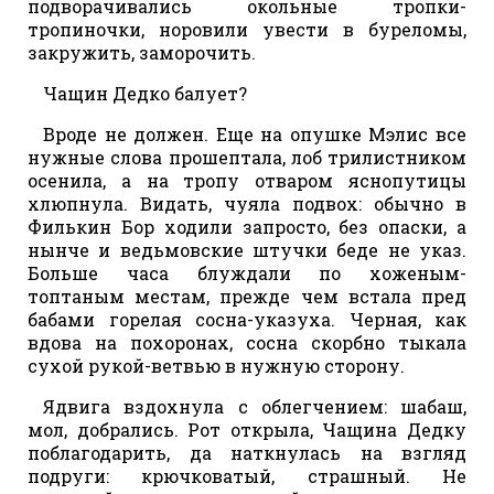
подворачивались окольные тропки-
тропиночки, норовили увести в буреломы,
закружить, заморочить.
Чащин Дедко балует?
Вроде не должен. Еще на опушке Мэлис все
нужные слова прошептала, лоб трилистником
осенила, а на тропу отваром яснопутицы
хлюпнула. Видать, чуяла подвох: обычно в
Филькин Бор ходили запросто, без опаски, а
нынче и ведьмовские штучки беде не указ.
Больше часа блуждали по хоженым-
топтаным местам, прежде чем встала пред
бабами горелая сосна-указуха. Черная, как
вдова на похоронах, сосна скорбно тыкала
сухой рукой-ветвью в нужную сторону.
Ядвига вздохнула с облегчением: шабаш,
мол, добрались. Рот открыла, Чащина Дедку
поблагодарить, да наткнулась на взгляд
подруги: крючковатый, страшный. Не