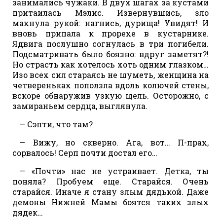
занимались чужаки. В двух шагах за кустами
притаилась Мэлис. Извернувшись, зло
махнула рукой: нагнись, дурища! Увидят! И
вновь припала к прорехе в кустарнике.
Ядвига послушно согнулась в три погибели.
Подсматривать было боязно: вдруг заметят?!
Но страсть как хотелось хоть одним глазком…
Изо всех сил стараясь не шуметь, женщина на
четвереньках поползла вдоль колючей стены,
вскоре обнаружив узкую щель. Осторожно, с
замираньем сердца, выглянула.
— Сэпти, что там?
— Вижу, но скверно. Ага, вот… П-прах,
сорвалось! Серп почти достал его…
— «Почти» нас не устраивает. Детка, ты
поняла? Пробуем еще. Старайся. Очень
старайся. Иначе я стану злым дядькой. Даже
демоны Нижней Мамы боятся таких злых
дядек…