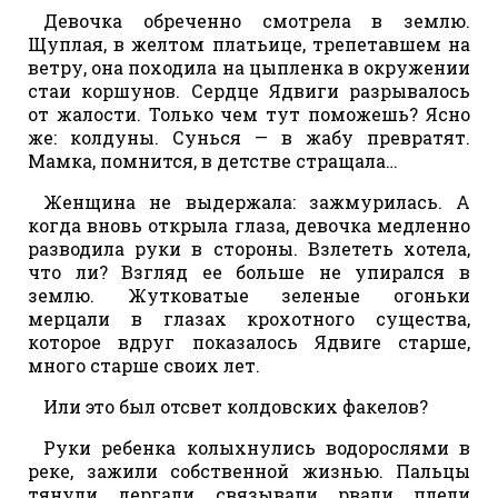
Девочка обреченно смотрела в землю.
Щуплая, в желтом платьице, трепетавшем на
ветру, она походила на цыпленка в окружении
стаи коршунов. Сердце Ядвиги разрывалось
от жалости. Только чем тут поможешь? Ясно
же: колдуны. Сунься — в жабу превратят.
Мамка, помнится, в детстве стращала…
Женщина не выдержала: зажмурилась. А
когда вновь открыла глаза, девочка медленно
разводила руки в стороны. Взлететь хотела,
что ли? Взгляд ее больше не упирался в
землю. Жутковатые зеленые огоньки
мерцали в глазах крохотного существа,
которое вдруг показалось Ядвиге старше,
много старше своих лет.
Или это был отсвет колдовских факелов?
Руки ребенка колыхнулись водорослями в
реке, зажили собственной жизнью. Пальцы
тянули, дергали, связывали, рвали, плели