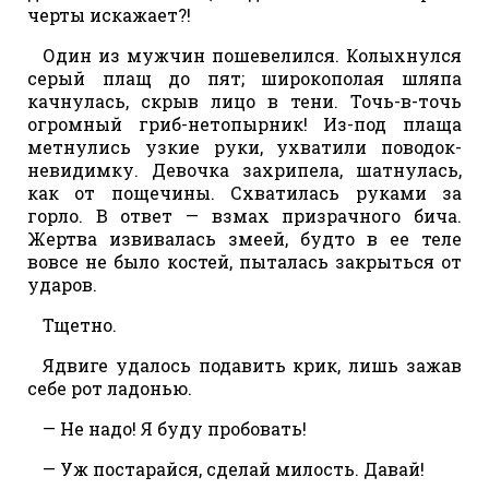
черты искажает?!
Один из мужчин пошевелился. Колыхнулся
серый плащ до пят; широкополая шляпа
качнулась, скрыв лицо в тени. Точь-в-точь
огромный гриб-нетопырник! Из-под плаща
метнулись узкие руки, ухватили поводок-
невидимку. Девочка захрипела, шатнулась,
как от пощечины. Схватилась руками за
горло. В ответ — взмах призрачного бича.
Жертва извивалась змеей, будто в ее теле
вовсе не было костей, пыталась закрыться от
ударов.
Тщетно.
Ядвиге удалось подавить крик, лишь зажав
себе рот ладонью.
— Не надо! Я буду пробовать!
— Уж постарайся, сделай милость. Давай!