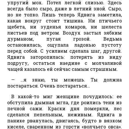
упругий мох. Потел легкой слизью. Здесь
всегда было сыро, даже в летний зной. Сыро,
но не топко. Лишь теперь Ядвига заметила,
какая вокруг стоит тишина. Ни птичьего
щебета, ни зуденья комаров, ни шелеста
листьев под ветром. Воздух застыл зябким
дурманом, пугая грозой. Ведьма
остановилась, ощупала ладонью пустоту
перед собой. С усилием сделала шаг, другой.
Ядвига заторопилась: потерять из виду
подругу, остаться наедине с молчаливой
чащей казалось ей сейчас самым страшным.
— …я знаю, ты можешь. Ты должна
постараться. Очень постараться…
В какой-то миг женщине почудилось: ее
обступила дымная мгла, где роились тени из
печной сажи. Краски дня померкли, лес
сделался пепельным, неживым. Ядвига в
панике рванулась, двигаясь, будто в вязком
киселе, сваренном из горсти «волчьего овса».