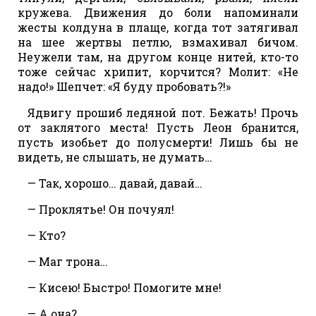
кружева. Движения до боли напоминали
жесты колдуна в плаще, когда тот затягивал
на шее жертвы петлю, взмахивал бичом.
Неужели там, на другом конце нитей, кто-то
тоже сейчас хрипит, корчится? Молит: «Не
надо!» Шепчет: «Я буду пробовать?!»
Ядвигу прошиб ледяной пот. Бежать! Прочь
от заклятого места! Пусть Леон бранится,
пусть изобьет до полусмерти! Лишь бы не
видеть, не слышать, не думать…
— Так, хорошо… давай, давай…
— Проклятье! Он почуял!
— Кто?
— Маг трона…
— Кисею! Быстро! Помогите мне!
— А она?