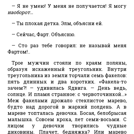
— Я не умею! У меня не получается! Я могу
наоборот…
— Ты плохая детка. Элм, объясни ей.
— Сейчас, Фарт. Объясню.
— Сто раз тебе говорил: не называй меня
Фартом!..
Трое мужчин стояли по краям поляны,
образуя искаженный треугольник. Внутри
треугольника из земли торчали семь факелов:
пять длинных и два коротких. «Факела-то
зачем?! — удивилась Ядвига. — День ведь,
солнце. И пламя странное: с червоточинкой…»
Меж факелами дрожало стеклистое марево,
будто над дорогой в жаркий полдень. А в
мареве топталась девочка. Босая, белобрысая
малышка. Совсем кроха, лет семи-восьми. С
лицом у девочки творились чудные
диковины. Плачет, бедняжка? Или марево