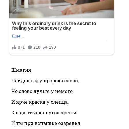
Шмагия
Найдешь и у пророка слово,
Но слово лучше у немого,
И ярче краска у слепца,
Когда отыскан угол зренья
И ты при вспышке озаренья