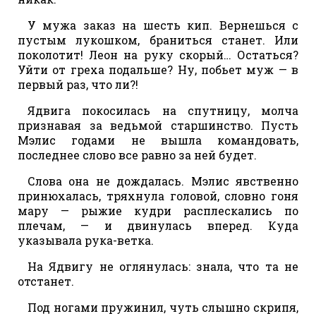
У мужа заказ на шесть кип. Вернешься с
пустым лукошком, браниться станет. Или
поколотит! Леон на руку скорый… Остаться?
Уйти от греха подальше? Ну, побьет муж — в
первый раз, что ли?!
Ядвига покосилась на спутницу, молча
признавая за ведьмой старшинство. Пусть
Мэлис годами не вышла командовать,
последнее слово все равно за ней будет.
Слова она не дождалась. Мэлис явственно
принюхалась, тряхнула головой, словно гоня
мару — рыжие кудри расплескались по
плечам, — и двинулась вперед. Куда
указывала рука-ветка.
На Ядвигу не оглянулась: знала, что та не
отстанет.
Под ногами пружинил, чуть слышно скрипя,