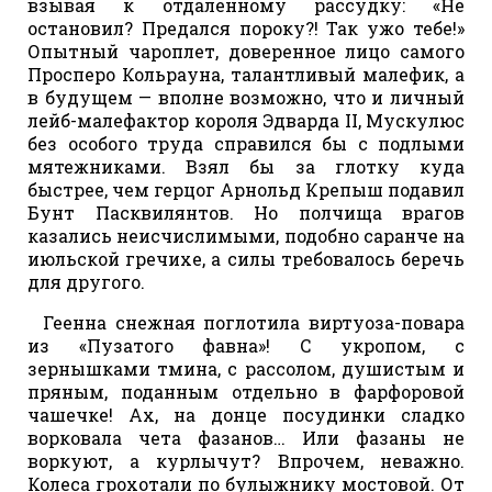
взывая к отдаленному рассудку: «Не
остановил? Предался пороку?! Так ужо тебе!»
Опытный чароплет, доверенное лицо самого
Просперо Кольрауна, талантливый малефик, а
в будущем — вполне возможно, что и личный
лейб-малефактор короля Эдварда II, Мускулюс
без особого труда справился бы с подлыми
мятежниками. Взял бы за глотку куда
быстрее, чем герцог Арнольд Крепыш подавил
Бунт Пасквилянтов. Но полчища врагов
казались неисчислимыми, подобно саранче на
июльской гречихе, а силы требовалось беречь
для другого.
Геенна снежная поглотила виртуоза-повара
из «Пузатого фавна»! С укропом, с
зернышками тмина, с рассолом, душистым и
пряным, поданным отдельно в фарфоровой
чашечке! Ах, на донце посудинки сладко
ворковала чета фазанов… Или фазаны не
воркуют, а курлычут? Впрочем, неважно.
Колеса грохотали по булыжнику мостовой. От