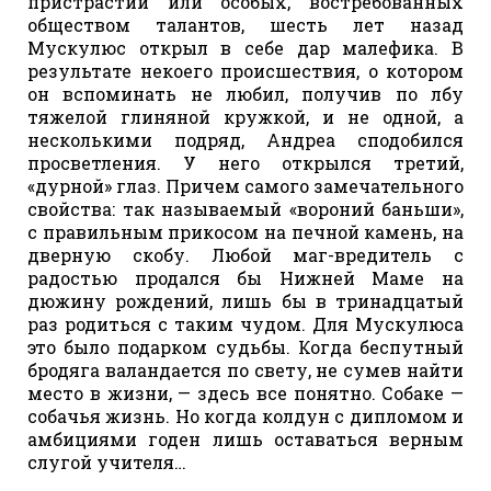
пристрастий или особых, востребованных
обществом талантов, шесть лет назад
Мускулюс открыл в себе дар малефика. В
результате некоего происшествия, о котором
он вспоминать не любил, получив по лбу
тяжелой глиняной кружкой, и не одной, а
несколькими подряд, Андреа сподобился
просветления. У него открылся третий,
«дурной» глаз. Причем самого замечательного
свойства: так называемый «вороний баньши»,
с правильным прикосом на печной камень, на
дверную скобу. Любой маг-вредитель с
радостью продался бы Нижней Маме на
дюжину рождений, лишь бы в тринадцатый
раз родиться с таким чудом. Для Мускулюса
это было подарком судьбы. Когда беспутный
бродяга валандается по свету, не сумев найти
место в жизни, — здесь все понятно. Собаке —
собачья жизнь. Но когда колдун с дипломом и
амбициями годен лишь оставаться верным
слугой учителя…