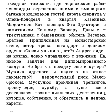
въездной таможни, где чернокожие рабы-
ясновидцы отрешенно внимали эманациям
багажа и кошельков гостей, карета свернула у
Олень-Колодезя в квартал Казенных
Мздоимцев. Вот площадь 3-го Эдиктария с
памятником Конному Варвару. Дальше —
трехэтажная, с башенками, обитель Веселых
Братьев. Приплясывая на монастырской
стене, ветер трепал штандарт с девизом
ордена: «Скажи унынию „нет“!» Андреа сидел
на козлах, ловко управляясь с вожжами. Да,
низкое занятие для дипломированного
колдуна. Но брать в поездку еще и кучера?
Мужика ядреного и падкого на живое
лакомство?! — недопустимый риск. Маясь
брюхом, Мускулюс проклинал трепангов,
чревоугодие, судьбу, а пуще всего
доставалось троице лилльских девственниц,
которые, собственно, и обретались в недрах
кареты.