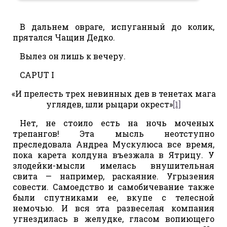
В дальнем овраге, испуганный до колик,
прятался Чащин Дедко.
Вылез он лишь к вечеру.
CAPUT I
«И прелесть трех невинных дев в тенетах мага
углядев, шли рыцари окрест»
[1]
Нет, не стоило есть на ночь моченых
трепангов! Эта мысль неотступно
преследовала Андреа Мускулюса все время,
пока карета колдуна въезжала в Ятрицу. У
злодейки-мысли имелась внушительная
свита — например, раскаяние. Угрызения
совести. Самоедство и самобичевание также
были спутниками ее, вкупе с телесной
немочью. И вся эта развеселая компания
угнездилась в желудке, гласом вопиющего