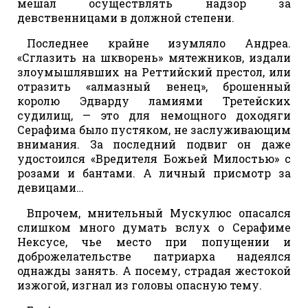
мешал осуществлять надзор за
девственницами в должной степени.
Последнее крайне изумляло Андреа.
«Сглазить на шкворень» мятежников, издали
злоумышлявших на Реттийский престол, или
отразить «алмазный венец», брошенный
королю Эдварду ламиями Третейских
судилищ, — это для немощного доходяги
Серафима было пустяком, не заслуживающим
внимания. За последний подвиг он даже
удостоился «Вредителя Божьей Милостью» с
розами и бантами. А личный присмотр за
девицами…
Впрочем, мнительный Мускулюс опасался
слишком много думать вслух о Серафиме
Нексусе, чье место при попущении и
доброжелательстве патриарха надеялся
однажды занять. А посему, страдая жестокой
изжогой, изгнал из головы опасную тему.