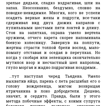
зрелые дядьки, сладко вздрагивая, шли на
запах. Неосознанно, бездумно, словно на
поводке-невидимке. Многих, кого не успели
осадить верные жены и подруги, все-таки
сдерживал вид двух дюжих капралов с
лупильными шестами пяти локтей в длину.
Стоя на запятках, охрана умело вертела
оружием, отчего карета скорее напоминала
боевую колесницу. Завернув на полпути,
жертвы страсти толпой брели вослед, мало-
помалу отставая и оседая в переулках. Но
когда у скобаря или зеленщика окончательно
мутился взор и несчастный шел напролом,
глупо моргая и жадно подрагивая ноздрями…
…тут наступал черед Тьядена. Умело
выхватив яйцо, парень с лета расшибал его о
голову вожделенца, мигом возвращая
ятричанина в лоно добродетели. Дешево,
значит, и сердито. Правда, были у этого
метода побочные эффекты, с коими супруга
бедолаги тщетно пыталась справиться