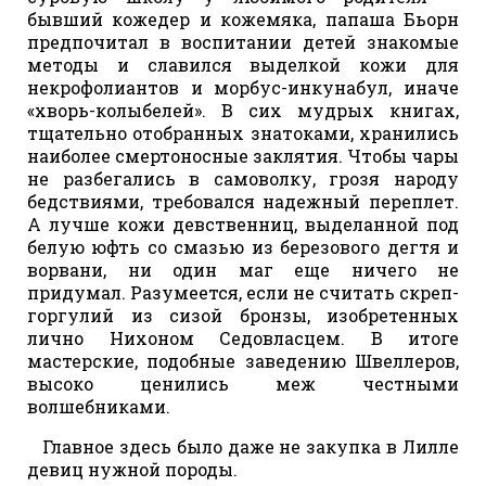
бывший кожедер и кожемяка, папаша Бьорн
предпочитал в воспитании детей знакомые
методы и славился выделкой кожи для
некрофолиантов и морбус-инкунабул, иначе
«хворь-колыбелей». В сих мудрых книгах,
тщательно отобранных знатоками, хранились
наиболее смертоносные заклятия. Чтобы чары
не разбегались в самоволку, грозя народу
бедствиями, требовался надежный переплет.
А лучше кожи девственниц, выделанной под
белую юфть со смазью из березового дегтя и
ворвани, ни один маг еще ничего не
придумал. Разумеется, если не считать скреп-
горгулий из сизой бронзы, изобретенных
лично Нихоном Седовласцем. В итоге
мастерские, подобные заведению Швеллеров,
высоко ценились меж честными
волшебниками.
Главное здесь было даже не закупка в Лилле
девиц нужной породы.