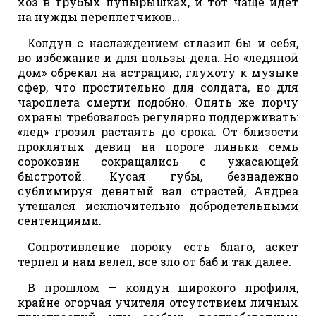
хоз в грубых пупырышках, и тот чаще идет
на нужды переплетчиков…
Колдун с наслаждением сглазил бы и себя,
во избежание и для пользы дела. Но «ледяной
дом» обрекал на астрацию, глухоту к музыке
сфер, что простительно для солдата, но для
чароплета смерти подобно. Опять же порчу
охраны требовалось регулярно поддерживать:
«лед» грозил растаять до срока. От близости
проклятых девиц на пороге линьки семь
сороковин сокращались с ужасающей
быстротой. Кусая губы, безнадежно
сублимируя девятый вал страстей, Андреа
утешался исключительно добродетельными
сентенциями.
Сопротивление пороку есть благо, аскет
терпел и нам велел, все зло от баб и так далее.
В прошлом — колдун широкого профиля,
крайне огорчая учителя отсутствием личных