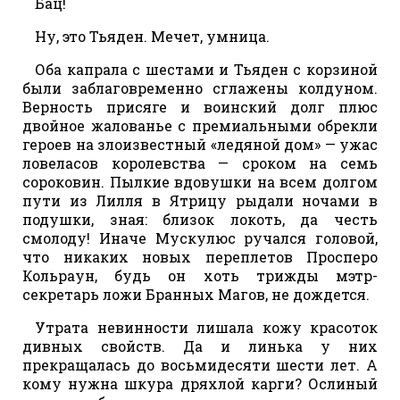
Бац!
Ну, это Тьяден. Мечет, умница.
Оба капрала с шестами и Тьяден с корзиной
были заблаговременно сглажены колдуном.
Верность присяге и воинский долг плюс
двойное жалованье с премиальными обрекли
героев на злоизвестный «ледяной дом» — ужас
ловеласов королевства — сроком на семь
сороковин. Пылкие вдовушки на всем долгом
пути из Лилля в Ятрицу рыдали ночами в
подушки, зная: близок локоть, да честь
смолоду! Иначе Мускулюс ручался головой,
что никаких новых переплетов Просперо
Кольраун, будь он хоть трижды мэтр-
секретарь ложи Бранных Магов, не дождется.
Утрата невинности лишала кожу красоток
дивных свойств. Да и линька у них
прекращалась до восьмидесяти шести лет. А
кому нужна шкура дряхлой карги? Ослиный