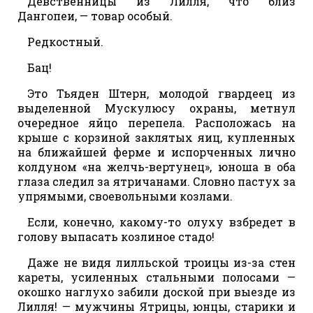
Девственницы из Лилля, что близ
Дангопеи, — товар особый.
Редкостный.
Бац!
Это Тьяден Штерн, молодой гвардеец из
выделенной Мускулюсу охраны, метнул
очередное яйцо перепела. Расположась на
крыше с корзиной заклятых яиц, купленных
на ближайшей ферме и испорченных лично
колдуном «на желчь-вертунец», юноша в оба
глаза следил за ятричанами. Словно пастух за
упрямыми, своевольными козлами.
Если, конечно, какому-то олуху взбредет в
голову выпасать козлиное стадо!
Даже не видя лилльской троицы из-за стен
кареты, усиленных стальными полосами —
окошко наглухо забили доской при выезде из
Лилля! — мужчины Ятрицы, юнцы, старики и