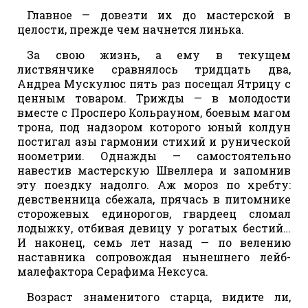
Главное — довезти их до мастерской в
целости, прежде чем начнется линька.
За свою жизнь, а ему в текущем
листвянчике сравнялось тридцать два,
Андреа Мускулюс пять раз посещал Ятрицу с
ценным товаром. Трижды — в молодости
вместе с Просперо Кольрауном, боевым магом
трона, под надзором которого юный колдун
постигал азы гармонии стихий и рунической
ноометрии. Однажды — самостоятельно
навестив мастерскую Швеллера и запомнив
эту поездку надолго. Аж мороз по хребту:
девственница сбежала, прячась в питомнике
сторожевых единорогов, гвардеец сломал
лодыжку, отбивая девицу у рогатых бестий…
И наконец, семь лет назад — по велению
наставника сопровождая нынешнего лейб-
малефактора Серафима Нексуса.
Возраст знаменитого старца, видите ли,