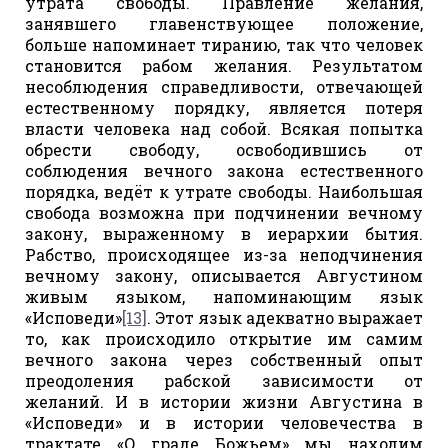
утрата свободы. Правление желания,
занявшего главенствующее положение,
больше напоминает тиранию, так что человек
становится рабом желания. Результатом
несоблюдения справедливости, отвечающей
естественному порядку, является потеря
власти человека над собой. Всякая попытка
обрести свободу, освободившись от
соблюдения вечного закона естественного
порядка, ведёт к утрате свободы. Наибольшая
свобода возможна при подчинении вечному
закону, выраженному в иерархии бытия.
Рабство, происходящее из-за неподчинения
вечному закону, описывается Августином
живым языком, напоминающим язык
«Исповеди»
[13]
. Этот язык адекватно выражает
то, как происходило открытие им самим
вечного закона через собственный опыт
преодоления рабской зависимости от
желаний. И в истории жизни Августина в
«Исповеди» и в истории человечества в
трактате «О граде Божьем» мы находим