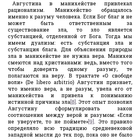
Августина в манихействе привлекал
рационализм. Манихейство обращалось
именно к разуму человека. Если Бог благ и не
может быть ответственным за
существование зла, то зло является
субстанцией, отделенной от Бога. Тогда мы
имеем дуализм: есть субстанция зла и
субстанция блага. Для объяснения природы
зла в манихействе не нужна вера. Манихеи
смеются над христианами: ведь, вместо того
чтобы доверять одному разуму, те
полагаются на веру. В трактате «О свободе
воли» (De libero arbitrio) Августин признает,
что именно вера, а не разум, увела его от
манихейства и привела к пониманию
истинной причины зла
[8]
. Этот опыт позволил
Августину сформулировать закон
соотношения между верой и разумом: «Если
не уверуете, то не поймете»
[9]
. Это правило
определяло всю традицию средневековой
западной мысли до тех пор, пока оно не было