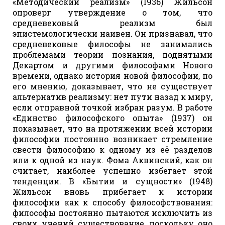
«Методический реализм» (1936) Жильсон
опроверг утверждение о том, что
средневековый реализм был
эпистемологически наивен. Он признавал, что
средневековые философы не занимались
проблемами теории познания, поднятыми
Декартом и другими философами Нового
времени, однако история новой философии, по
его мнению, доказывает, что не существует
альтернатив реализму: нет пути назад к миру,
если отправной точкой избран разум. В работе
«Единство философского опыта» (1937) он
показывает, что на протяжении всей истории
философии постоянно возникает стремление
свести философию к одному из её разделов
или к одной из наук. Фома Аквинский, как он
считает, наиболее успешно избегает этой
тенденции. В «Бытии и сущности» (1948)
Жильсон вновь прибегает к истории
философии как к способу философствования:
философы постоянно пытаются исключить из
своих учений существование, поскольку оно