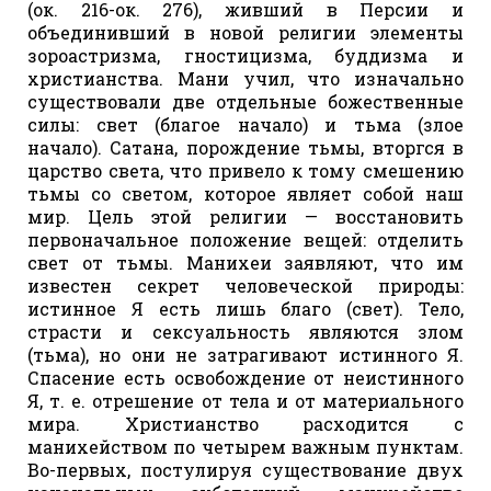
(ок. 216-ок. 276), живший в Персии и
объединивший в новой религии элементы
зороастризма, гностицизма, буддизма и
христианства. Мани учил, что изначально
существовали две отдельные божественные
силы: свет (благое начало) и тьма (злое
начало). Сатана, порождение тьмы, вторгся в
царство света, что привело к тому смешению
тьмы со светом, которое являет собой наш
мир. Цель этой религии — восстановить
первоначальное положение вещей: отделить
свет от тьмы. Манихеи заявляют, что им
известен секрет человеческой природы:
истинное Я есть лишь благо (свет). Тело,
страсти и сексуальность являются злом
(тьма), но они не затрагивают истинного Я.
Спасение есть освобождение от неистинного
Я, т. е. отрешение от тела и от материального
мира. Христианство расходится с
манихейством по четырем важным пунктам.
Во-первых, постулируя существование двух