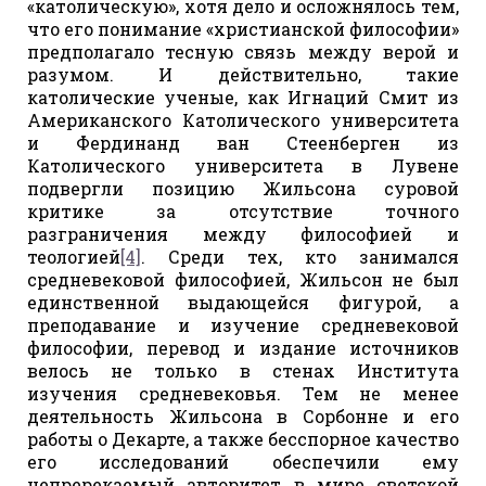
«католическую», хотя дело и осложнялось тем,
что его понимание «христианской философии»
предполагало тесную связь между верой и
разумом. И действительно, такие
католические ученые, как Игнаций Смит из
Американского Католического университета
и Фердинанд ван Стеенберген из
Католического университета в Лувене
подвергли позицию Жильсона суровой
критике за отсутствие точного
разграничения между философией и
теологией
[4]
. Среди тех, кто занимался
средневековой философией, Жильсон не был
единственной выдающейся фигурой, а
преподавание и изучение средневековой
философии, перевод и издание источников
велось не только в стенах Института
изучения средневековья. Тем не менее
деятельность Жильсона в Сорбонне и его
работы о Декарте, а также бесспорное качество
его исследований обеспечили ему
непререкаемый авторитет в мире светской