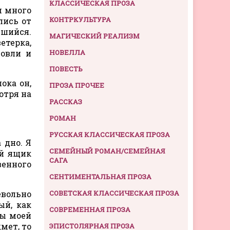
КЛАССИЧЕСКАЯ ПРОЗА
м много
КОНТРКУЛЬТУРА
лись от
вшийся.
МАГИЧЕСКИЙ РЕАЛИЗМ
етерка,
ловли и
НОВЕЛЛА
ПОВЕСТЬ
ока он,
ПРОЗА ПРОЧЕЕ
отря на
РАССКАЗ
РОМАН
РУССКАЯ КЛАССИЧЕСКАЯ ПРОЗА
 дно. Я
СЕМЕЙНЫЙ РОМАН/СЕМЕЙНАЯ
ый ящик
САГА
венного
СЕНТИМЕНТАЛЬНАЯ ПРОЗА
евольно
СОВЕТСКАЯ КЛАССИЧЕСКАЯ ПРОЗА
ый, как
СОВРЕМЕННАЯ ПРОЗА
ты моей
мет, то
ЭПИСТОЛЯРНАЯ ПРОЗА