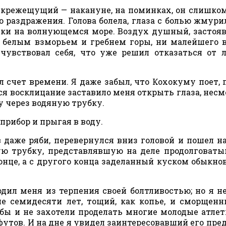
скрежещущий — накануне, на поминках, он слишко
о раздражения. Голова болела, глаза с болью жмури
яски на волнующемся море. Воздух душный, застоя
 белым взморьем и гребнем горы, ни малейшего в
чувствовал себя, что уже решил отказаться от 
л счет времени. Я даже забыл, что Кохокуму поет, п
ся восклицание заставило меня открыть глаза, несм
у через водяную трубку.
прибор и прыгая в воду.
в даже ряби, перевернулся вниз головой и пошел на
ую трубку, представлявшую на деле продолговат
онце, а с другого конца заделанный куском обыкно
ил меня из терпения своей болтливостью; но я н
ше семидесяти лет, тощий, как копье, и сморщенн
 бы и не захотели проделать многие молодые атле
футов. И на дне я увидел заинтересовавший его пред