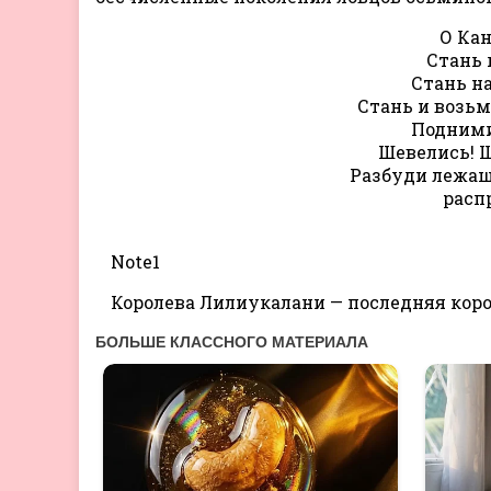
О Кан
Стань 
Стань на
Стань и возьм
Подними
Шевелись! Ш
Разбуди лежащ
расп
Note1
Королева Лилиукалани — последняя короле