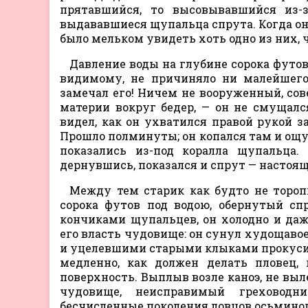
прятавшийся, то высовывавшийся из-
выдававшиеся щупальца спрута. Когда он 
было мельком увидеть хоть одно из них,
Давление воды на глубине сорока футов
видимому, не причиняло ни малейшего 
замечал его! Ничем не вооруженный, сов
материи вокруг бедер, — он не смущалс
видел, как он ухватился правой рукой з
Прошло полминуты; он копался там и ощу
показались из-под коралла щупальца. 
дернувшись, показался и спрут — настоя
Между тем старик как будто не тороп
сорока футов под водою, обернутый с
кончиками щупальцев, он холодно и даж
его власть чудовище: он сунул худощавое
и уцелевшими старыми клыками прокусил 
медленно, как должен делать пловец,
поверхность. Выплыв возле каноэ, не выл
чудовище, неисправимый греховодни
бесчисленные поколения ловцов осьминог