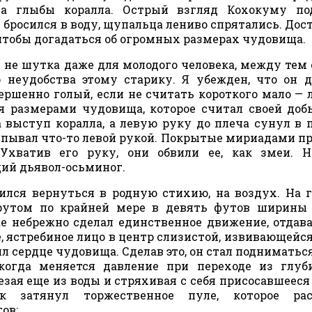
за глыбы коралла. Острый взгляд Кохокуму по
бросился в воду, щупальца лениво спрятались. Дос
 чтобы догадаться об огромных размерах чудовища.
 не шутка даже для молодого человека, между тем о
неудобства этому старику. Я убежден, что он 
ершенно голый, если не считать короткого мало — 
я размерами чудовища, которое считал своей доб
а выступ коралла, а левую руку до плеча сунул в 
пывал что-то левой рукой. Покрытые мириадами пр
Ухватив его руку, они обвили ее, как змеи. Н
щий дьявол-осьминог.
ился вернуться в родную стихию, на воздух. На 
прутом по крайней мере в девять футов ширины
е небрежно сделал единственное движение, отдав
, ястребиное лицо в центр слизистой, извивающейс
сердце чудовища. Сделав это, он стал подниматься
 когда меняется давление при переходе из глу
езая еще из воды и стряхивая с себя присосавшееся
к затянул торжественное пуле, которое рас
ов: