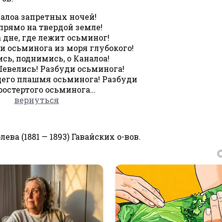
алоа запретных ночей!
прямо на твердой земле!
 дне, где лежит осьминог!
и осьминога из моря глубокого!
сь, поднимись, о Каналоа!
евелись! Разбуди осьминога!
его плашмя осьминога! Разбуди
ростертого осьминога…
вернуться
ва (1881 — 1893) Гавайских о-вов.