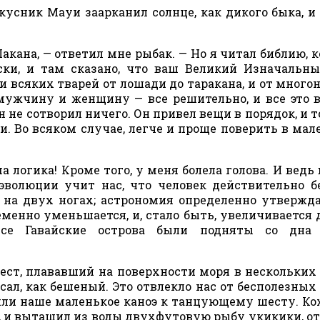
окусник Мауи заарканил солнце, как дикого быка, и
акана, — ответил мне рыбак. — Но я читал библию, 
ски, и там сказано, что ваш Великий Изначаль
, и всяких тварей от лошади до таракана, и от много
мужчину и женщину — все решительно, и все это 
н не сотворил ничего. Он привел вещи в порядок, и т
и. Во всяком случае, легче и проще поверить в мал
а логика! Кроме того, у меня болела голова. И ведь 
эволюции учит нас, что человек действительно б
 на двух ногах; астрономия определенно утвержда
менно уменьшается, и, стало быть, увеличивается 
все Гавайские острова были подняты со дна 
шест, плававший на поверхности моря в нескольких
сал, как бешеный. Это отвлекло нас от бесполезных 
или наше маленькое каноэ к танцующему шесту. К
, и вытащил из воды двухфутовую рыбу укикики, о