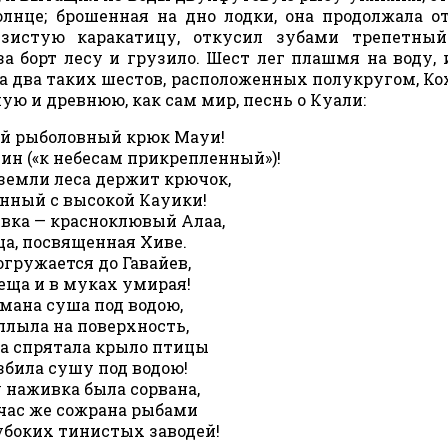
лнце; брошенная на дно лодки, она продолжала о
изистую каракатицу, откусил зубами трепетный
а борт лесу и грузило. Шест лег плашмя на воду, 
а два таких шестов, расположенных полукругом, К
ую и древнюю, как сам мир, песнь о Куали:
ий рыболовный крюк Мауи!
ин («к небесам прикрепленный»)!
 земли леса держит крючок,
нный с высокой Кауики!
вка — красноклювый Алаа,
а, посвященная Хиве.
огружается до Гавайев,
еща и в муках умирая!
мана суша под водою,
плыла на поверхность,
а спрятала крыло птицы
збила сушу под водою!
 наживка была сорвана,
час же сожрана рыбами
убоких тинистых заводей!