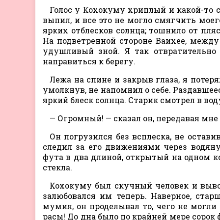
Голос у Кохокуму хриплый и какой-то 
выпил, и все это не могло смягчить моег
ярких отблесков солнца; тошнило от пл
На подветренной стороне Ваихее, между
удушливый зной. Я так отвратительно 
направиться к берегу.
Лежа на спине и закрыв глаза, я потеря
умолкнув, не напомнил о себе. Раздавшее
яркий блеск солнца. Старик смотрел в вод
— Огромный! — сказал он, передавая мне 
Он погрузился без всплеска, не остави
следил за его движениями через водян
фута в два длиной, открытый на одном к
стекла.
Кохокуму был скучный человек и вывод
залюбовался им теперь. Наверное, стар
мумия, он проделывал то, чего не могли
расы! До дна было по крайней мере сорок 