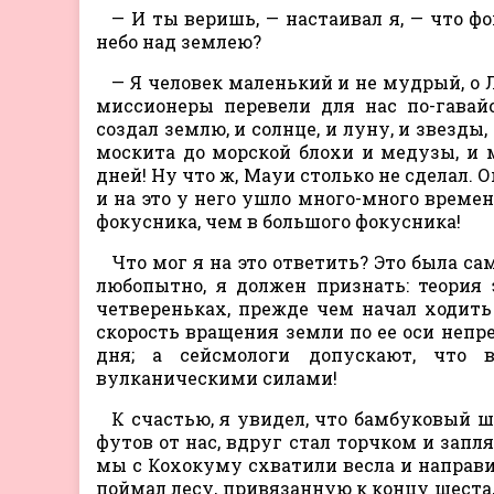
— И ты веришь, — настаивал я, — что ф
небо над землею?
— Я человек маленький и не мудрый, о Л
миссионеры перевели для нас по-гавай
создал землю, и солнце, и луну, и звезды
москита до морской блохи и медузы, и 
дней! Ну что ж, Мауи столько не сделал. О
и на это у него ушло много-много времен
фокусника, чем в большого фокусника!
Что мог я на это ответить? Это была сам
любопытно, я должен признать: теория 
четвереньках, прежде чем начал ходить
скорость вращения земли по ее оси непре
дня; а сейсмологи допускают, что 
вулканическими силами!
К счастью, я увидел, что бамбуковый 
футов от нас, вдруг стал торчком и запля
мы с Кохокуму схватили весла и направ
поймал лесу, привязанную к концу шеста