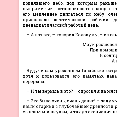
поднявшего небо, под которым раньш
выпрямиться, остановившего солнце с 
его медленнее двигаться по небу; оче
признавало шестичасовой рабочий 
двенадцатичасовой рабочий день.
— А вот это, — говорил Кохокуму, — из 
Мауи расшевели
При помощи 
И солнц
А 
Будучи сам уроженцем Гавайских остро
хотя и пользовался его памятью, дав
перерыва.
— И ты веришь в это? — спросил я на мя
— Это было очень, очень давно! — задум
наши старики с глубочайшей древности ра
сыновьям и внукам, и так до скончания ве