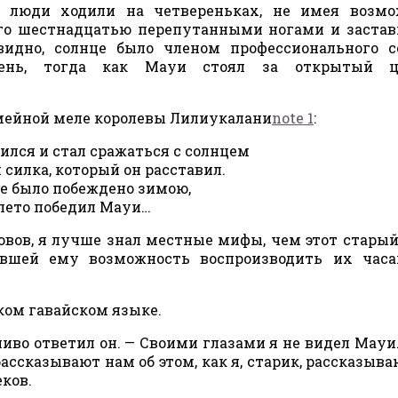
е люди ходили на четвереньках, не имея возмо
его шестнадцатью перепутанными ногами и заста
видно, солнце было членом профессионального 
день, тогда как Мауи стоял за открытый ц
семейной меле королевы Лилиукалани
note 1
:
лся и стал сражаться с солнцем
силка, который он расставил.
е было побеждено зимою,
лето победил Мауи…
вов, я лучше знал местные мифы, чем этот старый
авшей ему возможность воспроизводить их часа
гком гавайском языке.
чиво ответил он. — Своими глазами я не видел Мауи.
ссказывают нам об этом, как я, старик, рассказыв
ков.