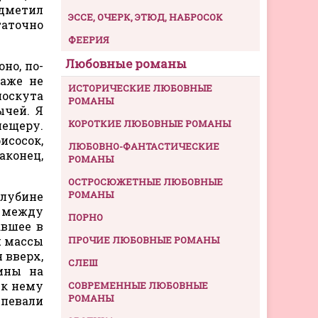
дметил
ЭССЕ, ОЧЕРК, ЭТЮД, НАБРОСОК
таточно
ФЕЕРИЯ
Любовные романы
но, по-
даже не
ИСТОРИЧЕСКИЕ ЛЮБОВНЫЕ
лоскута
РОМАНЫ
ычей. Я
КОРОТКИЕ ЛЮБОВНЫЕ РОМАНЫ
пещеру.
исосок,
ЛЮБОВНО-ФАНТАСТИЧЕСКИЕ
аконец,
РОМАНЫ
ОСТРОСЮЖЕТНЫЕ ЛЮБОВНЫЕ
РОМАНЫ
глубине
 между
ПОРНО
авшее в
я массы
ПРОЧИЕ ЛЮБОВНЫЕ РОМАНЫ
 вверх,
СЛЕШ
бины на
 к нему
СОВРЕМЕННЫЕ ЛЮБОВНЫЕ
РОМАНЫ
певали