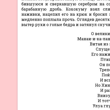
бившуюся и сверкавшую серебром на со
барабанную дробь. Кохокуму взял сл
наживки, нацепил его на крюк и бросил з
медленно поплыла прочь. Оглядев десятк
вытер руки о голые бедра и затянул скучн
О велик
Манаи-и-ка-лан
Витая из
Спуще
Его нажи
Птиц
Он п
Треп
Пой
И вс
Но Хин
И ра
Внизу
И тот
Улуа гл