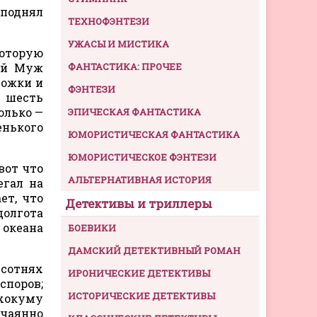
 поднял
ТЕХНОФЭНТЕЗИ
УЖАСЫ И МИСТИКА
которую
ный Муж
ФАНТАСТИКА: ПРОЧЕЕ
ножки и
ФЭНТЕЗИ
в шесть
олько —
ЭПИЧЕСКАЯ ФАНТАСТИКА
енького
ЮМОРИСТИЧЕСКАЯ ФАНТАСТИКА
ЮМОРИСТИЧЕСКОЕ ФЭНТЕЗИ
вот что
АЛЬТЕРНАТИВНАЯ ИСТОРИЯ
егал на
ет, что
Детективы и триллеры
долгота
океана
БОЕВИКИ
ДАМСКИЙ ДЕТЕКТИВНЫЙ РОМАН
 сотнях
ИРОНИЧЕСКИЕ ДЕТЕКТИВЫ
споров;
ИСТОРИЧЕСКИЕ ДЕТЕКТИВЫ
охокуму
тчаянно