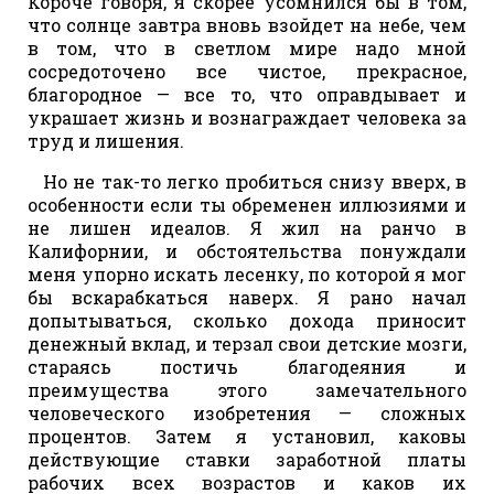
Короче говоря, я скорее усомнился бы в том,
что солнце завтра вновь взойдет на небе, чем
в том, что в светлом мире надо мной
сосредоточено все чистое, прекрасное,
благородное — все то, что оправдывает и
украшает жизнь и вознаграждает человека за
труд и лишения.
Но не так-то легко пробиться снизу вверх, в
особенности если ты обременен иллюзиями и
не лишен идеалов. Я жил на ранчо в
Калифорнии, и обстоятельства понуждали
меня упорно искать лесенку, по которой я мог
бы вскарабкаться наверх. Я рано начал
допытываться, сколько дохода приносит
денежный вклад, и терзал свои детские мозги,
стараясь постичь благодеяния и
преимущества этого замечательного
человеческого изобретения — сложных
процентов. Затем я установил, каковы
действующие ставки заработной платы
рабочих всех возрастов и каков их