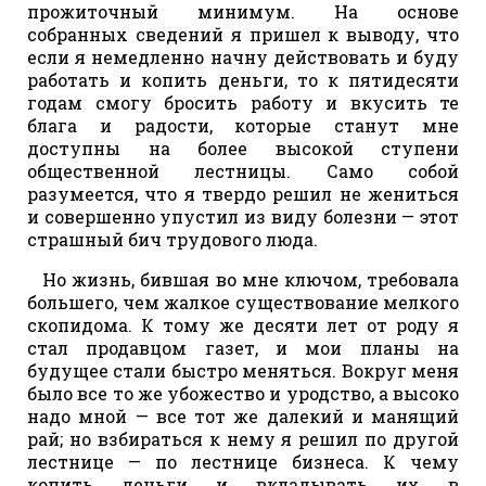
прожиточный минимум. На основе
собранных сведений я пришел к выводу, что
если я немедленно начну действовать и буду
работать и копить деньги, то к пятидесяти
годам смогу бросить работу и вкусить те
блага и радости, которые станут мне
доступны на более высокой ступени
общественной лестницы. Само собой
разумеется, что я твердо решил не жениться
и совершенно упустил из виду болезни — этот
страшный бич трудового люда.
Но жизнь, бившая во мне ключом, требовала
большего, чем жалкое существование мелкого
скопидома. К тому же десяти лет от роду я
стал продавцом газет, и мои планы на
будущее стали быстро меняться. Вокруг меня
было все то же убожество и уродство, а высоко
надо мной — все тот же далекий и манящий
рай; но взбираться к нему я решил по другой
лестнице — по лестнице бизнеса. К чему
копить деньги и вкладывать их в