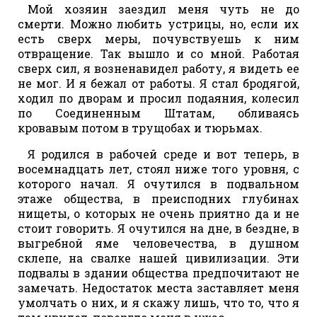
Мой хозяин заездил меня чуть не до
смерти. Можно любить устрицы, но, если их
есть сверх меры, почувствуешь к ним
отвращение. Так вышло и со мной. Работая
сверх сил, я возненавидел работу, я видеть ее
не мог. И я бежал от работы. Я стал бродягой,
ходил по дворам и просил подаяния, колесил
по Соединенным Штатам, обливаясь
кровавым потом в трущобах и тюрьмах.
Я родился в рабочей среде и вот теперь, в
восемнадцать лет, стоял ниже того уровня, с
которого начал. Я очутился в подвальном
этаже общества, в преисподних глубинах
нищеты, о которых не очень приятно да и не
стоит говорить. Я очутился на дне, в бездне, в
выгребной яме человечества, в душном
склепе, на свалке нашей цивилизации. Эти
подвалы в здании общества предпочитают не
замечать. Недостаток места заставляет меня
умолчать о них, и я скажу лишь, что то, что я