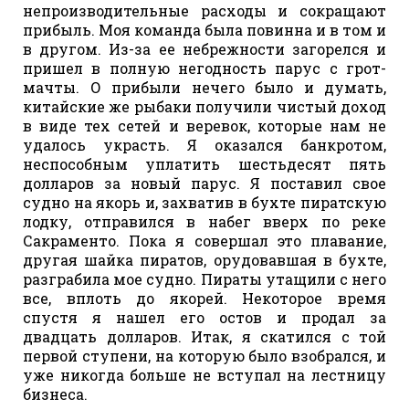
непроизводительные расходы и сокращают
прибыль. Моя команда была повинна и в том и
в другом. Из-за ее небрежности загорелся и
пришел в полную негодность парус с грот-
мачты. О прибыли нечего было и думать,
китайские же рыбаки получили чистый доход
в виде тех сетей и веревок, которые нам не
удалось украсть. Я оказался банкротом,
неспособным уплатить шестьдесят пять
долларов за новый парус. Я поставил свое
судно на якорь и, захватив в бухте пиратскую
лодку, отправился в набег вверх по реке
Сакраменто. Пока я совершал это плавание,
другая шайка пиратов, орудовавшая в бухте,
разграбила мое судно. Пираты утащили с него
все, вплоть до якорей. Некоторое время
спустя я нашел его остов и продал за
двадцать долларов. Итак, я скатился с той
первой ступени, на которую было взобрался, и
уже никогда больше не вступал на лестницу
бизнеса.