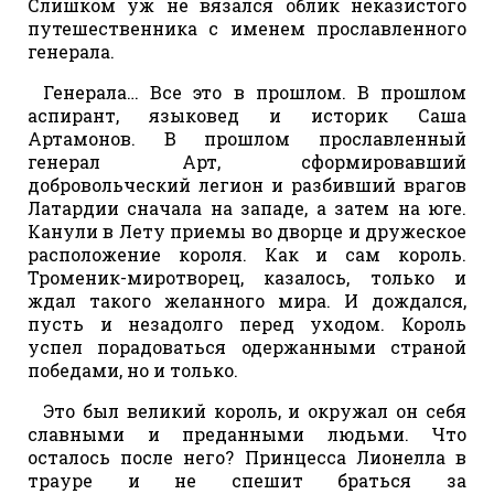
Слишком уж не вязался облик неказистого
путешественника с именем прославленного
генерала.
Генерала… Все это в прошлом. В прошлом
аспирант, языковед и историк Саша
Артамонов. В прошлом прославленный
генерал Арт, сформировавший
добровольческий легион и разбивший врагов
Латардии сначала на западе, а затем на юге.
Канули в Лету приемы во дворце и дружеское
расположение короля. Как и сам король.
Троменик-миротворец, казалось, только и
ждал такого желанного мира. И дождался,
пусть и незадолго перед уходом. Король
успел порадоваться одержанными страной
победами, но и только.
Это был великий король, и окружал он себя
славными и преданными людьми. Что
осталось после него? Принцесса Лионелла в
трауре и не спешит браться за