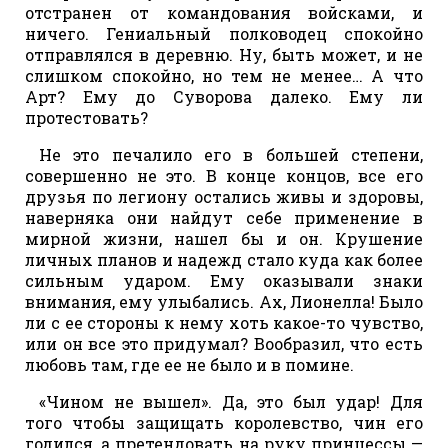
отстранен от командования войсками, и
ничего. Гениальный полководец спокойно
отправлялся в деревню. Ну, быть может, и не
слишком спокойно, но тем не менее… А что
Арт? Ему до Суворова далеко. Ему ли
протестовать?
Не это печалило его в большей степени,
совершенно не это. В конце концов, все его
друзья по легиону остались живы и здоровы,
наверняка они найдут себе применение в
мирной жизни, нашел бы и он. Крушение
личных планов и надежд стало куда как более
сильным ударом. Ему оказывали знаки
внимания, ему улыбались. Ах, Лионелла! Было
ли с ее стороны к нему хоть какое-то чувство,
или он все это придумал? Вообразил, что есть
любовь там, где ее не было и в помине.
«Чином не вышел». Да, это был удар! Для
того чтобы защищать королевство, чин его
годился, а претендовать на руку принцессы —