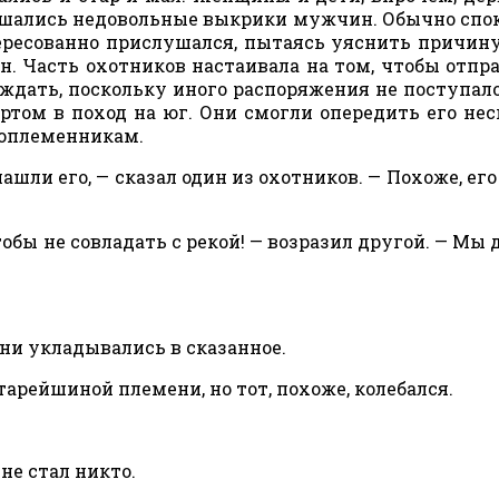
слышались недовольные выкрики мужчин. Обычно спо
ересованно прислушался, пытаясь уяснить причину
. Часть охотников настаивала на том, чтобы отпр
о ждать, поскольку иного распоряжения не поступало
 Артом в поход на юг. Они смогли опередить его не
соплеменникам.
ашли его, — сказал один из охотников. — Похоже, его
чтобы не совладать с рекой! — возразил другой. — Мы
ни укладывались в сказанное.
тарейшиной племени, но тот, похоже, колебался.
.
не стал никто.