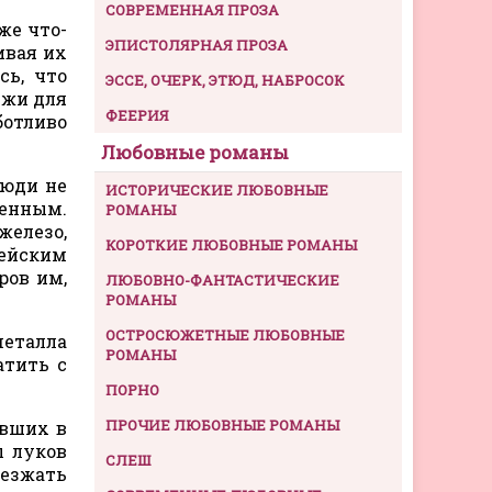
СОВРЕМЕННАЯ ПРОЗА
же что-
ЭПИСТОЛЯРНАЯ ПРОЗА
ивая их
сь, что
ЭССЕ, ОЧЕРК, ЭТЮД, НАБРОСОК
ыжи для
ФЕЕРИЯ
ботливо
Любовные романы
люди не
ИСТОРИЧЕСКИЕ ЛЮБОВНЫЕ
ценным.
РОМАНЫ
железо,
КОРОТКИЕ ЛЮБОВНЫЕ РОМАНЫ
мейским
ров им,
ЛЮБОВНО-ФАНТАСТИЧЕСКИЕ
РОМАНЫ
ОСТРОСЮЖЕТНЫЕ ЛЮБОВНЫЕ
металла
РОМАНЫ
атить с
ПОРНО
ПРОЧИЕ ЛЮБОВНЫЕ РОМАНЫ
ивших в
ы луков
СЛЕШ
аезжать