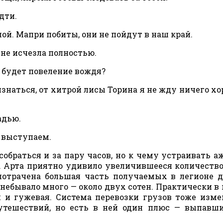
дти.
ой. Мапри побиты, они не пойдут в наш край.
 не исчезла полностью.
 будет повеление вождя?
изнаться, от хитрой лисы Торина я не жду ничего хо
адью.
а выступаем.
обраться и за пару часов, но к чему устраивать а
ь. Арта приятно удивило увеличившееся количество
потрачена большая часть получаемых в легионе д
небывало много — около двух сотен. Практически в
я и гужевая. Система перевозки грузов тоже изме
утешествий, но есть в ней один плюс — выпавш