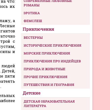
на что:
СОВРЕМЕННЫЕ ЛЮБОВНЫЕ
РОМАНЫ
лось их
ЭРОТИКА
лажу, а
ФЕМСЛЕШ
 Лесные
Приключения
игантов
таточно
ВЕСТЕРНЫ
строй с
ИСТОРИЧЕСКИЕ ПРИКЛЮЧЕНИЯ
устим,
 силы и
МОРСКИЕ ПРИКЛЮЧЕНИЯ
ПРИКЛЮЧЕНИЯ ПРО ИНДЕЙЦЕВ
я людей
ПРИРОДА И ЖИВОТНЫЕ
 Детей,
ше пяти
ПРОЧИЕ ПРИКЛЮЧЕНИЯ
затеять
ПУТЕШЕСТВИЯ И ГЕОГРАФИЯ
.
Детские
тельных
аиболее
ДЕТСКАЯ ОБРАЗОВАТЕЛЬНАЯ
ЛИТЕРАТУРА