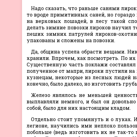
Надо сказать, что раньше санями лирок
то вроде примитивных саней, но гораздо
на верховых лошадей, в лесу такой спо
делать зимние повозки лироков научил то
пеших зимних патрулей лироков-охотник
упакованы и сложены на повозки.
Да, община успела обрасти вещами. Ник
хранили. Впрочем, как посмотреть. По их 
Существенную часть поклажи составлял и
полученное от мапри, лироки пустили на 
кузнецам, некоторые из лесных людей н
конечно, было далеко, но изготовить груб
Железо являлось не меньшей ценность
выплавляли немного, и был он довольно 
собой, было для них настоящим кладом.
Отдельно стоит упомянуть и о луках. 
легионе, научились ими неплохо пользо
побольше (ведь изготовить их не так-то 