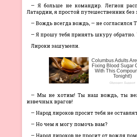
— Я больше не командир. Легион рас
Латардии, я простой путешественник без 
— Вождь всегда вождь, — не согласился Т
— Я прошу тебя принять шкуру обратно. 
Лироки зашумели.
— Мы не хотим! Ты наш вождь, ты вел
извечных врагов!
— Народ лироков просит тебя не оставлять
— Но чем я могу помочь вам?
— Народ лироков не просит от вождя пом