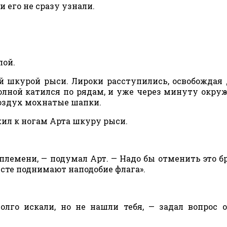
и его не сразу узнали.
лой.
 шкурой рыси. Лироки расступились, освобождая 
олной катился по рядам, и уже через минуту окр
воздух мохнатые шапки.
жил к ногам Арта шкуру рыси.
племени, — подумал Арт. — Надо бы отменить это б
есте поднимают наподобие флага».
лго искали, но не нашли тебя, — задал вопрос 