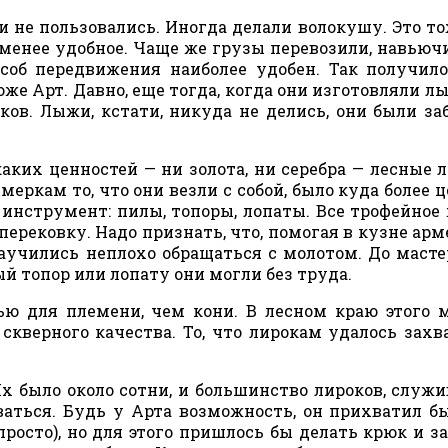
и не пользовались. Иногда делали волокушу. Это то
 менее удобное. Чаще же грузы перевозили, навьюч
соб передвижения наиболее удобен. Так получило
же Арт. Давно, еще тогда, когда они изготовляли л
ов. Лыжи, кстати, никуда не делись, они были за
аких ценностей — ни золота, ни серебра — лесные 
меркам то, что они везли с собой, было куда более 
нструмент: пилы, топоры, лопаты. Все трофейное 
перековку. Надо признать, что, помогая в кузне ар
аучились неплохо обращаться с молотом. До масте
ый топор или лопату они могли без труда.
ю для племени, чем кони. В лесном краю этого 
скверного качества. То, что лирокам удалось захв
Их было около сотни, и большинство лироков, служ
ваться. Будь у Арта возможность, он прихватил б
просто), но для этого пришлось бы делать крюк и з