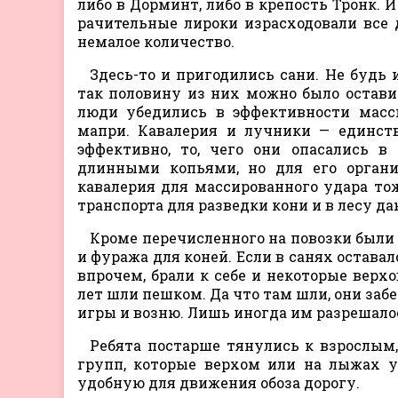
либо в Дорминт, либо в крепость Тронк. 
рачительные лироки израсходовали все 
немалое количество.
Здесь-то и пригодились сани. Не будь
так половину из них можно было остави
люди убедились в эффективности масси
мапри. Кавалерия и лучники — единств
эффективно, то, чего они опасались 
длинными копьями, но для его органи
кавалерия для массированного удара тож
транспорта для разведки кони и в лесу д
Кроме перечисленного на повозки были
и фуража для коней. Если в санях оставал
впрочем, брали к себе и некоторые верх
лет шли пешком. Да что там шли, они заб
игры и возню. Лишь иногда им разрешалос
Ребята постарше тянулись к взрослым
групп, которые верхом или на лыжах у
удобную для движения обоза дорогу.