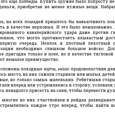
И это еще полбеды. Купить оружие было попросту не 
деньги, приобретая не менее нужные вещи. Набра
 их, на всех лошадей пришлось бы навьючивать пок
ть в качестве верховых. И это было немаловажно.
рованного кавалерийского удара даже против г
енное, что могло противостоять клыкастым дос
в первую очередь. Неплох и плотный пехотный 
зации необходимо слишком большое войско. Доп
е пригодна только в поле, но в качестве тягловой
ают немалое преимущество.
 сложены походные юрты, запас продовольствия дл
ось место, на них сажали стариков или малых детей.
овые, но только самых маленьких. Ребятишки стар
егали вперед или устремлялись в сторону, успевали 
ь ненадолго присесть на сани, чтобы перевести дух
, многие из них участвовали в рейдах разведыва
стремлялись каждое утро вперед, чтобы найти н