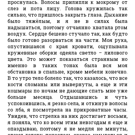
проснулась. Волосы прилипли к мокрому от
слез и пота лицу. Голова кружилась так
сильно, что пришлось закрыть глаза. Дыхание
было тяжёлым, и я не в силах была
надышаться, поэтому отчаянно хватала ртом
воздух. Сердце бешено стучало так, как будто
было готово разорваться на части. Моя рука,
опустившаяся с края кровати, ощупывала
кружевные оборки одеяла светло – лилового
цвета. Это может показаться странным но
именно в таких тонах была вся моя
обстановка в спальне, кроме мебели конечно.
В то утро тело болело так, что казалось, что все
кости сломаны или вывернуты, а еще и эти
кошмары по ночам не дающие спать мне уже
больше месяца. Отдышавшись и чуть
успокоившись, я резко села, и откинув волосы
со лба, я посмотрела на прикроватные часы.
Увидев, что стрелка на них достигает восьми,
я поняла, что ко всем этим невзгодам я еще и
опаздываю, поэтому я не медля не минуты,
сломя голову понеслась скорее умываться и