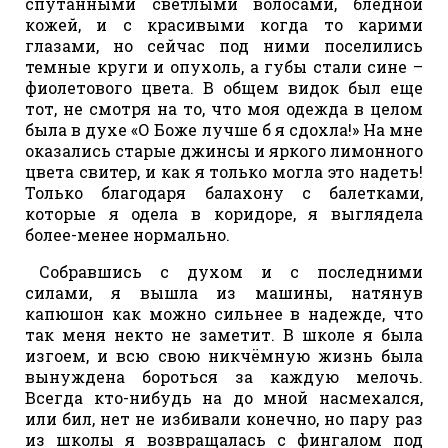
спутанными светлыми волосами, бледной
кожей, и с красивыми когда то карими
глазами, но сейчас под ними поселились
темные круги и опухоль, а губы стали сине –
фиолетового цвета. В общем видок был еще
тот, не смотря на то, что моя одежда в целом
была в духе «О Боже лучше б я сдохла!» На мне
оказались старые джинсы и яркого лимонного
цвета свитер, и как я только могла это надеть!
Только благодаря балахону с балетками,
которые я одела в коридоре, я выглядела
более-менее нормально.
Собравшись с духом и с последними
силами, я вышла из машины, натянув
капюшон как можно сильнее в надежде, что
так меня некто не заметит. В школе я была
изгоем, и всю свою никчёмную жизнь была
вынуждена бороться за каждую мелочь.
Всегда кто-нибудь на до мной насмехался,
или бил, нет не избивали конечно, но пару раз
из школы я возвращалась с фингалом под