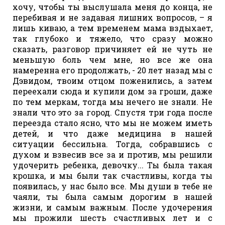
хочу, чтобы ты выслушала меня до конца, не
перебивая и не задавая лишних вопросов, – я
лишь киваю, а тем временем мама вздыхает,
так глубоко и тяжело, что сразу можно
сказать, разговор причиняет ей не чуть не
меньшую боль чем мне, но все же она
намеренна его продолжать, - 20 лет назад мы с
Дэвидом, твоим отцом поженились, а затем
переехали сюда и купили дом за гроши, даже
по тем меркам, тогда мы нечего не знали. Не
знали что это за город. Спустя три года после
переезда стало ясно, что мы не можем иметь
детей, и что даже медицина в нашей
ситуации бессильна. Тогда, собравшись с
духом и взвесив все за и против, мы решили
удочерить ребенка, девочку... Ты была такая
крошка, и мы были так счастливы, когда ты
появилась, у нас было все. Мы души в тебе не
чаяли, ты была самым дорогим в нашей
жизни, и самым важным. После удочерения
мы прожили шесть счастливых лет и с