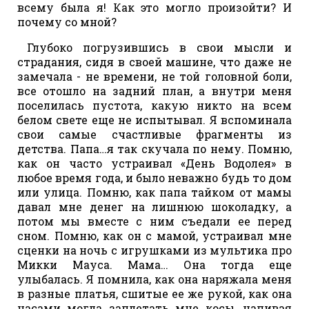
всему была я! Как это могло произойти? И
почему со мной?
Глубоко погрузившись в свои мысли и
страдания, сидя в своей машине, что даже не
замечала - не времени, не той головной боли,
все отошло на задний план, а внутри меня
поселилась пустота, какую никто на всем
белом свете еще не испытывал. Я вспоминала
свои самые счастливые фрагменты из
детства. Папа…я так скучала по нему. Помню,
как он часто устраивал «День Водолея» в
любое время года, и было неважно будь то дом
или улица. Помню, как папа тайком от мамы
давал мне денег на лишнюю шоколадку, а
потом мы вместе с ним съедали ее перед
сном. Помню, как он с мамой, устраивал мне
сценки на ночь с игрушками из мультика про
Микки Мауса. Мама… Она тогда еще
улыбалась. Я помнила, как она наряжала меня
в разные платья, сшитые ее же рукой, как она
часами могла заплетать мне косы, напивая