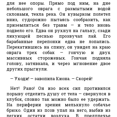
для нее опоры. Прямо под ним, на дне
небольшого оврага с размытыми водой
склонами, текла река. Он кувырком полетел
вниз, судорожно пытаясь сообразить, как
приземлиться без травм — и тело вновь
подвело его. Едва он рухнул на гальку, сзади
ликующей песнью прозвучал лай. Его
барабанные перепонки едва не лопались.
Перекатившись на спину, он увидел на краю
оврага трех собак — гончую и двух
массивных сторожевых. Гончая подняла
голову, затявкала, и через мгновение двое
других прыгнули.
— Уходи! — завопила Киона. — Скорей!
Нет! Рано! Он изо всех сил противился
порыву отделить душу от тела — свернулся в
клубок, словно так можно было ее удержать.
На периферии зрения мелькнуло собачье
брюхо. Один из псов упал на него, выбив из
легких остатки воздуха. В предплечье