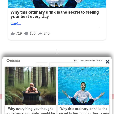
1
1/96
Следующая
Перейти на страницу:
© https://vse-knigi.org