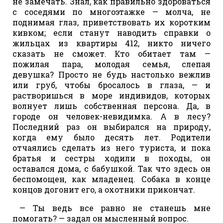
не замечать. Знал, как правильно здороваться
с соседями по многоэтажке — молча, не
поднимая глаз, приветствовать их коротким
кивком; если станут наводить справки о
жильцах из квартиры 412, никто ничего
сказать не сможет. Кто обитает там —
пожилая пара, молодая семья, слепая
девушка? Просто не будь настолько вежлив
или груб, чтобы бросалось в глаза, — и
растворишься в море индивидов, которых
волнует лишь собственная персона. Да, в
городе он человек-невидимка. А в лесу?
Последний раз он выбирался на природу,
когда ему было десять лет. Родители
отчаялись сделать из него туриста, и пока
братья и сестры ходили в походы, он
оставался дома, с бабушкой. Так что здесь он
беспомощен, как младенец. Собака в конце
концов догонит его, а охотники прикончат.
— Ты ведь все равно не станешь мне
помогать? — задал он мысленный вопрос.