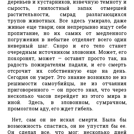
деревьев и кустарников, извечную темноту и
сырость, гнилостный запах отмершей
растительности, смрад разлагающихся
трупов животных. Все здесь умирало, даже
живые еще твари; они непрерывно ищут себе
пропитание, но их самих от медленного
погружения в небытие отделяет всего один
неверный шаг. Скоро и его тело станет
очередным источником зловония. Может, его
похоронят, может — оставят просто так, на
радость пожирателям падали, и его смерть
отсрочит их собственную еще на день.
Сегодня он умрет. Это знание возникло не из
решимости самоубийцы, не из отчаяния
приговоренного — он просто знал, что через
несколько часов перейдет из этого мира в
иной. Здесь, в зловонном, сумрачном,
промозглом аду, его ждет гибель.
Нет, сам он не искал смерти. Была бы
возможность спастись, он не упустил бы ее.
Он сделал все, что мог: несколько дней