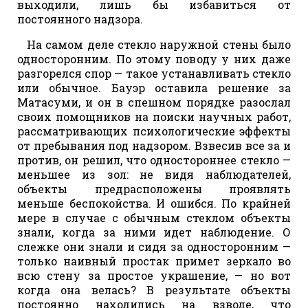
выходили, лишь бы избавиться от
постоянного надзора.
На самом деле стекло наружной стены было
односторонним. По этому поводу у них даже
разгорелся спор — такое устанавливать стекло
или обычное. Бауэр оставила решение за
Матасуми, и он в спешном порядке разослал
своих помощников на поиски научных работ,
рассматривающих психологические эффекты
от пребывания под надзором. Взвесив все за и
против, он решил, что одностороннее стекло —
меньшее из зол: не видя наблюдателей,
объекты предрасположены проявлять
меньше беспокойства. И ошибся. По крайней
мере в случае с обычным стеклом объекты
знали, когда за ними идет наблюдение. О
слежке они знали и сидя за односторонним —
только наивный простак примет зеркало во
всю стену за простое украшение, — но вот
когда она велась? В результате объекты
постоянно находились на взводе, что