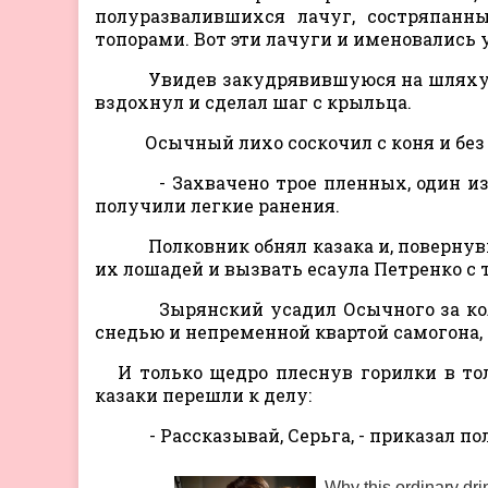
полуразвалившихся лачуг, состряпанны
топорами. Вот эти лачуги и именовались 
Увидев закудрявившуюся на шляху пы
вздохнул и сделал шаг с крыльца.
Осычный лихо соскочил с коня и без 
- Захвачено трое пленных, один из н
получили легкие ранения.
Полковник обнял казака и, повернувши
их лошадей и вызвать есаула Петренко с 
Зырянский усадил Осычного за колче
снедью и непременной квартой самогона
И только щедро плеснув горилки в тол
казаки перешли к делу:
- Рассказывай, Серьга, - приказал по