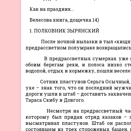
Как на праздник…
Велесова книга, дощечка 14)
1. ПОЛКОВНИК ЗЫРЯНСКИЙ
После ночной вылазки в тыл «хищнико
предрассветном полумраке возвращались в
В предрассветных сумерках уже ясно
обоим берегам реки, и полоса низко с
водопой, отдых и кормежку, пошли веселе
Сотник пластунов Серьга Осычный, (п
ухе – знак того, что он последний мужчи
дороги ушли в штаб – доставить захваче
Тараса Скибу и Довгого.
Несмотря на предрассветный час, п
которому был придан отряд казаков – з
высматривал пластунов. Штаб он распо
состоявшем из трех сторожевых башен, 