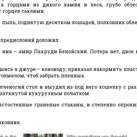
х горцами из дикого камня и леса, грубо обте
у горцев саклями.
ль, поднятую десятком лошадей, полковник обл
предисловий доложил:
их – амир Пахруди Бенойский. Потерь нет, двое 
сь к джуре – коноводу, приказал накормить плас
толмачом, чтоб забрать пленных.
ногий стол и выудил из-под него кошелку с ра
, заткнутой кукурузным початком.
стостенные граненые стаканы, и степенно опроки
лковник.