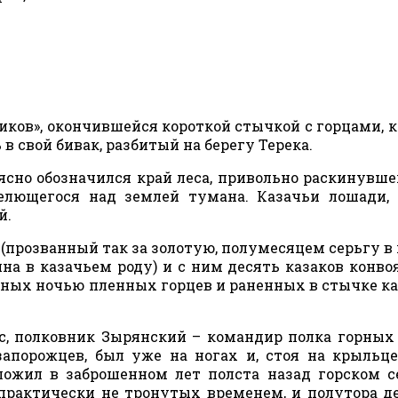
в», окончившейся короткой стычкой с горцами, к
 свой бивак, разбитый на берегу Терека.
 обозначился край леса, привольно раскинувше
телющегося над землей тумана. Казачьи лошади,
й.
розванный так за золотую, полумесяцем серьгу в
на в казачьем роду) и с ним десять казаков конвоя
нных ночью пленных горцев и раненных в стычке ка
олковник Зырянский – командир полка горных е
апорожцев, был уже на ногах и, стоя на крыльце
ложил в заброшенном лет полста назад горском с
практически не тронутых временем, и полутора д