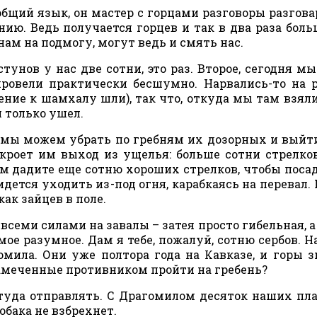
ий язык, он мастер с горцами разговоры разгова
ию. Ведь получается горцев и так в два раза боль
нам на подмогу, могут ведь и смять нас.
ов у нас две сотни, это раз. Второе, сегодня м
провели практически бесшумно. Нарвались-то на 
ние к шамхалу шли), так что, откуда мы там взяли
н только ушел.
мы можем убрать по гребням их дозорных и выйт
екроет им выход из ущелья: больше сотни стрелко
ам дадите еще сотню хороших стрелков, чтобы поса
ется уходить из-под огня, карабкаясь на перевал. Н
как зайцев в поле.
семи силами на завалы – затея просто гибельная, а
амое разумное. Дам я тебе, пожалуй, сотню сербов. Н
омила. Они уже полтора года на Кавказе, и горы з
замеченные противником пройти на гребень?
да отправлять. С Драгомилом десяток наших пл
собака не взбрехнет.