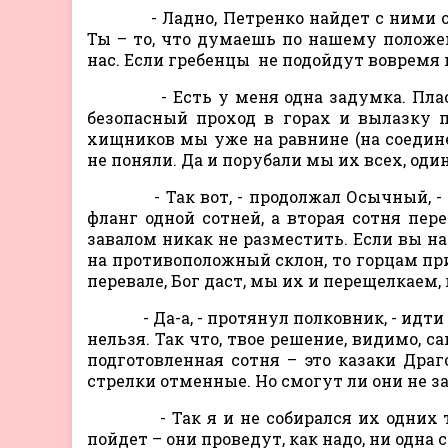
- Ладно, Петренко найдет с ними общ
Ты – то, что думаешь по нашему положен
нас. Если гребенцы не подойдут вовремя 
- Есть у меня одна задумка. Пластун
безопасный проход в горах и вылазку 
хищников мы уже на равнине (на соедине
не поняли. Да и порубали мы их всех, оди
- Так вот, - продолжал Осычный, - 
фланг одной сотней, а вторая сотня пер
завалом никак не разместить. Если вы н
на противоположный склон, то горцам прид
перевале, Бог даст, мы их и перещелкаем, 
- Да-а, - протянул полковник, - идти в
нельзя. Так что, твое решение, видимо, с
подготовленная сотня – это казаки Драг
стрелки отменные. Но смогут ли они не 
- Так я и не собирался их одних ту
пойдет – они проведут, как надо, ни одна 