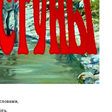
словами,
рть,