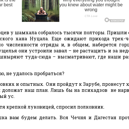
рцев у шамхала собралось тысячи полторы. Пришли
рского хана Нуцала. Еще ожидают прихода трех-
по численности отряды и, в общем, наберется гор
ущелья они устроили завал – не растащить и за нед
и шныряют туда-сюда – высматривают, где наши р
, не удалось пробраться?
ких и опытных. Они пройдут к Зарубе, пронесут 
и доложат наш план. Лишь бы на психадзов не нар
ый ус.
я крепкой луковицей, спросил полковник.
вам будем делать. Вся Чечня и Дагестан прот