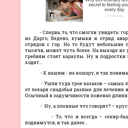
- Сперва, то, что смогли увидеть: го
из Дарго, Ведено, кумыки и отряд ава
отрядов с гор. Но то будут небольшие 
тысячи, может чуть более. На выходе из 
гребням стоят караулы. Ну и подростк
ходят…
- К нашим - на кошару, я так понимаю
- Ушли туда трое казаков – самых лов
от лекаря снадобья разные для лечения 
Осычный в задумчивости пожевал длинн
- Ну, а пленные что говорят? – хруст
- То, что и всегда – секир-башка 
поднимутся, и так далее…