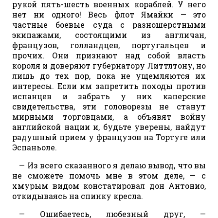
рукой пять-шесть военных кораблей. У него
нет ни одного! Весь флот Ямайки — это
частные боевые суда с разношерстными
экипажами, состоящими из англичан,
французов, голландцев, португальцев и
прочих. Они признают над собой власть
короля и доверяют губернатору Литтлтону, но
лишь до тех пор, пока не ущемляются их
интересы. Если им запретить походы против
испанцев и забрать у них каперские
свидетельства, эти головорезы не станут
мирными торговцами, а объявят войну
английской нации и, будьте уверены, найдут
радушный прием у французов на Тортуге или
Эспаньоле.
— Из всего сказанного я делаю вывод, что вы
не сможете помочь мне в этом деле, — с
хмурым видом констатировал дон Антонио,
откидываясь на спинку кресла.
— Ошибаетесь, любезный друг, —