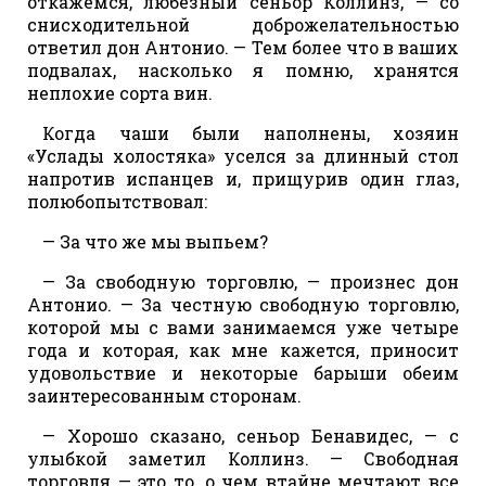
откажемся, любезный сеньор Коллинз, — со
снисходительной доброжелательностью
ответил дон Антонио. — Тем более что в ваших
подвалах, насколько я помню, хранятся
неплохие сорта вин.
Когда чаши были наполнены, хозяин
«Услады холостяка» уселся за длинный стол
напротив испанцев и, прищурив один глаз,
полюбопытствовал:
— За что же мы выпьем?
— За свободную торговлю, — произнес дон
Антонио. — За честную свободную торговлю,
которой мы с вами занимаемся уже четыре
года и которая, как мне кажется, приносит
удовольствие и некоторые барыши обеим
заинтересованным сторонам.
— Хорошо сказано, сеньор Бенавидес, — с
улыбкой заметил Коллинз. — Свободная
торговля — это то, о чем втайне мечтают все