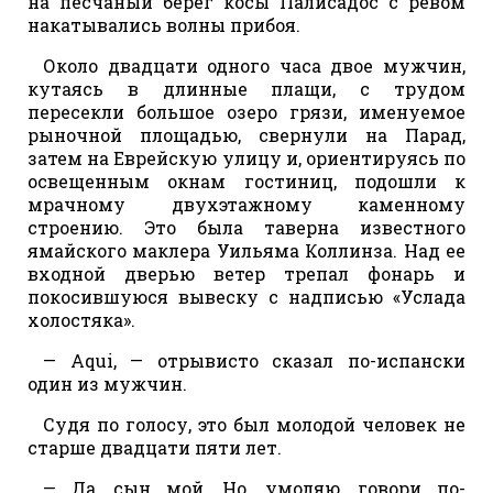
на песчаный берег косы Палисадос с ревом
накатывались волны прибоя.
Около двадцати одного часа двое мужчин,
кутаясь в длинные плащи, с трудом
пересекли большое озеро грязи, именуемое
рыночной площадью, свернули на Парад,
затем на Еврейскую улицу и, ориентируясь по
освещенным окнам гостиниц, подошли к
мрачному двухэтажному каменному
строению. Это была таверна известного
ямайского маклера Уильяма Коллинза. Над ее
входной дверью ветер трепал фонарь и
покосившуюся вывеску с надписью «Услада
холостяка».
— Aqui, — отрывисто сказал по-испански
один из мужчин.
Судя по голосу, это был молодой человек не
старше двадцати пяти лет.
— Да, сын мой. Но, умоляю, говори по-