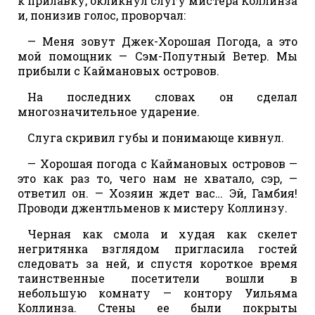
к прилавку, окликнул слугу мистера Коллинза
и, понизив голос, проворчал:
— Меня зовут Джек-Хорошая Погода, а это
мой помощник — Сэм-Попутный Ветер. Мы
прибыли с Каймановых островов.
На последних словах он сделал
многозначительное ударение.
Слуга скривил губы и понимающе кивнул.
— Хорошая погода с Каймановых островов —
это как раз то, чего нам не хватало, сэр, —
ответил он. — Хозяин ждет вас… Эй, Гамбия!
Проводи джентльменов к мистеру Коллинзу.
Черная как смола и худая как скелет
негритянка взглядом пригласила гостей
следовать за ней, и спустя короткое время
таинственные посетители вошли в
небольшую комнату — контору Уильяма
Коллинза. Стены ее были покрыты