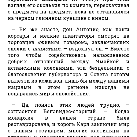
взгляд его скользил по комнате, перескакивая
с предмета на предмет, пока не остановился
на черном глиняном кувшине с вином.
— Вы же знаете, дон Антонио, как наши
корсары и мелкие плантаторы смотрят на
торговцев «живым товаром», заключающих
сделки с
папистами,
— вздохнул он. — Вместо
того чтобы содействовать налаживанию
добрых отношений между Ямайкой и
испанскими колониями, эти бездельники с
благословения губернатора и Совета готовы
вылезти из кожи вон, лишь бы между нашими
нациями в этом регионе никогда не
воцарялись мир и спокойствие.
— Да, понять этих людей трудно, —
согласился Бенавидес-старший. — Когда
монархия в вашей стране была
реставрирована, и король Карл заключил мир
с нашим государем, многие кастильцы на
островах и материке решили, что поведение