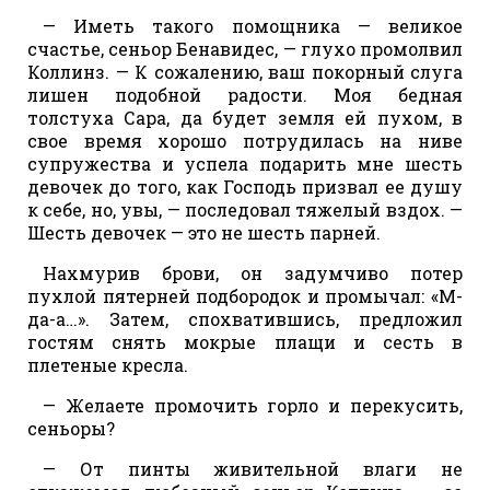
— Иметь такого помощника — великое
счастье, сеньор Бенавидес, — глухо промолвил
Коллинз. — К сожалению, ваш покорный слуга
лишен подобной радости. Моя бедная
толстуха Сара, да будет земля ей пухом, в
свое время хорошо потрудилась на ниве
супружества и успела подарить мне шесть
девочек до того, как Господь призвал ее душу
к себе, но, увы, — последовал тяжелый вздох. —
Шесть девочек — это не шесть парней.
Нахмурив брови, он задумчиво потер
пухлой пятерней подбородок и промычал: «М-
да-а…». Затем, спохватившись, предложил
гостям снять мокрые плащи и сесть в
плетеные кресла.
— Желаете промочить горло и перекусить,
сеньоры?
— От пинты живительной влаги не