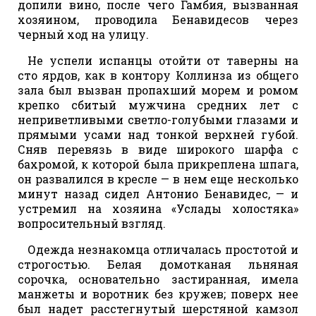
допили вино, после чего Гамбия, вызванная
хозяином, проводила Бенавидесов через
черный ход на улицу.
Не успели испанцы отойти от таверны на
сто ярдов, как в контору Коллинза из общего
зала был вызван пропахший морем и ромом
крепко сбитый мужчина средних лет с
неприветливыми светло-голубыми глазами и
прямыми усами над тонкой верхней губой.
Сняв перевязь в виде широкого шарфа с
бахромой, к которой была прикреплена шпага,
он развалился в кресле — в нем еще несколько
минут назад сидел Антонио Бенавидес, — и
устремил на хозяина «Услады холостяка»
вопросительный взгляд.
Одежда незнакомца отличалась простотой и
строгостью. Белая домотканая льняная
сорочка, основательно застиранная, имела
манжеты и воротник без кружев; поверх нее
был надет расстегнутый шерстяной камзол