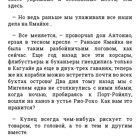
здесь.
— Но ведь раньше мы улаживали все наши
дела на Ямайке…
— Все меняется, — проворчал дон Антонио,
ерзая в тесном кресле. — Раньше Ямайка не
была таким разбойничьим логовом, как
сейчас. Еще год назад все эти корсары,
флибустьеры и буканьеры гнездились только
в Кагуайе да еще в двух-трех гаванях; теперь
же их корабли можно встретить почти во всех
бухтах острова! Два дня тому назад мы с
Мигелем едва не столкнулись с ними лбами,
когда ночью, пробираясь к Порт-Ройялу,
вошли на каноэ в устье Рио-Рохо. Как вам это
нравится?
— Купец всегда чем-нибудь рискует: то
товаром, то головой, а то и тем и другим
вместе.