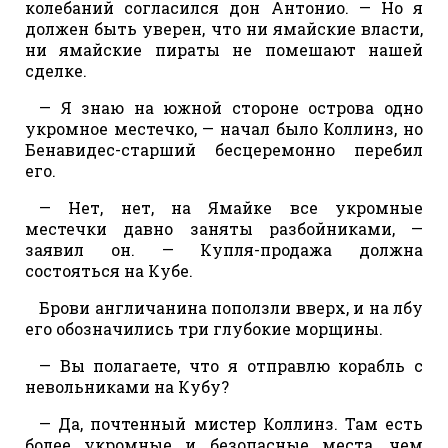
колебаний согласился дон Антонио. — Но я
должен быть уверен, что ни ямайские власти,
ни ямайские пираты не помешают нашей
сделке.
— Я знаю на южной стороне острова одно
укромное местечко, — начал было Коллинз, но
Бенавидес-старший бесцеремонно перебил
его.
— Нет, нет, на Ямайке все укромные
местечки давно заняты разбойниками, —
заявил он. — Купля-продажа должна
состояться на Кубе.
Брови англичанина поползли вверх, и на лбу
его обозначились три глубокие морщины.
— Вы полагаете, что я отправлю корабль с
невольниками на Кубу?
— Да, почтенный мистер Коллинз. Там есть
более укромные и безопасные места, чем