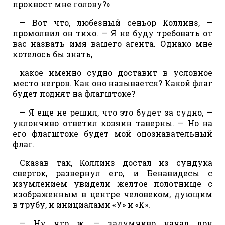
прохвост мне голову?»
— Вот что, любезный сеньор Коллинз, —
промолвил он тихо. — Я не буду требовать от
вас назвать имя вашего агента. Однако мне
хотелось бы знать,
какое именно судно доставит в условное
место негров. Как оно называется? Какой флаг
будет поднят на флагштоке?
— Я еще не решил, что это будет за судно, —
уклончиво ответил хозяин таверны. — Но на
его флагштоке будет мой опознавательный
флаг.
Сказав так, Коллинз достал из сундука
сверток, развернул его, и Бенавидесы с
изумлением увидели желтое полотнище с
изображенным в центре человеком, дующим
в трубу, и инициалами «У» и «К».
— Ну что ж, — задумчиво начал дон