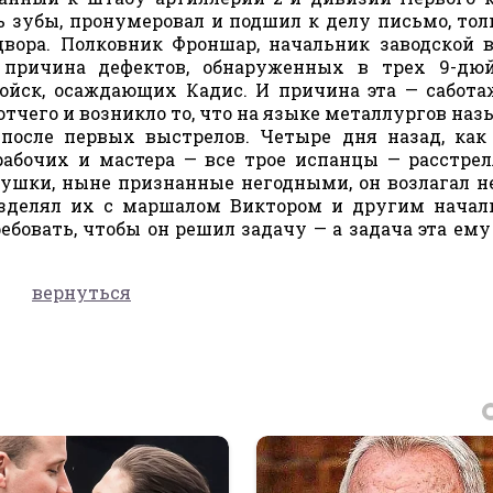
 зубы, пронумеровал и подшил к делу письмо, тол
двора. Полковник Фроншар, начальник заводской 
а причина дефектов, обнаруженных в трех 9-дю
ойск, осаждающих Кадис. И причина эта — сабота
чего и возникло то, что на языке металлургов наз
осле первых выстрелов. Четыре дня назад, как
рабочих и мастера — все трое испанцы — расстрел
 пушки, ныне признанные негодными, он возлагал 
разделял их с маршалом Виктором и другим начал
бовать, чтобы он решил задачу — а задача эта ему
вернуться