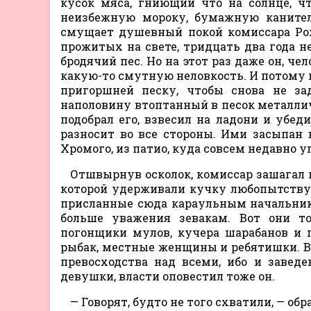
кусок мяса, гниющий что на солнце, чт
неизбежную мороку, бумажную канител
смущает душевный покой комиссара Рох
прожитых на свете, тридцать два года н
бродячий пес. Но на этот раз даже он, ч
какую-то смутную неловкость. И потому 
пригоршней песку, чтобы снова не за
наполовину втоптанный в песок металлич
подобрал его, взвесил на ладони и убед
разносит во все стороны. Ими засыпан в
Хромого, из патио, куда совсем недавно у
Отшвырнув осколок, комиссар зашагал 
которой удерживали кучку любопытствую
присланные сюда караульным начальник
больше уважения зевакам. Вот они т
погонщики мулов, кучера шарабанов и 
рыбак, местные женщины и ребятишки. В
превосходства над всеми, ибо и завед
девушки, власти оповестил тоже он.
— Говорят, будто не того схватили, — о