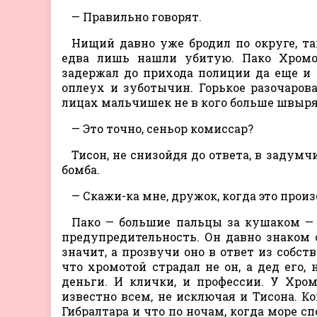
— Правильно говорят.
Нищий давно уже бродил по округе, та
едва лишь нашли убитую. Пако Хромо
задержал до прихода полиции да еще и
оплеух и зуботычин. Горькое разочарова
лицах мальчишек не в кого больше швыр
— Это точно, сеньор комиссар?
Тисон, не снизойдя до ответа, в задум
бомба.
— Скажи-ка мне, дружок, когда это прои
Пако — большие пальцы за кушаком — 
предупредительность. Он давно знаком 
значит, а прозвучи оно в ответ из собст
что хромотой страдал не он, а дед его,
деньги. И клички, и профессии. У Хро
известно всем, не исключая и Тисона. К
Гибралтара и что по ночам, когда море 