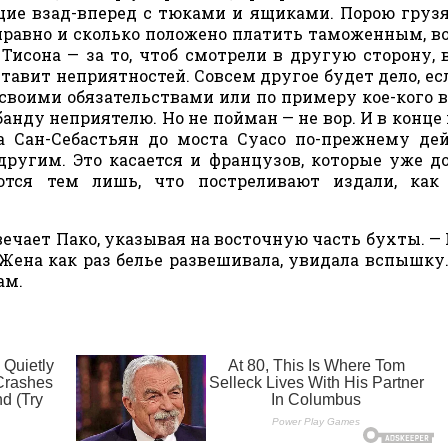
щие взад-вперед с тюками и ящиками. Порою груз
справно и сколько положено платить таможенным, 
исона — за то, чтоб смотрели в другую сторону, в
ставит неприятностей. Совсем другое будет дело, ес
своими обязательствами или по примеру кое-кого в
анду неприятелю. Но не пойман — не вор. И в конце 
ка Сан-Себастьян до моста Суасо по-прежнему де
другим. Это касается и французов, которые уже д
ются тем лишь, что постреливают издали, как
твечает Пако, указывая на восточную часть бухты. —
. Жена как раз белье развешивала, увидала вспышку
ам.