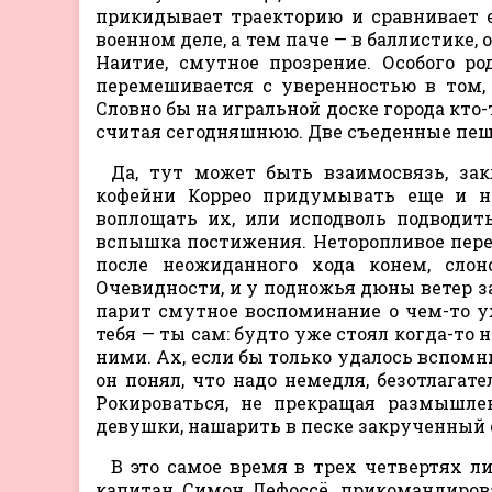
прикидывает траекторию и сравнивает е
военном деле, а тем паче — в баллистике, 
Наитие, смутное прозрение. Особого ро
перемешивается с уверенностью в том, ч
Словно бы на игральной доске города кто-т
считая сегодняшнюю. Две съеденные пеш
Да, тут может быть взаимосвязь, зак
кофейни Коррео придумывать еще и н
воплощать их, или исподволь подводит
вспышка постижения. Неторопливое пере
после неожиданного хода конем, сло
Очевидности, и у подножья дюны ветер за
парит смутное воспоминание о чем-то 
тебя — ты сам: будто уже стоял когда-то
ними. Ах, если бы только удалось вспомни
он понял, что надо немедля, безотлагат
Рокироваться, не прекращая размышлен
девушки, нашарить в песке закрученный 
В это самое время в трех четвертях л
капитан Симон Дефоссё, прикомандиров