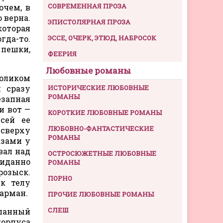
СОВРЕМЕННАЯ ПРОЗА
очем, в
о верна.
ЭПИСТОЛЯРНАЯ ПРОЗА
которая
гда-то.
ЭССЕ, ОЧЕРК, ЭТЮД, НАБРОСОК
 пешки,
ФЕЕРИЯ
Любовные романы
толиком
 сразу
ИСТОРИЧЕСКИЕ ЛЮБОВНЫЕ
РОМАНЫ
езапная
и вот —
КОРОТКИЕ ЛЮБОВНЫЕ РОМАНЫ
сей ее
ЛЮБОВНО-ФАНТАСТИЧЕСКИЕ
 сверху
РОМАНЫ
азами у
вал над
ОСТРОСЮЖЕТНЫЕ ЛЮБОВНЫЕ
жиданно
РОМАНЫ
розыск.
ПОРНО
 к телу
карман.
ПРОЧИЕ ЛЮБОВНЫЕ РОМАНЫ
СЛЕШ
спанный
корпуса