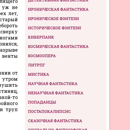
улящего
о уж не
ИРОНИЧЕСКАЯ ФАНТАСТИКА
ех лет,
ИРОНИЧЕСКОЕ ФЭНТЕЗИ
 старый
ебороть
ИСТОРИЧЕСКОЕ ФЭНТЕЗИ
 сверху
 ногами
КИБЕРПАНК
онился,
КОСМИЧЕСКАЯ ФАНТАСТИКА
разрыве
с венты
КОСМООПЕРА
ЛИТРПГ
янии от
МИСТИКА
е утром
НАУЧНАЯ ФАНТАСТИКА
внушить
тиниц,
НЕНАУЧНАЯ ФАНТАСТИКА
акой-то
ПОПАДАНЦЫ
войного
ен труп
ПОСТАПОКАЛИПСИС
СКАЗОЧНАЯ ФАНТАСТИКА
СОЦИАЛЬНО-ФИЛОСОФСКАЯ