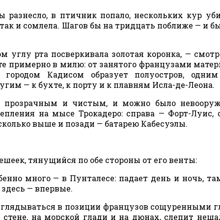
ны разнесло, в птичник попало, нескольких кур уб
 так и сомлела. Шагов бы на тридцать поближе — и б
ом углу рта посверкивала золотая коронка, — смот
те примерно в милю: от занятого французами матер
с городом Кадисом образует полуостров, одним
гим — к бухте, к порту и к плавням Исла-де-Леона.
х прозрачным и чистым, и можно было невоору
епления на мысе Трокадеро: справа — Форт-Луис, 
колько выше и позади — батарею Кабесуэлы.
ешеек, тянущийся по обе стороны от его венты:
обенно много — в Пунталесе: падает день и ночь, т
 здесь — впервые.
 вглядываться в позиции французов сощуренными г
 стене, на морской глади и на дюнах, слепит неща