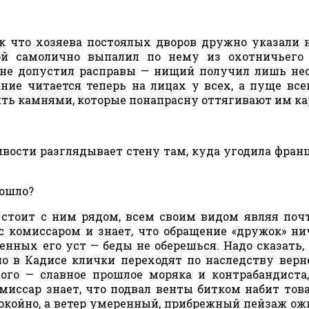
к что хозяева постоялых дворов дружно указали н
й самолично выпалил по нему из охотничьего 
 не допустил расправы — нищий получил лишь не
ние читается теперь на лицах у всех, а пуще все
ять камнями, которые понапрасну оттягивают им к
чивости разглядывает стену там, куда угодила фран
зошло?
стоит с ним рядом, всем своим видом являя поч
с комиссаром и знает, что обращение «дружок» ни
венных его уст — беды не оберешься. Надо сказать, 
 но в Кадисе клички переходят по наследству верн
мого — славное прошлое моряка и контрабандиста
омиссар знает, что подвал венты битком набит тов
спокойно, а ветер умеренный, прибрежный пейзаж о