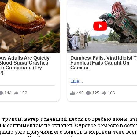
с трупом, ветер, гонявший песок по гребню дюны, в
н к сантиментам не склонен. Суровое ремесло в соче
авно уже приучили его видеть в мертвом теле все