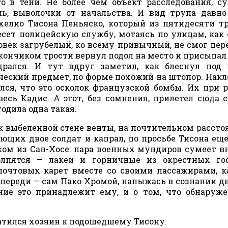
о в тени. Не более чем объект расследования, с
ь, выволочки от начальства. И вид трупа давн
елио Тисона Пеньяско, который из пятидесяти тр
есет полицейскую службу, мотаясь по улицам, как
еловек загрубелый, ко всему привычный, не смог пер
кончиком трости вернул подол на место и присыпал
дрался. И тут вдруг заметил, как блеснул под
еский предмет, по форме похожий на штопор. Накл
ился, что это осколок французской бомбы. Их при 
есь Кадис. А этот, без сомнения, прилетел сюда 
годила одна такая.
к выбеленной стене венты, на почтительном рассто
щих двое солдат и капрал, по просьбе Тисона ещ
ом из Сан-Хосе: пара военных мундиров сумеет 
олпятся — лакеи и горничные из окрестных гос
почтовых карет вместе со своими пассажирами, к
переди — сам Пако Хромой, напыжась в сознании д
ение это принадлежит ему, и о том, что обнаруж
братился хозяин к подошедшему Тисону.