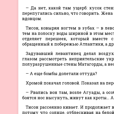
— Да нет, какой там ущерб: кусок сте
перепугались сильно, что говорить. Жена
вдовцом.
Тисон, ковыряя ногтем в зубах — в лев
тем на полоску воды шириной в этом мес
отделяет перешеек, который вместе 
обращенный к побережью Атлантики, а дру
Задувавший левантинец делал возду
глазом рассмотреть неприятельские укр
полуразрушенные стены Матагорды, а нес
— А еще бомбы долетали оттуда?
Хромой покачал головой. Показал на пер
— Рвались вон там, возле Агуады, а ос
боятся нос высунуть, живут как кроты… А
Тисон рассеянно кивает. И продолжает
потому что солнце, отблескивая на белой