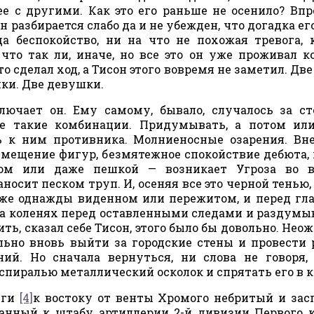
е с другими. Как это его раньше не осенило? Впр
он разбирается слабо да и не убежден, что догадка ег
да беспокойство, ни на что не похожая тревога, 
то так ли, иначе, но все это он уже проживал ко
о сделал ход, а Тисон этого вовремя не заметил. Две
ки. Две девушки.
лючает он. Ему самому, бывало, случалось за с
е такие комбинации. Придумывать, а потом или
ь к ним противника. Молниеносные озарения. Вн
мещение фигур, безмятежное спокойствие дебюта, 
ном или даже пешкой — возникает Угроза во в
носит песком труп. И, осеняя все это черной тенью,
уже однажды виденном или пережитом, и перед гл
 на коленях перед оставленными следами и раздумы
ть, сказал себе Тисон, этого было бы довольно. Нео
ельно вновь выйти за городские стены и провести 
ий. Но сначала вернуться, ни слова не говоря,
спиралью металлический осколок и спрятать его в 
иги
[4]
к востоку от венты Хромого небритый и за
анный к штабу артиллерии 2-й дивизии Первого 