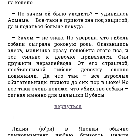
на колено.
— Но зачем ей было уходить? — удивилась
Аомамэ. — Все-таки в приюте она под защитой,
да и податься больше некуда…
— Зачем — не знаю. Но уверена, что гибель
собаки сыграла роковую роль. Оказавшись
здесь, малышка сразу полюбила этого пса, и
тот сильно к девочке привязался. Они
дружили неразлейвода. От его страшной,
необъяснимой гибели девочку словно
подменили. Да что там — все взрослые
обитательницы приюта до сих пор в шоке! Но
все-таки очень похоже, что убийство собаки —
сигнал именно для малышки Цубасы.
вернуться
1
Лилия (ю'ри) в Японии обычно
символизирует любую близость между