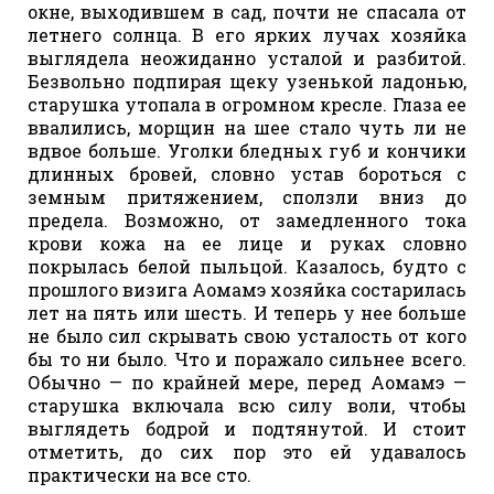
окне, выходившем в сад, почти не спасала от
летнего солнца. В его ярких лучах хозяйка
выглядела неожиданно усталой и разбитой.
Безвольно подпирая щеку узенькой ладонью,
старушка утопала в огромном кресле. Глаза ее
ввалились, морщин на шее стало чуть ли не
вдвое больше. Уголки бледных губ и кончики
длинных бровей, словно устав бороться с
земным притяжением, сползли вниз до
предела. Возможно, от замедленного тока
крови кожа на ее лице и руках словно
покрылась белой пыльцой. Казалось, будто с
прошлого визига Аомамэ хозяйка состарилась
лет на пять или шесть. И теперь у нее больше
не было сил скрывать свою усталость от кого
бы то ни было. Что и поражало сильнее всего.
Обычно — по крайней мере, перед Аомамэ —
старушка включала всю силу воли, чтобы
выглядеть бодрой и подтянутой. И стоит
отметить, до сих пор это ей удавалось
практически на все сто.