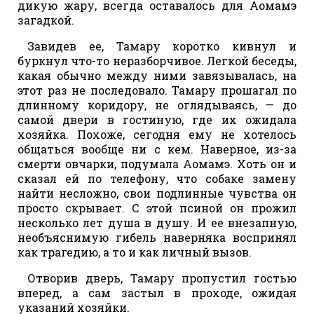
дикую жару, всегда оставалось для Аомамэ
загадкой.
Завидев ее, Тамару коротко кивнул и
буркнул что-то неразборчивое. Легкой беседы,
какая обычно между ними завязывалась, на
этот раз не последовало. Тамару прошагал по
длинному коридору, не оглядываясь, — до
самой двери в гостиную, где их ожидала
хозяйка. Похоже, сегодня ему не хотелось
общаться вообще ни с кем. Наверное, из-за
смерти овчарки, подумала Аомамэ. Хоть он и
сказал ей по телефону, что собаке замену
найти несложно, свои подлинные чувства он
просто скрывает. С этой псиной он прожил
несколько лет душа в душу. И ее внезапную,
необъяснимую гибель наверняка воспринял
как трагедию, а то и как личный вызов.
Отворив дверь, Тамару пропустил гостью
вперед, а сам застыл в проходе, ожидая
указаний хозяйки.