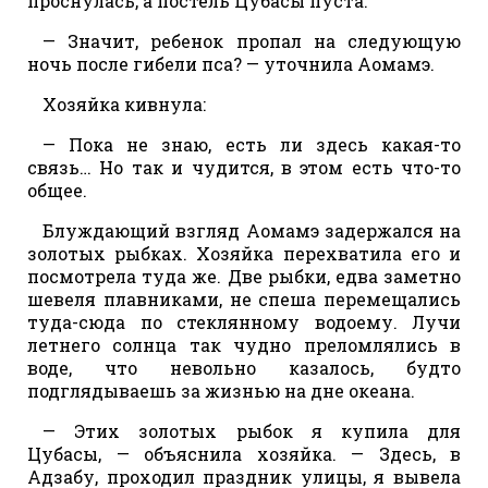
проснулась, а постель Цубасы пуста.
— Значит, ребенок пропал на следующую
ночь после гибели пса? — уточнила Аомамэ.
Хозяйка кивнула:
— Пока не знаю, есть ли здесь какая-то
связь… Но так и чудится, в этом есть что-то
общее.
Блуждающий взгляд Аомамэ задержался на
золотых рыбках. Хозяйка перехватила его и
посмотрела туда же. Две рыбки, едва заметно
шевеля плавниками, не спеша перемещались
туда-сюда по стеклянному водоему. Лучи
летнего солнца так чудно преломлялись в
воде, что невольно казалось, будто
подглядываешь за жизнью на дне океана.
— Этих золотых рыбок я купила для
Цубасы, — объяснила хозяйка. — Здесь, в
Адзабу, проходил праздник улицы, я вывела