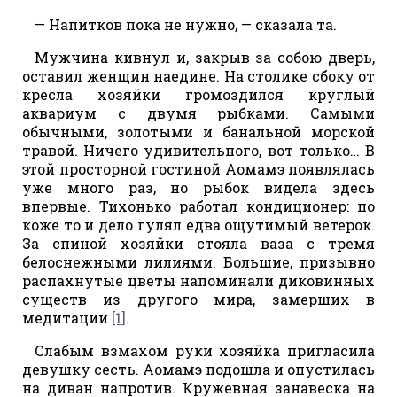
— Напитков пока не нужно, — сказала та.
Мужчина кивнул и, закрыв за собою дверь,
оставил женщин наедине. На столике сбоку от
кресла хозяйки громоздился круглый
аквариум с двумя рыбками. Самыми
обычными, золотыми и банальной морской
травой. Ничего удивительного, вот только… В
этой просторной гостиной Аомамэ появлялась
уже много раз, но рыбок видела здесь
впервые. Тихонько работал кондиционер: по
коже то и дело гулял едва ощутимый ветерок.
За спиной хозяйки стояла ваза с тремя
белоснежными лилиями. Большие, призывно
распахнутые цветы напоминали диковинных
существ из другого мира, замерших в
медитации
[1]
.
Слабым взмахом руки хозяйка пригласила
девушку сесть. Аомамэ подошла и опустилась
на диван напротив. Кружевная занавеска на