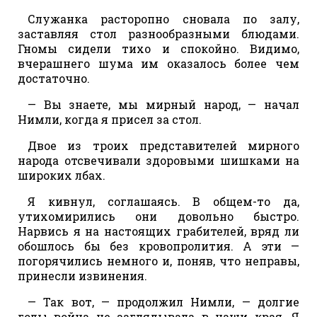
Служанка расторопно сновала по залу,
заставляя стол разнообразными блюдами.
Гномы сидели тихо и спокойно. Видимо,
вчерашнего шума им оказалось более чем
достаточно.
— Вы знаете, мы мирный народ, — начал
Нимли, когда я присел за стол.
Двое из троих представителей мирного
народа отсвечивали здоровыми шишками на
широких лбах.
Я кивнул, соглашаясь. В общем-то да,
утихомирились они довольно быстро.
Нарвись я на настоящих грабителей, вряд ли
обошлось бы без кровопролития. А эти —
погорячились немного и, поняв, что неправы,
принесли извинения.
— Так вот, — продолжил Нимли, — долгие
годы война не заглядывала в наши края. Я