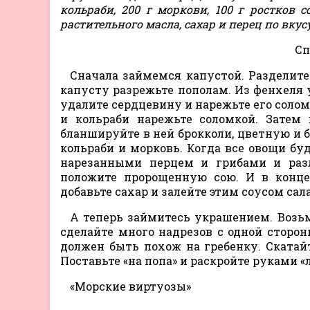
кольраби, 200 г моркови, 100 г ростков с
растительного масла, сахар и перец по вкусу
Сп
Сначала займемся капустой. Разделите
капусту разрежьте пополам. Из фенхеля у
удалите сердцевину и нарежьте его солом
и кольраби нарежьте соломкой. Затем 
бланшируйте в ней брокколи, цветную и б
кольраби и морковь. Когда все овощи буд
нарезанными перцем и грибами и разл
положите пророщенную сою. И в конце
добавьте сахар и залейте этим соусом сала
А теперь займитесь украшением. Возьм
сделайте много надрезов с одной сторо
должен быть похож на гребенку. Скатай
Поставьте «на попа» и раскройте руками «л
«Морские виртуозы»