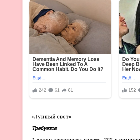
«Лунный свет»
Требуется
1 кочан «ледяного» салата, 200 г помидо