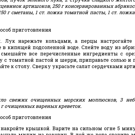
рдцевинок артишоков, 250 г консервированных абрикосо
150 г сметаны, 1 ст. ложка томатной пасты, 1 ст. ложк
особ приготовления
. Лук нарежьте кольцами, а перцы настрогайте
 в кипящей подсоленной воде. Слейте воду из абри
 смешайте все перечисленные ингредиенты с ор
 с томатной пастой и шерри, приправьте солью и 
йте к столу. Сверху украсьте салат сердечками арт
ло свежих очищенных морских моллюсков, 3 неб
00 г очищенных вареных креветок.
особ приготовления
накройте крышкой. Варите на сильном огне 5 мину
выньте мидии из раковин. В той же воде сварите 