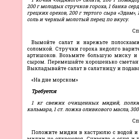
200 г молодых стручков гороха, 1 банка се
грецких орехов, 200 г тертого сыра «Эдам», 
соль и черный молотый перец по вкусу.
Сп
Вымойте салат и нарежьте полосками
соломкой. Стручки гороха недолго варите
артишоков. Возьмите большую миску и
сыром. Перемешайте хорошенько сметану
Выкладывайте салат в салатницу и подава
«На дне морском»
Требуется
1 кг свежих очищенных мидий, полки
кальмара, 1 ст. ложка оливкового масла, 3
Сп
Положите мидии в кастрюлю с водой и 
мидии не откроются. Снимите с огня и 