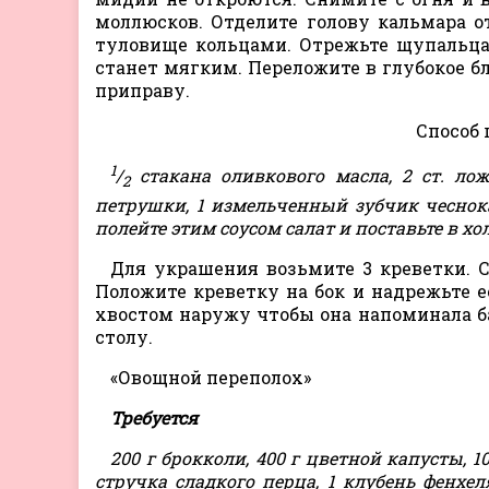
моллюсков. Отделите голову кальмара о
туловище кольцами. Отрежьте щупальца
станет мягким. Переложите в глубокое б
приправу.
Способ
1
/
стакана оливкового масла, 2 ст. ло
2
петрушки, 1 измельченный зубчик чеснока
полейте этим соусом салат и поставьте в хо
Для украшения возьмите 3 креветки. С
Положите креветку на бок и надрежьте е
хвостом наружу чтобы она напоминала баб
столу.
«Овощной переполох»
Требуется
200 г брокколи, 400 г цветной капусты, 1
стручка сладкого перца, 1 клубень фенхел