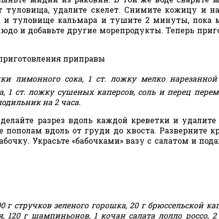
т туловища, удалите скелет. Снимите кожицу и н
 и туловище кальмара и тушите 2 минуты, пока 
людо и добавьте другие морепродукты. Теперь приг
 приготовления приправы
жки лимонного сока, 1 ст. ложку мелко нарезанной
, 1 ст. ложку сушеных каперсов, соль и перец перем
лодильник на 2 часа.
делайте разрез вдоль каждой креветки и удалите
е пополам вдоль от груди до хвоста. Разверните к
очку. Украсьте «бабочками» вазу с салатом и пода
00 г стручков зеленого горошка, 20 г брюссельской ка
я, 120 г шампиньонов, 1 кочан салата лолло россо, 2