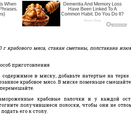
0 г крабового мяса, стакан сметаны, полстакана изюма
особ приготовления
 содержимое в миску, добавьте натертые на терке 
занное крабовое мясо. В миске поменьше смешайте
 перемешайте.
амороженные крабовые палочки и у каждой ост
тогните получившиеся полоски, чтобы они не отло
 подать его к столу.