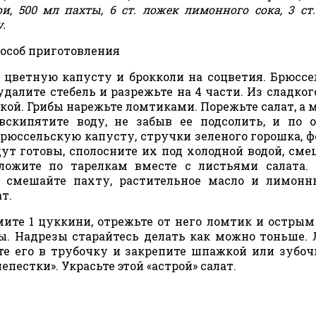
ои, 500 мл пахты, 6 ст. ложек лимонного сока, 3 ст
.
особ приготовления
 цветную капусту и брокколи на соцветия. Брюсс
далите стебель и разрежьте на 4 части. Из сладког
кой. Грибы нарежьте ломтиками. Порежьте салат, а 
вскипятите воду, не забыв ее подсолить, и по 
рюссельскую капусту, стручки зеленого горошка, ф
ут готовы, сполосните их под холодной водой, сме
ожите по тарелкам вместе с листьями салата. 
 смешайте пахту, растительное масло и лимонн
т.
ите 1 цуккини, отрежьте от него ломтик и остры
ны. Надрезы старайтесь делать как можно тоньше.
те его в трубочку и закрепите шпажкой или зубоч
епестки». Украсьте этой «астрой» салат.