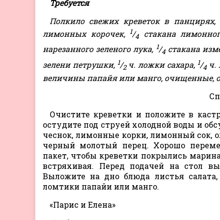
Требуется
Полкило свежих креветок в панцирях,
1
лимонных корочек,
/
стакана лимонного
4
1
нарезанного зеленого лука,
/
стакана изме
4
1
1
зелени петрушки,
/
ч. ложки сахара,
/
ч. 
2
4
величины папайя или манго, очищенные, о
Сп
Очистите креветки и положите в кастр
остудите под струей холодной воды и обс
чеснок, лимонные корки, лимонный сок, ол
черный молотый перец. Хорошо перемеш
пакет, чтобы креветки покрылись марина
встряхивая. Перед подачей на стол вы
Выложите на дно блюда листья салата,
ломтики папайи или манго.
«Парис и Елена»