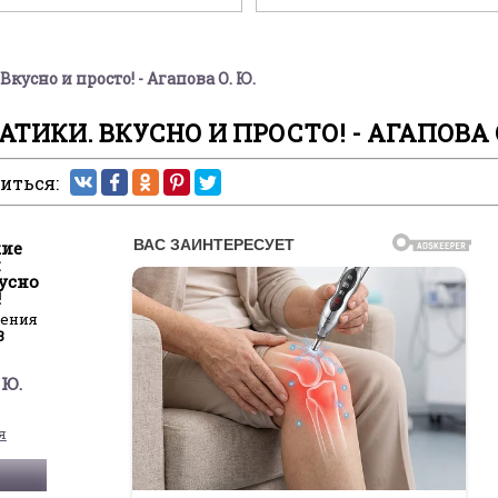
кусно и просто! - Агапова О. Ю.
ИКИ. ВКУСНО И ПРОСТО! - АГАПОВА О
иться:
кие
и
усно
!
ления
3
 Ю.
я