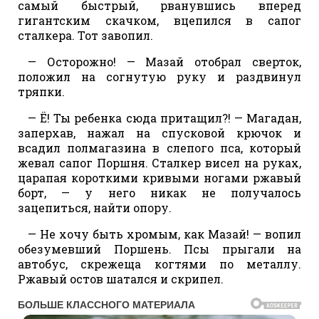
самый быстрый, рванувшись вперед
гигантским скачком, вцепился в сапог
сталкера. Тот завопил.
— Осторожно! — Мазай отобрал сверток,
положил на согнутую руку и раздвинул
тряпки.
— Ё! Ты ребенка сюда притащил?! — Магадан,
заперхав, нажал на спусковой крючок и
всадил полмагазина в слепого пса, который
жевал сапог Поршня. Сталкер висел на руках,
царапая короткими кривыми ногами ржавый
борт, — у него никак не получалось
зацепиться, найти опору.
— Не хочу быть хромым, как Мазай! — вопил
обезумевший Поршень. Псы прыгали на
автобус, скрежеща когтями по металлу.
Ржавый остов шатался и скрипел.