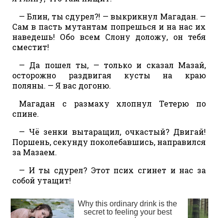
— Блин, ты сдурел?! — выкрикнул Магадан. —
Сам в пасть мутантам попрешься и на нас их
наведешь! Обо всем Слону доложу, он тебя
сместит!
— Да пошел ты, — только и сказал Мазай,
осторожно раздвигая кусты на краю
поляны. — Я вас догоню.
Магадан с размаху хлопнул Тетерю по
спине.
— Чё зенки вытаращил, очкастый? Двигай!
Поршень, секунду поколебавшись, направился
за Мазаем.
— И ты сдурел? Этот псих сгинет и нас за
собой утащит!