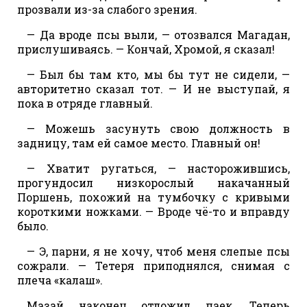
прозвали из-за слабого зрения.
— Да вроде псы выли, — отозвался Магадан,
прислушиваясь. — Кончай, Хромой, я сказал!
— Был бы там кто, мы бы тут не сидели, —
авторитетно сказал тот. — И не выступай, я
пока в отряде главный.
— Можешь засунуть свою должность в
задницу, там ей самое место. Главный он!
— Хватит ругаться, — насторожившись,
прогундосил низкорослый накачанный
Поршень, похожий на тумбочку с кривыми
короткими ножками. — Вроде чё-то и вправду
было.
— Э, парни, я не хочу, чтоб меня слепые псы
сожрали. — Тетеря приподнялся, снимая с
плеча «калаш».
Мазай наконец отложил паек. Теперь