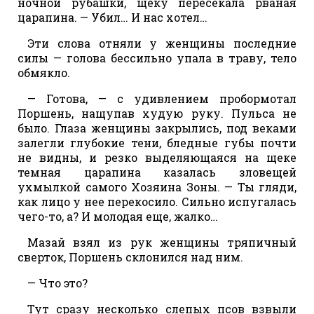
ночной рубашки, щеку пересекала рваная
царапина. — Убил… И нас хотел…
Эти слова отняли у женщины последние
силы — голова бессильно упала в траву, тело
обмякло.
— Готова, — с удивлением пробормотал
Поршень, нащупав худую руку. Пульса не
было. Глаза женщины закрылись, под веками
залегли глубокие тени, бледные губы почти
не видны, и резко выделяющаяся на щеке
темная царапина казалась зловещей
ухмылкой самого Хозяина Зоны. — Ты гляди,
как лицо у нее перекосило. Сильно испугалась
чего-то, а? И молодая еще, жалко…
Мазай взял из рук женщины тряпичный
сверток, Поршень склонился над ним.
— Что это?
Тут сразу несколько слепых псов взвыли