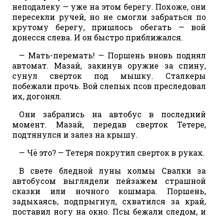
неподалеку — уже на этом берегу. Похоже, они
пересекли ручей, но не смогли забраться по
крутому берегу, пришлось обегать — вой
донесся слева. И он быстро приближался.
— Мать-перемать! — Поршень вновь поднял
автомат. Мазай, закинув оружие за спину,
сунул сверток под мышку. Сталкеры
побежали прочь. Вой слепых псов преследовал
их, догонял.
Они забрались на автобус в последний
момент. Мазай, передав сверток Тетере,
подтянулся и залез на крышу.
— Чё это? — Тетеря покрутил сверток в руках.
В свете бледной луны холмы Свалки за
автобусом выглядели пейзажем страшной
сказки или ночного кошмара. Поршень,
задыхаясь, подпрыгнул, схватился за край,
поставил ногу на окно. Псы бежали следом, и