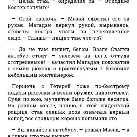
— Целая стая, — определил он. — Отходим!
Костер топчите!
— Стой, сволочь. — Мазай схватил его за
рукав. Магадан дернул рукой, вырываясь,
отсветы костра упали на перекошенное
лицо. — Слышь — пищит там что-то?
— Да чё там пищит, бегом! Возле Свалки
автобус стоит — залезем на него, оттуда
отстреляемся! — зачастил Магадан, подхватив
с земли рюкзак с пристегнутым к боковине
небольшим контейнером.
Поршень с Тетерей тоже по-быстрому
надели рюкзаки и взяли оружие наизготовку.
Судя по вою, мутантов было больше десятка.
На ровном месте, ночью, в этой жиденькой
рощице, стая слепых псов означала верный
конец, все сталкеры хорошо понимали это.
— Вы давайте к автобусу, — решил Мазай, — а
я гляну, что там пищит.