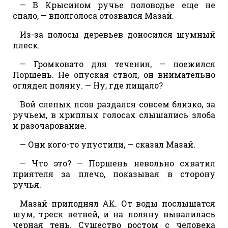
— В Крысином ручье половодье еще не
спало, — вполголоса отозвался Мазай.
Из-за полосы деревьев доносился шумный
плеск.
— Громковато для течения, — поежился
Поршень. Не опуская ствол, он внимательно
оглядел поляну. — Ну, где пищало?
Вой слепых псов раздался совсем близко, за
ручьем, в хриплых голосах слышались злоба
и разочарование.
— Они кого-то упустили, — сказал Мазай.
— Что это? — Поршень невольно схватил
приятеля за плечо, показывая в сторону
ручья.
Мазай приподнял АК. От воды послышатся
шум, треск ветвей, и на поляну вывалилась
черная тень. Существо ростом с человека