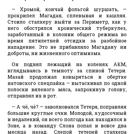
— Хромой, кончай фольгой шуршать, —
прохрипел Магадан, сплевывая и кашляя.
Стоило сталкеру выйти за Периметр, как у
него обострялся хронический туберкулез,
заработанный в колонии общего режима во
время пятилетней отсидки за разбойное
нападение. Это не прибавляло Магадану ни
доброты, ни жизненного оптимизма.
Он поднял лежащий на коленях АКМ,
вглядываясь в темноту за спиной Тетери.
Мазай продолжал ковыряться в обертке
натовского спецпайка — вытаскивал по одной
полоски вяленого мяса, запрокинув голову,
отправлял их в рот.
— А чё, чё? — заволновался Тетеря, поправляя
большие круглые очки. Молодой, худосочный
и недалекий, он всего полгода как находился в
Зоне, а в команду Слона попал и вовсе два
месяца назад. Слепой тетерей сталкера