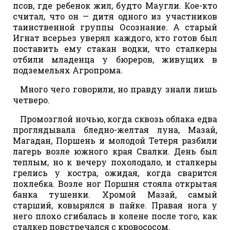
псов, где ребенок жил, будто Маугли. Кое-кто
считал, что он — дитя одного из участников
таинственной группы Осознание. А старый
Игнат всерьез уверял каждого, кто готов был
поставить ему стакан водки, что сталкеры
отбили младенца у бюреров, живущих в
подземельях Агропрома.
Много чего говорили, но правду знали лишь
четверо.
Промозглой ночью, когда сквозь облака едва
проглядывала бледно-желтая луна, Мазай,
Магадан, Поршень и молодой Тетеря разбили
лагерь возле южного края Свалки. День был
теплым, но к вечеру похолодало, и сталкеры
грелись у костра, ожидая, когда сварится
похлебка. Возле ног Поршня стояла открытая
банка тушенки. Хромой Мазай, самый
старший, ковырялся в пайке. Правая нога у
него плохо сгибалась в колене после того, как
сталкер повстречался с кровососом.