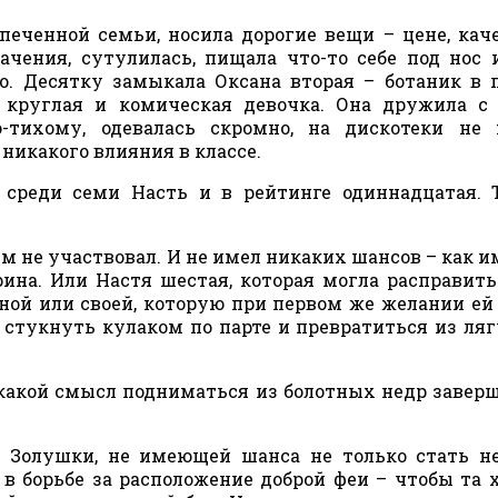
печенной семьи, носила дорогие вещи – цене, кач
чения, сутулилась, пищала что-то себе под нос 
то. Десятку замыкала Оксана вторая – ботаник в
д, круглая и комическая девочка. Она дружила с
-тихому, одевалась скромно, на дискотеки не 
 никакого влияния в классе.
 среди семи Насть и в рейтинге одиннадцатая. 
сем не участвовал. И не имел никаких шансов – как и
ина. Или Настя шестая, которая могла расправить
ной или своей, которую при первом же желании ей
 стукнуть кулаком по парте и превратиться из ля
и какой смысл подниматься из болотных недр заве
м Золушки, не имеющей шанса не только стать н
 в борьбе за расположение доброй феи – чтобы та 