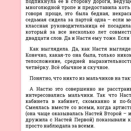
подпихнула её в сторону дороги, ведуще
многолюдной тропе и предоставила хоть 
говоря проще, это была бедная, некрас
седьмая сидела за партой одна – если м
классная руководительница её посадил
который за все несколько лет совмест
двадцати слов. Да и Настя ему тоже. Если
Как выглядела. Да, как Настя выгляде
Конечно, какая-то она была, только нико
телосложение, средней выразительнос
четвёрку. Всё обычное и скучное.
Понятно, что никто из мальчиков на та
А Настю это совершенно не расстраи
интересовались мальчики. Так что Нас
кабинета в кабинет, скомканно и по-б
Смеялась вместе со всеми, когда артис
(она чаще оказывалась Настей Второй – и
дружила с Настей Первой) показывали к
просто наблюдала за всеми.