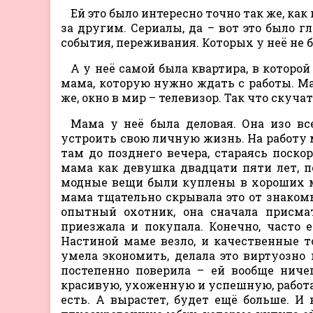
Ей это было интересно точно так же, как
за другим. Сериалы, да – вот это было 
события, переживания. Которых у неё не 
А у неё самой была квартира, в которой
мама, которую нужно ждать с работы. Ма
же, окно в мир – телевизор. Так что скуча
Мама у неё была деловая. Она изо в
устроить свою личную жизнь. На работу 
там до позднего вечера, стараясь поско
мама как девушка двадцати пяти лет, по
модные вещи были куплены в хороших ма
мама тщательно скрывала это от знакомых
опытный охотник, она сначала присмат
приезжала и покупала. Конечно, часто
Настиной маме везло, и качественные т
умела экономить, делала это виртуозно
постепенно поверила – ей вообще ничег
красивую, ухоженную и успешную, работае
есть. А вырастет, будет ещё больше. И