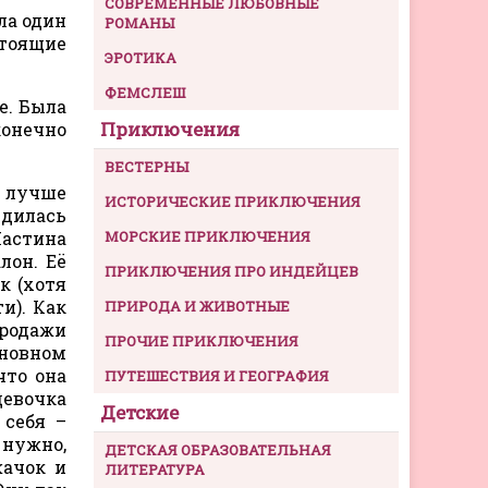
СОВРЕМЕННЫЕ ЛЮБОВНЫЕ
ла один
РОМАНЫ
стоящие
ЭРОТИКА
ФЕМСЛЕШ
е. Была
Приключения
конечно
ВЕСТЕРНЫ
о лучше
ИСТОРИЧЕСКИЕ ПРИКЛЮЧЕНИЯ
удилась
Настина
МОРСКИЕ ПРИКЛЮЧЕНИЯ
лон. Её
ПРИКЛЮЧЕНИЯ ПРО ИНДЕЙЦЕВ
к (хотя
и). Как
ПРИРОДА И ЖИВОТНЫЕ
продажи
ПРОЧИЕ ПРИКЛЮЧЕНИЯ
сновном
что она
ПУТЕШЕСТВИЯ И ГЕОГРАФИЯ
девочка
Детские
 себя –
 нужно,
ДЕТСКАЯ ОБРАЗОВАТЕЛЬНАЯ
жачок и
ЛИТЕРАТУРА