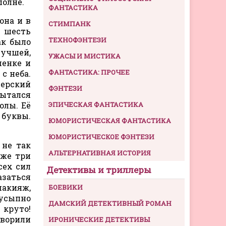
полне.
ФАНТАСТИКА
она и в
СТИМПАНК
е шесть
ТЕХНОФЭНТЕЗИ
ак было
лучшей,
УЖАСЫ И МИСТИКА
менке и
ФАНТАСТИКА: ПРОЧЕЕ
с неба.
дерский
ФЭНТЕЗИ
пытался
олы. Её
ЭПИЧЕСКАЯ ФАНТАСТИКА
 буквы.
ЮМОРИСТИЧЕСКАЯ ФАНТАСТИКА
ЮМОРИСТИЧЕСКОЕ ФЭНТЕЗИ
 не так
АЛЬТЕРНАТИВНАЯ ИСТОРИЯ
оже три
сех сил
Детективы и триллеры
азаться
макияж,
БОЕВИКИ
еусыпно
ДАМСКИЙ ДЕТЕКТИВНЫЙ РОМАН
 круто!
оворили
ИРОНИЧЕСКИЕ ДЕТЕКТИВЫ