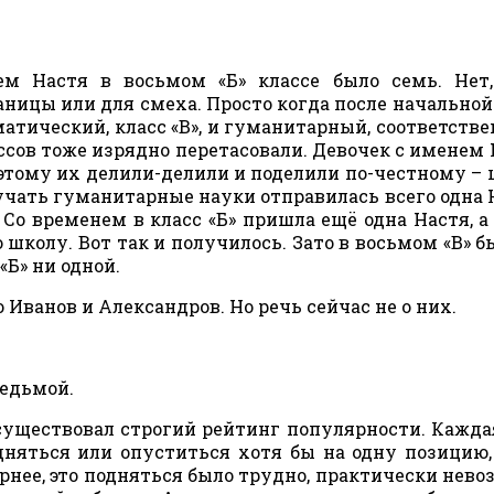
ем Настя в восьмом «Б» классе было семь. Нет
аницы или для смеха. Просто когда после начально
ический, класс «В», и гуманитарный, соответственн
сов тоже изрядно перетасовали. Девочек с именем 
оэтому их делили-делили и поделили по-честному – 
изучать гуманитарные науки отправилась всего одна Н
 Со временем в класс «Б» пришла ещё одна Настя, а
 школу. Вот так и получилось. Зато в восьмом «В» б
 «Б» ни одной.
 Иванов и Александров. Но речь сейчас не о них.
седьмой.
 существовал строгий рейтинг популярности. Кажда
одняться или опуститься хотя бы на одну позицию
нее, это подняться было трудно, практически нево