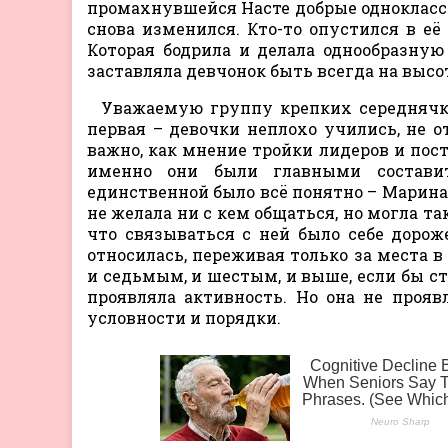
промахнувшейся Насте добрые одноклассн
снова изменился. Кто-то опустился в её 
Которая бодрила и делала однообразную
заставляла девчонок быть всегда на высот
Уважаемую группу крепких середнячко
первая – девочки неплохо учились, не о
важно, как мнение тройки лидеров и пос
именно они были главными состави
единственной было всё понятно – Марина,
не желала ни с кем общаться, но могла т
что связываться с ней было себе дорож
относилась, переживая только за места в
и седьмым, и шестым, и выше, если бы ст
проявляла активность. Но она не прояв
условности и порядки.