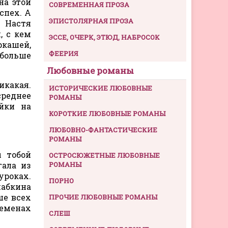
на этой
СОВРЕМЕННАЯ ПРОЗА
спех. А
ЭПИСТОЛЯРНАЯ ПРОЗА
. Настя
, с кем
ЭССЕ, ОЧЕРК, ЭТЮД, НАБРОСОК
ркашей,
ФЕЕРИЯ
 больше
Любовные романы
икакая.
ИСТОРИЧЕСКИЕ ЛЮБОВНЫЕ
среднее
РОМАНЫ
ойки на
КОРОТКИЕ ЛЮБОВНЫЕ РОМАНЫ
ЛЮБОВНО-ФАНТАСТИЧЕСКИЕ
РОМАНЫ
ы тобой
ОСТРОСЮЖЕТНЫЕ ЛЮБОВНЫЕ
гала из
РОМАНЫ
уроках.
ПОРНО
лабкина
ше всех
ПРОЧИЕ ЛЮБОВНЫЕ РОМАНЫ
ременах
СЛЕШ