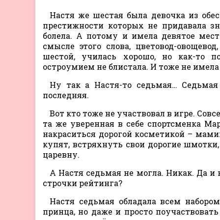
Настя же шестая была девочка из обес
престижности которых не придавала зна
болела. А потому и имела девятое мес
смысле этого слова, цветовод-овощево
шестой, училась хорошо, но как-то по
остроумием не блистала. И тоже не имела
Ну так а Настя-то седьмая… Седьмая
последняя.
Вот кто тоже не участвовал в игре. Сов
та же уверенная в себе спортсменка Мар
накраситься дорогой косметикой – мами
купят, встряхнуть свои дорогие шмотки,
царевну.
А Настя седьмая не могла. Никак. Да 
строчки рейтинга?
Настя седьмая обладала всем наборо
принца, но даже и просто поучаствовать