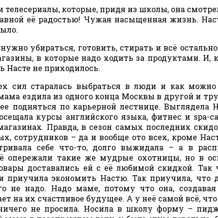
 и телесериалы, которые, придя из школы, она смотре
главной её радостью! Чужая насыщенная жизнь. На
было.
 нужно убираться, готовить, стирать и всё остально
газины, в которые надо ходить за продуктами. И, 
ть Насте не приходилось.
сех сил старалась выбраться в люди и как можн
мама ездила из одного конца Москвы в другой и тр
рее подняться по карьерной лестнице. Выглядела 
сещала курсы английского языка, фитнес и spa-са
газинах. Правда, в сезон самых последних скидо
, сотрудников – да и вообще ото всех, кроме Наст
ривала себе что-то, долго выжидала – а в рас
 её опережали такие же мудрые охотницы, но в о
овары доставались ей с её любимой скидкой. Так 
 и приучила экономить Настю. Так приучила, что 
о не надо. Надо маме, потому что она, создавая
т на их счастливое будущее. А у неё самой всё, что
 ничего не просила. Носила в школу форму – пид