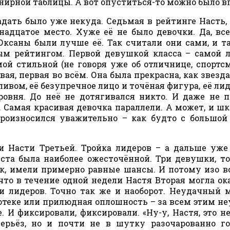
нирной таблицы. А вот опуститься-то можно было в
адать было уже некуда. Седьмая в рейтинге Насть, 
надцатое место. Хуже её не было девочки. Да, вс
Оксаны были лучше её. Так считали они сами, и т
м рейтингом. Первой девушкой класса – самой 
ой стильной (не говоря уже об отличнице, спортс
ая, первая во всём. Она была прекрасна, как звезда 
вом, её безупречное лицо и точёная фигура, её ли
ровня. До неё не дотягивался никто. И даже не 
ь. Самая красивая девочка параллели. А может, и шк
оизносился уважительно – как будто с большой
и Насти Третьей. Тройка лидеров – а дальше уже
еста была наиболее ожесточённой. Три девушки, т
ук, имели примерно равные шансы. И потому изо в
что в течение одной недели Настя Вторая могла ок
и лидеров. Точно так же и наоборот. Неудачный 
котеке или прилюдная оплошность – за всем этим н
И фиксировали, фиксировали. «Ну-у, Настя, это не
серьёз, но и почти не в шутку разочарованно г