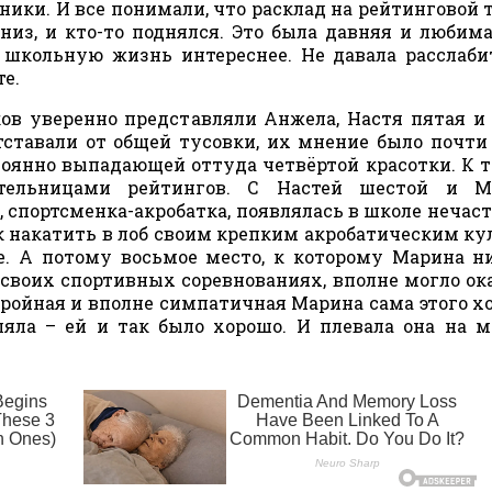
ики. И все понимали, что расклад на рейтинговой 
низ, и кто-то поднялся. Это была давняя и любима
 школьную жизнь интереснее. Не давала расслаби
е.
в уверенно представляли Анжела, Настя пятая и
тставали от общей тусовки, их мнение было почти
тоянно выпадающей оттуда четвёртой красотки. К 
тельницами рейтингов. С Настей шестой и М
 спортсменка-акробатка, появлялась в школе нечасто
ак накатить в лоб своим крепким акробатическим ку
е. А потому восьмое место, к которому Марина н
 своих спортивных соревнованиях, вполне могло ок
ройная и вполне симпатичная Марина сама этого хо
ляла – ей и так было хорошо. И плевала она на 