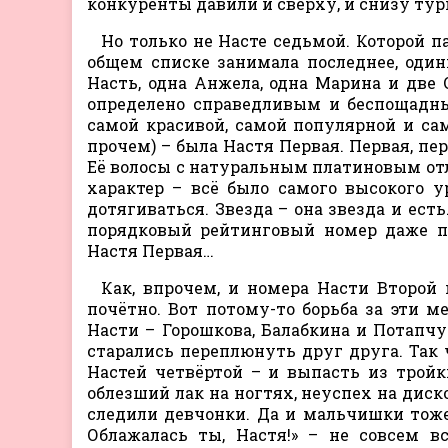
конкуренты давили и сверху, и снизу тур
Но только не Насте седьмой. Которой п
общем списке занимала последнее, один
Насть, одна Анжела, одна Марина и две 
определено справедливым и беспощадны
самой красивой, самой популярной и сам
прочем) – была Настя Первая. Первая, перв
Её волосы с натуральным платиновым отли
характер – всё было самого высокого у
дотягиваться. Звезда – она звезда и ест
порядковый рейтинговый номер даже пр
Настя Первая…
Как, впрочем, и номера Насти Второй 
почётно. Вот потому-то борьба за эти м
Насти – Горошкова, Балабкина и Потапч
старались переплюнуть друг друга. Так 
Настей четвёртой – и выпасть из тройк
облезший лак на ногтях, неуспех на дис
следили девчонки. Да и мальчишки тоже. 
Облажалась ты, Настя!» – не совсем в