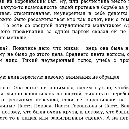
й на королевский бал. Ну, или расчистила место 
какую-то возможность своей протеже в борьбе за у
ивая, стеснительная, неуверенная в себе девочка
ожно было рассаживаться кто как хочет, или с тем
а. То есть со средней популярности мальчиком А
ного проживания за одной партой сказал ей не
 не меньше.
ла?.. Понятное дело, что никак – ведь она была н
му не было до этого дела. Среднего цвета волосы, 
ти лицо. Тихий неуверенный голос, учёба с тр
кую неинтересную девочку внимания не обращал.
вало. Она даже не понимала, зачем нужно, чтоб
тя мирно копошилась за партой, тихонько перебе
ыстренькому отвечала, если её спрашивали на 
тичные Настя Первая, Настя Горошкова и Настя Ба
 потому, что была очень крута, и потому, что боль
ого-то в лицах или разыгрывали сценку. А на пе