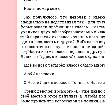
Настя номер семь
Так получилось, что девочек с имен
специально не подстраивал так – для пут
формировали профильные классы – математ
учеников двух общеобразовательных клас
этой параллели оказалось очень много, п
один класс, шесть в другой. В «Г» класс 
в класс точных наук не попало ни одной.
год Настя из «А» класса перешла в другую
Даши, в «Г» две, в классе «А» всего одна и в
Ещё во всех четырёх классах было много
А об Анастасии.
О Насте Ладыжковской. Точнее, о Насте 
Среди девочек восьмого «Б» уже давно
своё место в этом рейтинге, и, чтобы п
было приложить колоссальные усилия. Вер