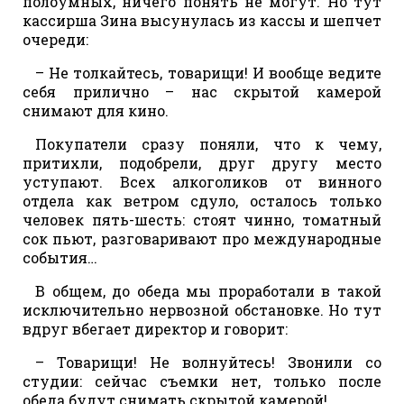
полоумных, ничего понять не могут. Но тут
кассирша Зина высунулась из кассы и шепчет
очереди:
– Не толкайтесь, товарищи! И вообще ведите
себя прилично – нас скрытой камерой
снимают для кино.
Покупатели сразу поняли, что к чему,
притихли, подобрели, друг другу место
уступают. Всех алкоголиков от винного
отдела как ветром сдуло, осталось только
человек пять-шесть: стоят чинно, томатный
сок пьют, разговаривают про международные
события…
В общем, до обеда мы проработали в такой
исключительно нервозной обстановке. Но тут
вдруг вбегает директор и говорит:
– Товарищи! Не волнуйтесь! Звонили со
студии: сейчас съемки нет, только после
обеда будут снимать скрытой камерой!