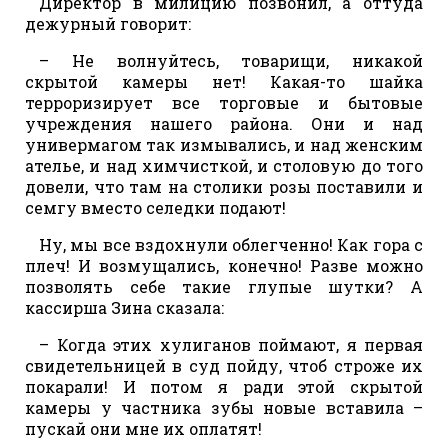
Директор в милицию позвонил, а оттуда
дежурный говорит:
– Не волнуйтесь, товарищи, никакой
скрытой камеры нет! Какая-то шайка
терроризирует все торговые и бытовые
учреждения нашего района. Они и над
универмагом так измывались, и над женским
ателье, и над химчисткой, и столовую до того
довели, что там на столики розы поставили и
семгу вместо селедки подают!
Ну, мы все вздохнули облегченно! Как гора с
плеч! И возмущались, конечно! Разве можно
позволять себе такие глупые шутки? А
кассирша Зина сказала:
– Когда этих хулиганов поймают, я первая
свидетельницей в суд пойду, чтоб строже их
покарали! И потом я ради этой скрытой
камеры у частника зубы новые вставила –
пускай они мне их оплатят!