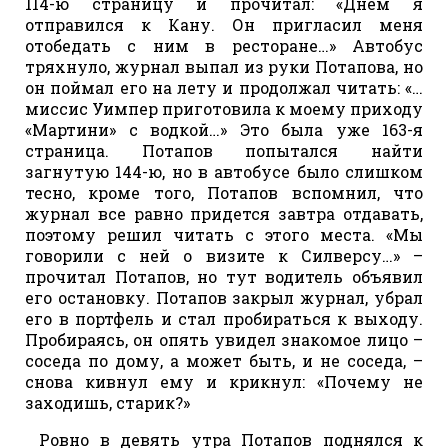
114-ю страницу и прочитал: «Днем я
отправился к Кану. Он пригласил меня
отобедать с ним в ресторане…» Автобус
тряхнуло, журнал выпал из руки Потапова, но
он поймал его на лету и продолжал читать: «…
миссис Уимпер приготовила к моему приходу
«Мартини» с водкой…» Это была уже 163-я
страница. Потапов попытался найти
загнутую 144-ю, но в автобусе было слишком
тесно, кроме того, Потапов вспомнил, что
журнал все равно придется завтра отдавать,
поэтому решил читать с этого места. «Мы
говорили с ней о визите к Силверсу…» –
прочитал Потапов, но тут водитель объявил
его остановку. Потапов закрыл журнал, убрал
его в портфель и стал пробираться к выходу.
Пробираясь, он опять увидел знакомое лицо –
соседа по дому, а может быть, и не соседа, –
снова кивнул ему и крикнул: «Почему не
заходишь, старик?»
Ровно в девять утра Потапов поднялся к