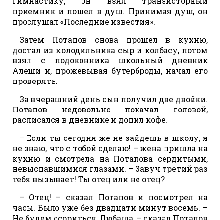
гимнастику, он взял транзисторный
приемник и пошел в душ. Принимая душ, он
прослушал «Последние известия».
Затем Потапов снова прошел в кухню,
достал из холодильника сыр и колбасу, потом
взял с подоконника школьный дневник
Алеши и, прожевывая бутерброды, начал его
проверять.
За вчерашний день сын получил две двойки.
Потапов недовольно покачал головой,
расписался в дневнике и допил кофе.
– Если ты сегодня же не зайдешь в школу, я
не знаю, что с тобой сделаю! – жена пришла на
кухню и смотрела на Потапова сердитыми,
невыспавшимися глазами. – Завуч третий раз
тебя вызывает! Ты отец или не отец?
– Отец! – сказал Потапов и посмотрел на
часы. Было уже без двадцати минут восемь. –
Не будем ссориться, Любаша, – сказал Потапов