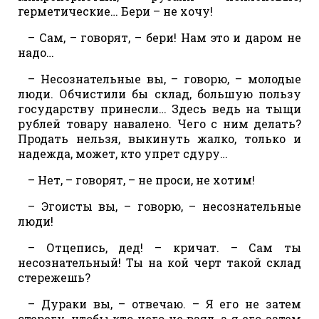
герметические… Бери – не хочу!
– Сам, – говорят, – бери! Нам это и даром не
надо…
– Несознательные вы, – говорю, – молодые
люди. Обчистили бы склад, большую пользу
государству принесли… Здесь ведь на тыщи
рублей товару навалено. Чего с ним делать?
Продать нельзя, выкинуть жалко, только и
надежда, может, кто упрет сдуру…
– Нет, – говорят, – не проси, не хотим!
– Эгоисты вы, – говорю, – несознательные
люди!
– Отцепись, дед! – кричат. – Сам ты
несознательный! Ты на кой черт такой склад
стережешь?
– Дураки вы, – отвечаю. – Я его не затем
стерегу, чтобы кто чего не взял, а я его затем