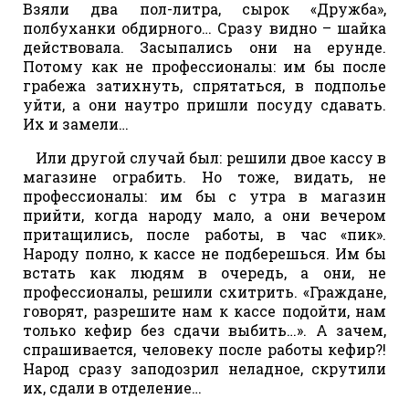
Взяли два пол-литра, сырок «Дружба»,
полбуханки обдирного… Сразу видно – шайка
действовала. Засыпались они на ерунде.
Потому как не профессионалы: им бы после
грабежа затихнуть, спрятаться, в подполье
уйти, а они наутро пришли посуду сдавать.
Их и замели…
Или другой случай был: решили двое кассу в
магазине ограбить. Но тоже, видать, не
профессионалы: им бы с утра в магазин
прийти, когда народу мало, а они вечером
притащились, после работы, в час «пик».
Народу полно, к кассе не подберешься. Им бы
встать как людям в очередь, а они, не
профессионалы, решили схитрить. «Граждане,
говорят, разрешите нам к кассе подойти, нам
только кефир без сдачи выбить…». А зачем,
спрашивается, человеку после работы кефир?!
Народ сразу заподозрил неладное, скрутили
их, сдали в отделение…