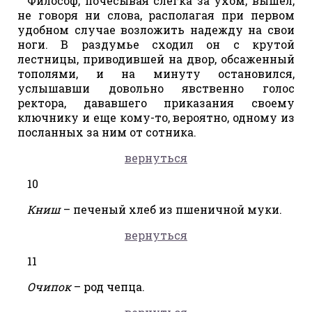
Философ, почесывая слегка за ухом, вышел,
не говоря ни слова, располагая при первом
удобном случае возложить надежду на свои
ноги. В раздумье сходил он с крутой
лестницы, приводившей на двор, обсаженный
тополями, и на минуту остановился,
услышавши довольно явственно голос
ректора, дававшего приказания своему
ключнику и еще кому-то, вероятно, одному из
посланных за ним от сотника.
вернуться
10
Книш
– печеный хлеб из пшеничной муки.
вернуться
11
Очипок
– род чепца.