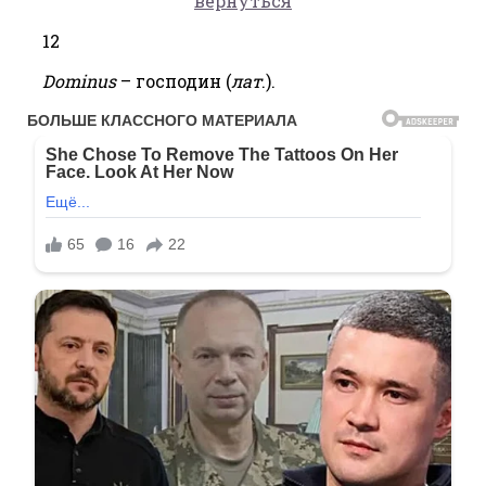
вернуться
12
Dominus
– господин (
лат
.).