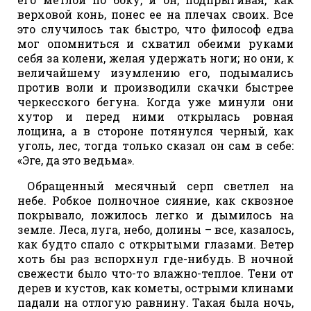
верховой конь, понес ее на плечах своих. Все
это случилось так быстро, что философ едва
мог опомниться и схватил обеими руками
себя за колени, желая удержать ноги; но они, к
величайшему изумлению его, подымались
против воли и производили скачки быстрее
черкесского бегуна. Когда уже минули они
хутор и перед ними открылась ровная
лощина, а в стороне потянулся черный, как
уголь, лес, тогда только сказал он сам в себе:
«Эге, да это ведьма».
Обращенный месячный серп светлел на
небе. Робкое полночное сияние, как сквозное
покрывало, ложилось легко и дымилось на
земле. Леса, луга, небо, долины – все, казалось,
как будто спало с открытыми глазами. Ветер
хоть бы раз вспорхнул где-нибудь. В ночной
свежести было что-то влажно-теплое. Тени от
дерев и кустов, как кометы, острыми клинами
падали на отлогую равнину. Такая была ночь,