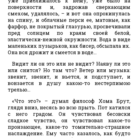
уже приближалось к нему, уже было на
поверхности и, задрожав сверкающим
смехом, удалялось, – и вот она опрокинулась
на спину, и облачные перси ее, матовые, как
фарфор, не покрытый глазурью, просвечивали
пред солнцем по краям своей белой,
эластически-нежной окружности. Вода в виде
маленьких пузырьков, как бисер, обсыпала их.
Она вся дрожит и смеется в воде…
Видит ли он это или не видит? Наяву ли это
или снится? Но там что? Ветер или музыка:
звенит, звенит, и вьется, и подступает, и
вонзается в душу какою-то нестерпимою
трелью…
«Что это?» – думал философ Хома Брут,
глядя вниз, несясь во всю прыть. Пот катился
с него градом. Он чувствовал бесовски
сладкое чувство, он чувствовал какое-то
пронзающее, какое-то томительно-страшное
наслаждение. Ему часто казалось, как будто