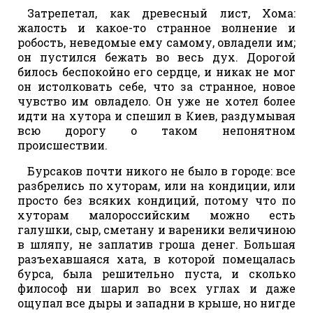
Затрепетал, как древесный лист, Хома:
жалость и какое-то странное волнение и
робость, неведомые ему самому, овладели им;
он пустился бежать во весь дух. Дорогой
билось беспокойно его сердце, и никак не мог
он истолковать себе, что за странное, новое
чувство им овладело. Он уже не хотел более
идти на хутора и спешил в Киев, раздумывая
всю дорогу о таком непонятном
происшествии.
Бурсаков почти никого не было в городе: все
разбрелись по хуторам, или на кондиции, или
просто без всяких кондиций, потому что по
хуторам малороссийским можно есть
галушки, сыр, сметану и вареники величиною
в шляпу, не заплатив гроша денег. Большая
разъехавшаяся хата, в которой помещалась
бурса, была решительно пуста, и сколько
философ ни шарил во всех углах и даже
ощупал все дыры и западни в крыше, но нигде