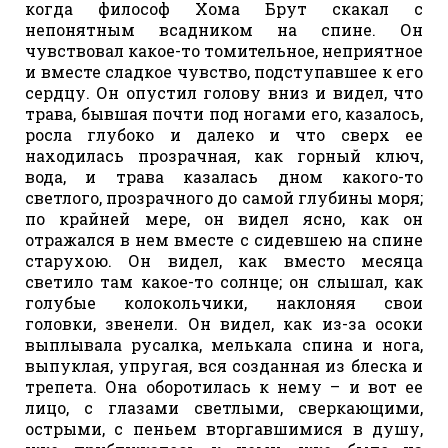
когда философ Хома Брут скакал с
непонятным всадником на спине. Он
чувствовал какое-то томительное, неприятное
и вместе сладкое чувство, подступавшее к его
сердцу. Он опустил голову вниз и видел, что
трава, бывшая почти под ногами его, казалось,
росла глубоко и далеко и что сверх ее
находилась прозрачная, как горный ключ,
вода, и трава казалась дном какого-то
светлого, прозрачного до самой глубины моря;
по крайней мере, он видел ясно, как он
отражался в нем вместе с сидевшею на спине
старухою. Он видел, как вместо месяца
светило там какое-то солнце; он слышал, как
голубые колокольчики, наклоняя свои
головки, звенели. Он видел, как из-за осоки
выплывала русалка, мелькала спина и нога,
выпуклая, упругая, вся созданная из блеска и
трепета. Она оборотилась к нему – и вот ее
лицо, с глазами светлыми, сверкающими,
острыми, с пеньем вторгавшимися в душу,