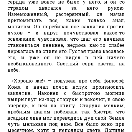
сердца уже вовсе не было у него, и он со
страхом хватался за него рукою.
Изнеможенный, растерянный, он начал
припоминать все, какие только знал,
молитвы. Он перебирал все заклятия против
духов – и вдруг почувствовал какое-то
освежение; чувствовал, что шаг его начинал
становиться ленивее, ведьма как-то слабее
держалась на спине его. Густая трава касалась
его, и уже он не видел в ней ничего
необыкновенного. Светлый серп светил на
небе.
«Хорошо же!» – подумал про себя философ
Хома и начал почти вслух произносить
заклятия. Наконец с быстротою молнии
выпрыгнул из-под старухи и вскочил, в свою
очередь, к ней на спину. Старуха мелким,
дробным шагом побежала так быстро, что
всадник едва мог переводить дух свой. Земля
чуть мелькала под ним. Все было ясно при
месячном, хотя и неполном свете. Долины