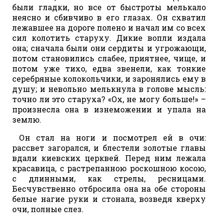
были гладки, но все от быстроты мелькало
неясно и сбивчиво в его глазах. Он схватил
лежавшее на дороге полено и начал им со всех
сил колотить старуху. Дикие вопли издала
она; сначала были они сердиты и угрожающи,
потом становились слабее, приятнее, чище, и
потом уже тихо, едва звенели, как тонкие
серебряные колокольчики, и заронялись ему в
душу; и невольно мелькнула в голове мысль:
точно ли это старуха? «Ох, не могу больше!» –
произнесла она в изнеможении и упала на
землю.
Он стал на ноги и посмотрел ей в очи:
рассвет загорался, и блестели золотые главы
вдали киевских церквей. Перед ним лежала
красавица, с растрепанною роскошною косою,
с длинными, как стрелы, ресницами.
Бесчувственно отбросила она на обе стороны
белые нагие руки и стонала, возведя кверху
очи, полные слез.