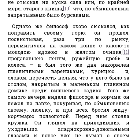
не отыскал ни куска сала или, по крайней
мере, старого книша,
[10]
что, по обыкновению,
запрятываемо было бурсаками.
Однако же философ скоро сыскался, как
поправить своему горю: он прошел,
посвистывая, раза три по рынку,
перемигнулся на самом конце с какою-то
молодою вдовою в желтом очипке,
[11]
продававшею ленты, ружейную дробь и
колеса, – и был того же дня накормлен
пшеничными варениками, курицею… и,
словом, перечесть нельзя, что у него было за
столом, накрытым в маленьком глиняном
домике среди вишневого садика. Того же
самого вечера видели философа в корчме: он
лежал на лавке, покуривая, по обыкновению
своему, люльку, и при всех бросил жиду-
корчмарю ползолотой. Перед ним стояла
кружка. Он глядел на приходивших и
уходивших хладнокровно-довольными
глазами и вовсе уже не думал о своем