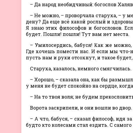
– Да народ необидчивый: богослов Халяв
– Не можно, – проворчала старуха, – у м
дену? Да еще всё какой рослый и здоровы
Я знаю этих философов и богословов. Ес
будет. Пошли! пошли! Тут вам нет места.
– Умилосердись, бабуся! Как же можно
Где хочешь помести нас. И если мы что-н
пусть нам и руки отсохнут, и такое будет, 
Старуха, казалось, немного смягчилась.
– Хорошо, – сказала она, как бы размышл
у меня не будет спокойно на сердце, когд
– На то твоя воля; не будем прекословить
Ворота заскрипели, и они вошли во двор.
– А что, бабуся, – сказал философ, идя з
будто кто колесами стал ездить. С самого 