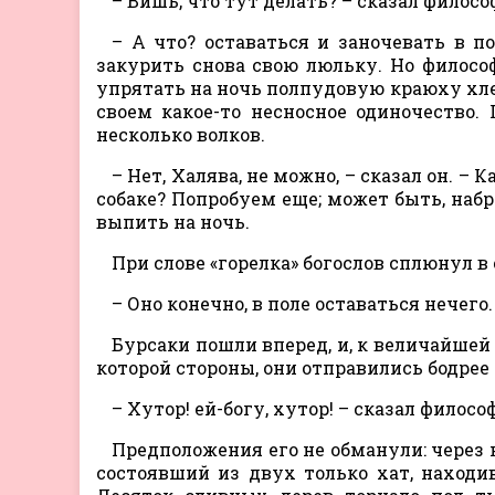
– Вишь, что тут делать? – сказал филосо
– А что? оставаться и заночевать в по
закурить снова свою люльку. Но философ
упрятать на ночь полпудовую краюху хлеб
своем какое-то несносное одиночество.
несколько волков.
– Нет, Халява, не можно, – сказал он. – 
собаке? Попробуем еще; может быть, набр
выпить на ночь.
При слове «горелка» богослов сплюнул в
– Оно конечно, в поле оставаться нечего.
Бурсаки пошли вперед, и, к величайшей
которой стороны, они отправились бодрее 
– Хутор! ей-богу, хутор! – сказал философ
Предположения его не обманули: через 
состоявший из двух только хат, находи