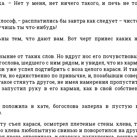
ха. – Нет у меня, нет ничего такого, и печь не т
илософ, – расплатились бы завтра как следует – чист
олучишь ты что-нибудь!
льны тем, что дают вам. Вот черт принес каких
ыние от таких слов. Но вдруг нос его почувствова
ослова, шедшего с ним рядом, и увидел, что из карм
в уже успел подтибрить с воза целого карася. И так
ти, но единственно по привычке, и, позабывши сов
 такое стянуть другое, не имея намерения пропусти
 запустил руку в его карман, как в свой собстве
 положила в хате, богослова заперла в пустую 
.
ту съел карася, осмотрел плетеные стены хлева, 
о хлева любопытную свинью и поворотился на друг
я дверь отворилась, и старуха, нагнувшись, вошла в