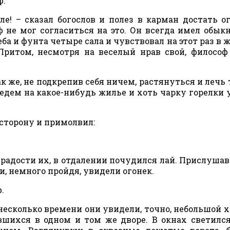
ф.
ле! – сказал богослов и полез в карман достать о
 не мог согласиться на это. Он всегда имел обык
а и фунта четыре сала и чувствовал на этот раз в 
 Притом, несмотря на веселый нрав свой, философ
Как же, не подкрепив себя ничем, растянуться и лечь 
едем на какое-нибудь жилье и хоть чарку горелки 
 сторону и примолвил:
 радости их, в отдалении почудился лай. Прислушав
и, немного пройдя, увидели огонек.
.
несколько времени они увидели, точно, небольшой х
вшихся в одном и том же дворе. В окнах светился