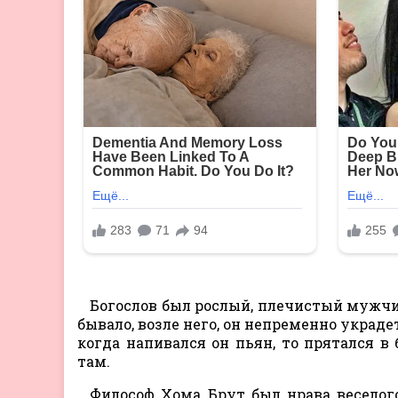
Богослов был рослый, плечистый мужчин
бывало, возле него, он непременно украде
когда напивался он пьян, то прятался в
там.
Философ Хома Брут был нрава веселого