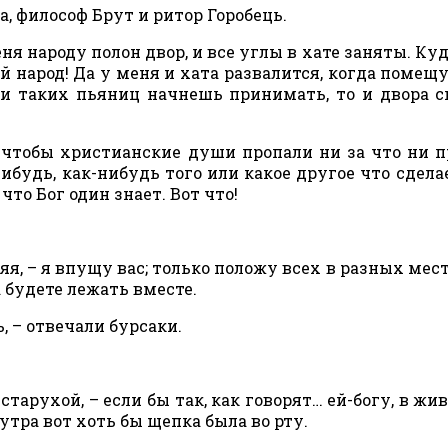
а, философ Брут и ритор Горобець.
еня народу полон двор, и все углы в хате заняты. Куд
й народ! Да у меня и хата развалится, когда помещу
ли таких пьяниц начнешь принимать, то и двора с
, чтобы христианские души пропали ни за что ни п
ибудь, как-нибудь того или какое другое что сделае
что Бог один знает. Вот что!
яя, – я впущу вас; только положу всех в разных места
а будете лежать вместе.
, – отвечали бурсаки.
а старухой, – если бы так, как говорят… ей-богу, в жи
утра вот хоть бы щепка была во рту.