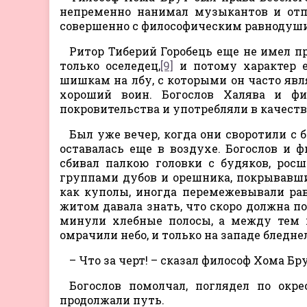
непременно нанимал музыкантов и отп
совершенно с философическим равнодушием
Ритор Тиберий Горобець еще не имел пр
только оселедец,
[9]
и потому характер е
шишкам на лбу, с которыми он часто явля
хороший воин. Богослов Халява и фи
покровительства и употребляли в качеств
Был уже вечер, когда они своротили с б
оставалась еще в воздухе. Богослов и 
сбивал палкою головки с будяков, рос
группами дубов и орешника, покрывавши
как куполы, иногда перемежевывали ра
житом давала знать, что скоро должна по
минули хлебные полосы, а между тем 
омрачили небо, и только на западе бледне
– Что за черт! – сказал философ Хома Бр
Богослов помолчал, поглядел по окр
продолжали путь.