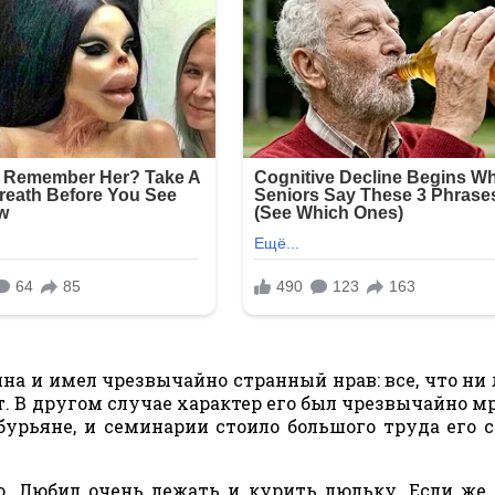
а и имел чрезвычайно странный нрав: все, что ни 
т. В другом случае характер его был чрезвычайно мр
 бурьяне, и семинарии стоило большого труда его 
. Любил очень лежать и курить люльку. Если же 