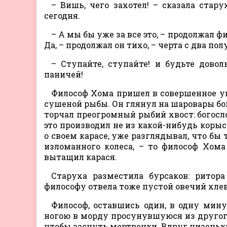
– Вишь, чего захотел! – сказала стару
сегодня.
– А мы бы уже за все это, – продолжал ф
Да, – продолжал он тихо, – черта с два п
– Ступайте, ступайте! и будьте дово
паничей!
Философ Хома пришел в совершенное ун
сушеной рыбы. Он глянул на шаровары бог
торчал преогромный рыбий хвост: богосло
это производил не из какой-нибудь корыс
о своем карасе, уже разглядывал, что бы
изломанного колеса, – то философ Хома
вытащил карася.
Старуха разместила бурсаков: ритора
философу отвела тоже пустой овечий хлев
Философ, оставшись один, в одну мину
ногою в морду просунувшуюся из другог
чтобы заснуть мертвецки. Вдруг низенька