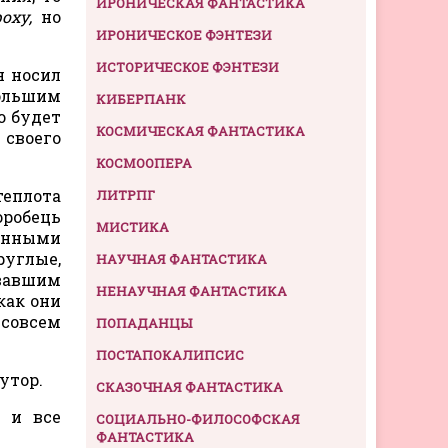
ИРОНИЧЕСКАЯ ФАНТАСТИКА
роху,
но
ИРОНИЧЕСКОЕ ФЭНТЕЗИ
ИСТОРИЧЕСКОЕ ФЭНТЕЗИ
н носил
большим
КИБЕРПАНК
о будет
КОСМИЧЕСКАЯ ФАНТАСТИКА
своего
КОСМООПЕРА
теплота
ЛИТРПГ
оробець
МИСТИКА
санными
руглые,
НАУЧНАЯ ФАНТАСТИКА
евавшим
НЕНАУЧНАЯ ФАНТАСТИКА
как они
 совсем
ПОПАДАНЦЫ
ПОСТАПОКАЛИПСИС
утор.
СКАЗОЧНАЯ ФАНТАСТИКА
, и все
СОЦИАЛЬНО-ФИЛОСОФСКАЯ
ФАНТАСТИКА