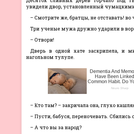
Десяток сливных дерев торчало под т
увидели двор, установленный чумацкими в
– Смотрите же, братцы, не отставать! во 
Три ученые мужа дружно ударили в воро
– Отвори!
Дверь в одной хате заскрипела, и м
нагольном тулупе.
– Кто там? – закричала она, глухо кашля
– Пусти, бабуся, переночевать. Сбились с
– А что вы за народ?