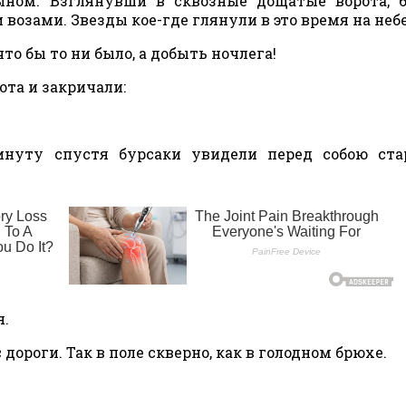
ыном. Взглянувши в сквозные дощатые ворота, 
озами. Звезды кое-где глянули в это время на небе
что бы то ни было, а добыть ночлега!
та и закричали:
инуту спустя бурсаки увидели перед собою ста
я.
 дороги. Так в поле скверно, как в голодном брюхе.