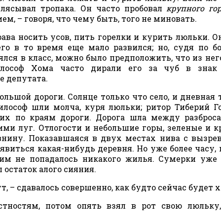
лясывал тропака. Он часто пробовал
крупного го
, – говоря, что чему быть, того не миновать.
ава носить усов, пить горелки и курить люльки. О
го в то время еще мало развился; но, судя по 
лся в класс, можно было предположить, что из нег
лософ Хома часто дирали его за чуб в знак 
е депутата.
ольшой дороги. Солнце только что село, и дневная 
философ шли молча, куря люльки; ритор Тиберий Г
ших по краям дороги. Дорога шла между разбро
ми луг. Отлогости и небольшие горы, зеленые и к
внину. Показавшаяся в двух местах нива с вызр
явиться какая-нибудь деревня. Но уже более часу, 
им не попадалось никакого жилья. Сумерки уже
л остаток алого сияния.
ут, – сдавалось совершенно, как будто сейчас будет х
естностям, потом опять взял в рот свою люльку