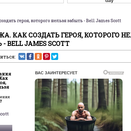
оздать героя, которого нельзя забыть - Bell James Scott
. КАК СОЗДАТЬ ГЕРОЯ, КОТОРОГО НЕ
 - BELL JAMES SCOTT
иться:
дания
 Как
оя,
льзя
ления
07
cott