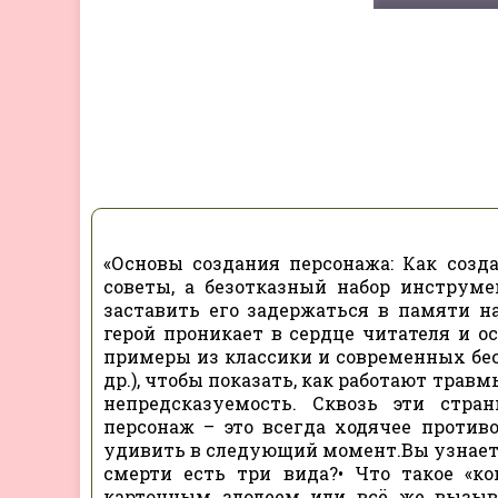
«Основы создания персонажа: Как созда
советы, а безотказный набор инструм
заставить его задержаться в памяти 
герой проникает в сердце читателя и о
примеры из классики и современных бест
др.), чтобы показать, как работают тра
непредсказуемость. Сквозь эти стр
персонаж – это всегда ходячее проти
удивить в следующий момент.Вы узнаете
смерти есть три вида?• Что такое «к
картонным злодеем или всё же вызыва