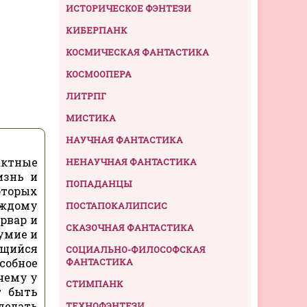
ИСТОРИЧЕСКОЕ ФЭНТЕЗИ
КИБЕРПАНК
КОСМИЧЕСКАЯ ФАНТАСТИКА
КОСМООПЕРА
ЛИТРПГ
МИСТИКА
НАУЧНАЯ ФАНТАСТИКА
актные
НЕНАУЧНАЯ ФАНТАСТИКА
изнь и
ПОПАДАНЦЫ
оторых
аждому
ПОСТАПОКАЛИПСИС
рвар и
СКАЗОЧНАЯ ФАНТАСТИКА
оумие и
ющийся
СОЦИАЛЬНО-ФИЛОСОФСКАЯ
собное
ФАНТАСТИКА
чему у
СТИМПАНК
т быть
делать
ТЕХНОФЭНТЕЗИ