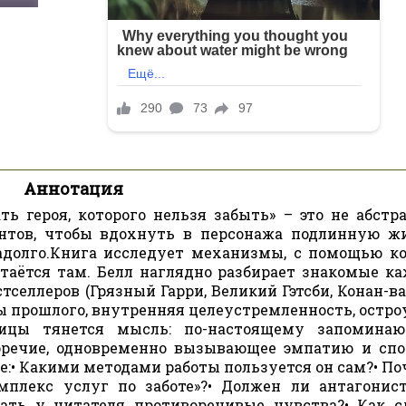
Аннотация
ть героя, которого нельзя забыть» – это не абстр
ентов, чтобы вдохнуть в персонажа подлинную ж
надолго.Книга исследует механизмы, с помощью к
стаётся там. Белл наглядно разбирает знакомые к
селлеров (Грязный Гарри, Великий Гэтсби, Конан-ва
вмы прошлого, внутренняя целеустремленность, остр
аницы тянется мысль: по-настоящему запомина
воречие, одновременно вызывающее эмпатию и спо
:• Какими методами работы пользуется он сам?• По
омплекс услуг по заботе»?• Должен ли антагонис
ть у читателя противоречивые чувства?• Как с