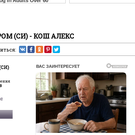
РОМ (СИ) - КОШ АЛЕКС
иться:
(СИ)
ления
8
кс