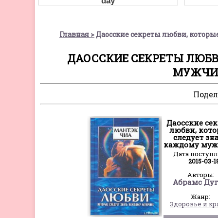
Главная
Даосские секреты любви, которы
ДАОССКИЕ СЕКРЕТЫ ЛЮБВ
МУЖЧИН
Подел
Даосские се
любви, кот
следует зн
каждому му
Дата поступ
2015-03-1
Авторы:
Абрамс Дуг
Жанр:
Здоровье и кр