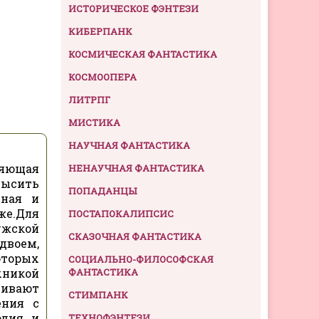
ИСТОРИЧЕСКОЕ ФЭНТЕЗИ
КИБЕРПАНК
КОСМИЧЕСКАЯ ФАНТАСТИКА
КОСМООПЕРА
ЛИТРПГ
МИСТИКА
НАУЧНАЯ ФАНТАСТИКА
ляющая
НЕНАУЧНАЯ ФАНТАСТИКА
высить
ПОПАДАНЦЫ
пная и
же.Для
ПОСТАПОКАЛИПСИС
ужской
СКАЗОЧНАЯ ФАНТАСТИКА
двоем,
оторых
СОЦИАЛЬНО-ФИЛОСОФСКАЯ
хникой
ФАНТАСТИКА
ивают
СТИМПАНК
ения с
одия и
ТЕХНОФЭНТЕЗИ