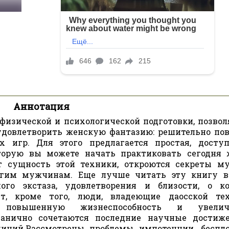
Аннотация
 физической и психологической подготовки, позво
удовлетворить женскую фантазию: решительно по
 игр. Для этого предлагается простая, досту
торую вы можете начать практиковать сегодня 
 сущность этой техники, откроются секреты м
огим мужчинам. Еще лучше читать эту книгу в
ого экстаза, удовлетворения и близости, о к
т, кроме того, люди, владеющие даосской те
т повышенную жизнеспособность и увелич
ганично сочетаются последние научные достиж
иций.Рассмотрены проблемы импотенции, беспл