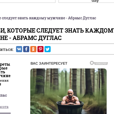
е следует знать каждому мужчине - Абрамс Дуглас
И, КОТОРЫЕ СЛЕДУЕТ ЗНАТЬ КАЖДОМ
Е - АБРАМС ДУГЛАС
иться:
креты
орые
ать
жчине
ления
8
лас
асота