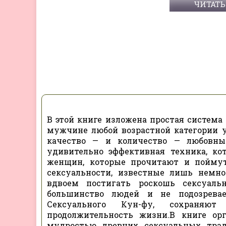
ЧИТАТЬ
В этой книге изложена простая система
мужчине любой возрастной категории 
качество — и количество — любовных
удивительно эффективная техника, ко
женщин, которые прочитают и поймут
сексуальности, известные лишь немн
вдвоем постигать роскошь сексуальн
большинство людей и не подозревае
Сексуального Кун-фу, сохраняю
продолжительность жизни.В книге ор
мудростью древних сексуальных трад