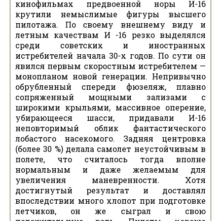
кинофильмах предвоенной норы И-16
крутили немыслимые фигуры высшего
пилотажа. По своему внешнему виду и
летным качествам И -16 резко выделялся
среди советских и иностранных
истребителей начала 30-х годов. По сути он
явился первым скоростным истребителем —
монопланом новой генерации. Непривычно
обрубленный спереди фюзеляж, плавно
сопряженный мощными зализами с
широкими крыльями, массивное оперение,
убирающееся шасси, придавали И-16
неповторимый облик фантастического
лобастого насекомого. Задняя центровка
(более 30 %) делала самолет неустойчивым в
полете, что считалось тогда вполне
нормальным и даже желаемым для
увеличения маневренности. Хотя
достигнутый результат и доставлял
впоследствии много хлопот при подготовке
летчиков, он же сыграл и свою