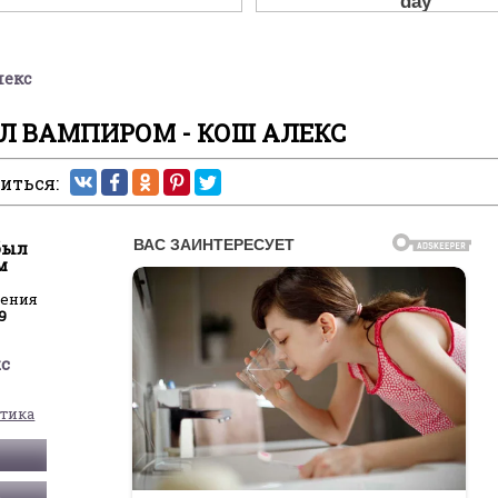
лекс
ЫЛ ВАМПИРОМ - КОШ АЛЕКС
иться:
был
м
ления
9
кс
стика
Ь