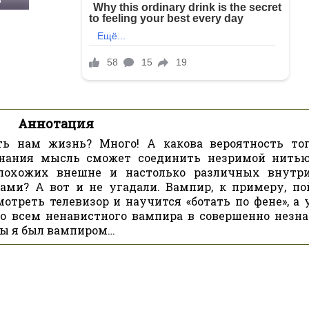
Аннотация
ь нам жизнь? Много! А какова вероятность тог
ознания мысль сможет соединить незримой нить
 похожих внешне и настолько различных внутр
ами? А вот и не угадали. Вампир, к примеру, по
отреть телевизор и научится «ботать по фене», а 
то всем ненавистного вампира в совершенно незн
бы я был вампиром…