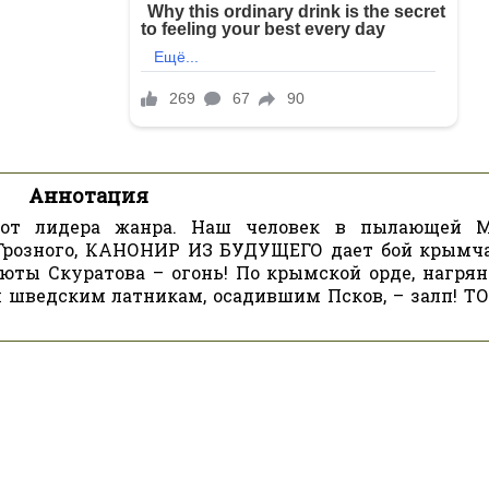
Аннотация
 от лидера жанра. Наш человек в пылающей М
Грозного, КАНОНИР ИЗ БУДУЩЕГО дает бой крымч
юты Скуратова – огонь! По крымской орде, нагря
м шведским латникам, осадившим Псков, – залп! Т