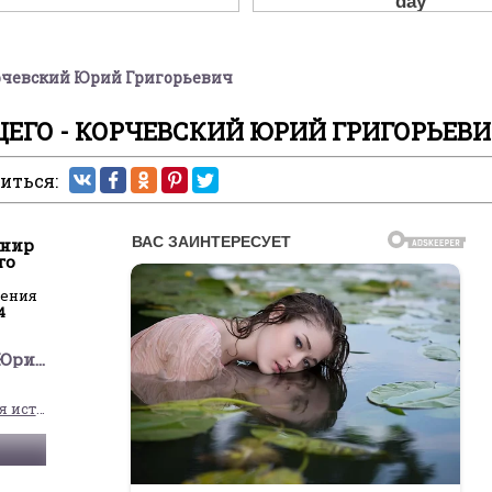
орчевский Юрий Григорьевич
ЩЕГО - КОРЧЕВСКИЙ ЮРИЙ ГРИГОРЬЕВ
иться:
онир
го
ления
4
Корчевский Юрий Григорьевич
Альтернативная история