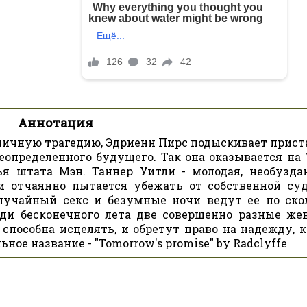
Аннотация
личную трагедию, Эдриенн Пирс подыскивает прист
еопределенного будущего. Так она оказывается на 
ья штата Мэн. Таннер Уитли - молодая, необузда
ьи отчаянно пытается убежать от собственной су
Случайный секс и безумные ночи ведут ее по ско
реди бесконечного лета две совершенно разные ж
 способна исцелять, и обретут право на надежду, к
ное название - "Tomorrow's promise" by Radclyffe