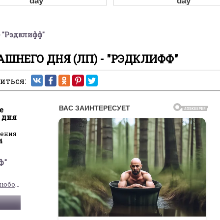
- "Рэдклифф"
ШНЕГО ДНЯ (ЛП) - "РЭДКЛИФФ"
иться:
е
 дня
ления
4
ф"
Современные любовные романы