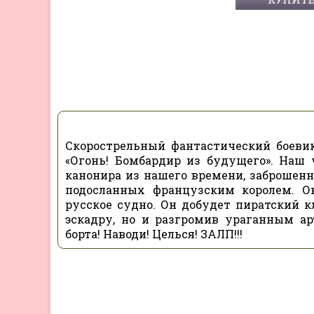
Скорострельный фантастический боевик
«Огонь! Бомбардир из будущего». Наш
канонира из нашего времени, заброшенн
подосланных французским королем. Он
русское судно. Он добудет пиратский к
эскадру, но и разгромив ураганным а
борта! Наводи! Целься! ЗАЛП!!!