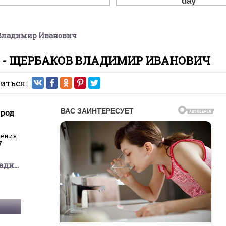
в Владимир Иванович
В - ЩЕРБАКОВ ВЛАДИМИР ИВАНОВИЧ
иться:
ород
ления
7
Щербаков Владимир Иванович