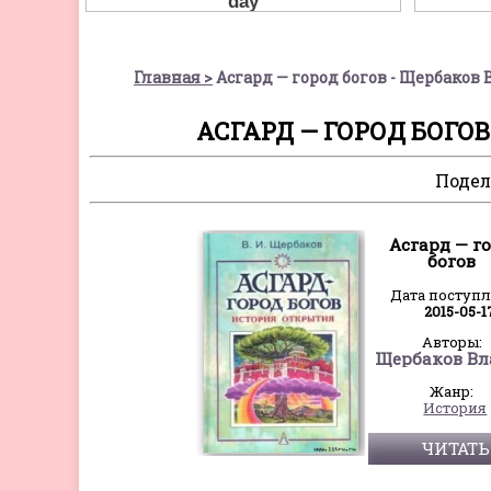
Главная
Асгард — город богов - Щербако
АСГАРД — ГОРОД БОГО
Подел
Асгард — г
богов
Дата поступ
2015-05-1
Авторы:
Жанр:
История
ЧИТАТЬ