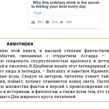
Аннотация
телю этой книги, в высшей степени фантастичн
события, связанные с открытием Асгарда — 
ью следопыта, скурпулезностью археолога и истор
 и писатель В.Щербаков нашёл этот легендарный г
ет лишь в легендах, — Валгаллу и заветное Идавелл
ные игры. Следуя за автором, читатель узнает тай
ян, поймёт, почему отменяется конец света. Пытл
ию множества фактов и версий о происхождении сл
о и историкам, и филологам, а также всем тем, кто 
щего.Для широкого круга читателей.