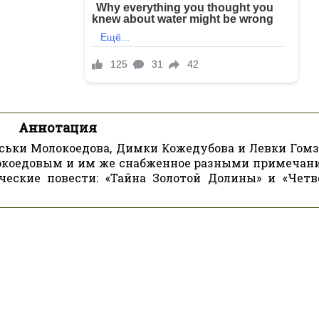
Аннотация
ьки Молокоедова, Димки Кожедубова и Левки Гомз
локоедовым и им же снабженное разными примечан
еские повести: «Тайна Золотой Долины» и «Четв