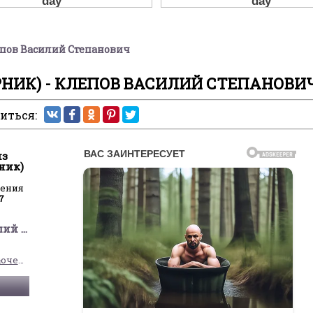
лепов Василий Степанович
РНИК) - КЛЕПОВ ВАСИЛИЙ СТЕПАНОВИ
иться:
из
ник)
ления
7
Клепов Василий Степанович
Детские приключения