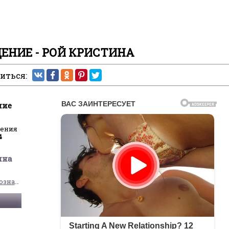
ЕНИЕ - РОЙ КРИСТИНА
иться:
ние
ления
4
ина
Прочая религиозная литература