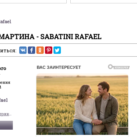
afael
МАРТИНА - SABATINI RAFAEL
иться:
ого
а
ления
2
fael
Исторические приключения